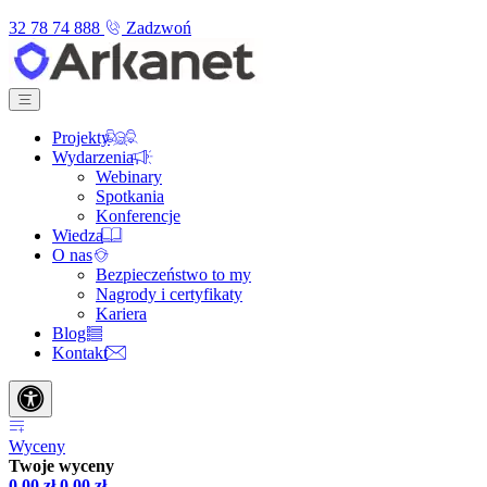
32 78 74 888
Zadzwoń
Projekty
Wydarzenia
Webinary
Spotkania
Konferencje
Wiedza
O nas
Bezpieczeństwo to my
Nagrody i certyfikaty
Kariera
Blog
Kontakt
Wyceny
Twoje wyceny
0,00
zł
0,00
zł