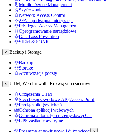
Mobile Device Management
Szyfrowanie
Network Access Control
2FA – podwójna autoryzacja
Privileged Access Management
Oprogramowanie narzędziowe
Data Loss Prevention
SIEM & SOAR
Backup i Storage
<
Backup
Storage
Archiwizacja poczty
UTM, Web firewall i Rozwiązania sieciowe
<
Urządzenia UTM
Sieci bezprzewodowe AP (Access Point)
Przełączniki (switches)
Ochrona aplikacji webowych
Ochrona automatyki przemysłowej OT
UPS zasilanie awaryjne
Programy antywirusowe i dużo więcej
>