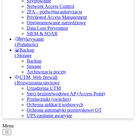
Szyfrowanie
Network Access Control
2FA – podwójna autoryzacja
Privileged Access Management
Oprogramowanie narzędziowe
Data Loss Prevention
SIEM & SOAR
Wykrywanie
i Podatności
Backup
i Storage
Backup
Storage
Archiwizacja poczty
UTM, Web firewall
i Rozwiązania sieciowe
Urządzenia UTM
Sieci bezprzewodowe AP (Access Point)
Przełączniki (switches)
Ochrona aplikacji webowych
Ochrona automatyki przemysłowej OT
UPS zasilanie awaryjne
Menu