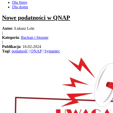
Dla firmy
Dla domu
Nowe podatności w QNAP
Autor
: Łukasz Lein
|
Kategoria
:
Backup i Storage
|
Publikacja
: 16-02-2024
Tagi
:
podatność
|
QNAP
|
Symantec