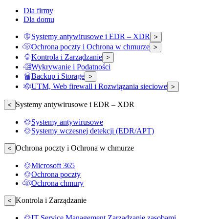
Dla firmy
Dla domu
Systemy antywirusowe i EDR – XDR
>
Ochrona poczty i Ochrona w chmurze
>
Kontrola i Zarządzanie
>
Wykrywanie i Podatności
Backup i Storage
>
UTM, Web firewall i Rozwiązania sieciowe
>
Systemy antywirusowe i EDR – XDR
<
Systemy antywirusowe
Systemy wczesnej detekcji (EDR/APT)
Ochrona poczty i Ochrona w chmurze
<
Microsoft 365
Ochrona poczty
Ochrona chmury
Kontrola i Zarządzanie
<
IT Service Management Zarządzanie zasobami