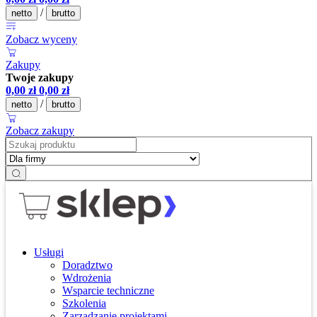
/
netto
brutto
Zobacz wyceny
Zakupy
Twoje zakupy
0,00
zł
0,00
zł
/
netto
brutto
Zobacz zakupy
Usługi
Doradztwo
Wdrożenia
Wsparcie techniczne
Szkolenia
Zarządzanie projektami