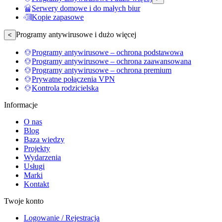
Serwery domowe i do małych biur
Kopie zapasowe
Programy antywirusowe i dużo więcej
<
Programy antywirusowe – ochrona podstawowa
Programy antywirusowe – ochrona zaawansowana
Programy antywirusowe – ochrona premium
Prywatne połączenia VPN
Kontrola rodzicielska
Informacje
O nas
Blog
Baza wiedzy
Projekty
Wydarzenia
Usługi
Marki
Kontakt
Twoje konto
Logowanie / Rejestracja