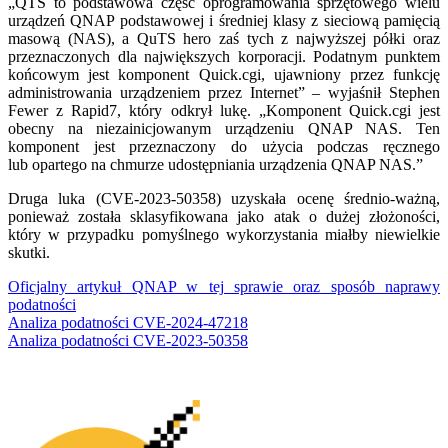
„QTS to podstawowa część oprogramowania sprzętowego wielu
urządzeń QNAP podstawowej i średniej klasy z sieciową pamięcią
masową (NAS), a QuTS hero zaś tych z najwyższej półki oraz
przeznaczonych dla największych korporacji. Podatnym punktem
końcowym jest komponent Quick.cgi, ujawniony przez funkcję
administrowania urządzeniem przez Internet” – wyjaśnił Stephen
Fewer z Rapid7, który odkrył lukę. „Komponent Quick.cgi jest
obecny na niezainicjowanym urządzeniu QNAP NAS. Ten
komponent jest przeznaczony do użycia podczas ręcznego
lub opartego na chmurze udostępniania urządzenia QNAP NAS.”
Druga luka (CVE-2023-50358) uzyskała ocenę średnio-ważną,
ponieważ została sklasyfikowana jako atak o dużej złożoności,
który w przypadku pomyślnego wykorzystania miałby niewielkie
skutki.
Oficjalny artykuł QNAP w tej sprawie oraz sposób naprawy
podatności
Analiza podatności CVE-2024-47218
Analiza podatności CVE-2023-50358