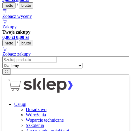
/
netto
brutto
Zobacz wyceny
Zakupy
Twoje zakupy
0,00
zł
0,00
zł
/
netto
brutto
Zobacz zakupy
Usługi
Doradztwo
Wdrożenia
Wsparcie techniczne
Szkolenia
Zarządzanie projektami