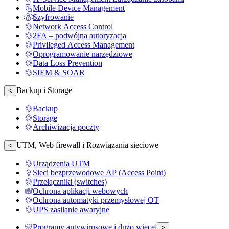
Mobile Device Management
Szyfrowanie
Network Access Control
2FA – podwójna autoryzacja
Privileged Access Management
Oprogramowanie narzędziowe
Data Loss Prevention
SIEM & SOAR
Backup i Storage
<
Backup
Storage
Archiwizacja poczty
UTM, Web firewall i Rozwiązania sieciowe
<
Urządzenia UTM
Sieci bezprzewodowe AP (Access Point)
Przełączniki (switches)
Ochrona aplikacji webowych
Ochrona automatyki przemysłowej OT
UPS zasilanie awaryjne
Programy antywirusowe i dużo więcej
>