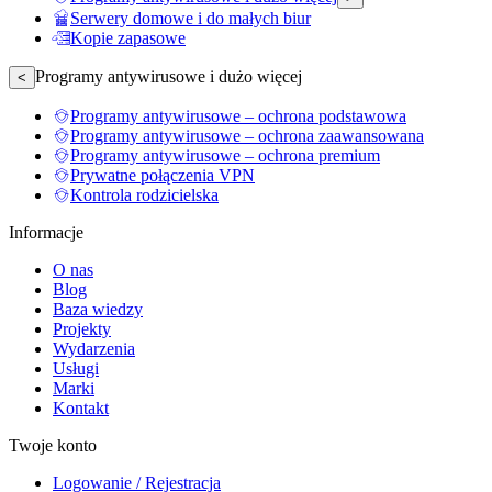
Serwery domowe i do małych biur
Kopie zapasowe
Programy antywirusowe i dużo więcej
<
Programy antywirusowe – ochrona podstawowa
Programy antywirusowe – ochrona zaawansowana
Programy antywirusowe – ochrona premium
Prywatne połączenia VPN
Kontrola rodzicielska
Informacje
O nas
Blog
Baza wiedzy
Projekty
Wydarzenia
Usługi
Marki
Kontakt
Twoje konto
Logowanie / Rejestracja