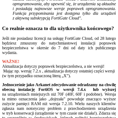
oprogramowania, aby upewnić się, że urządzenia są aktualne
i posiadają najnowsze wersje poprawek oprogramowania.
Funkcja przypominania jest dostępna tylko dla urządzeń
z aktywną subskrypcją FortiGate Cloud".
Co realnie oznacza to dla użytkownika końcowego?
Jeśli nie posiadasz licencji na usługę FortiGate Cloud, od 28 lutego
będziesz zmuszony do natychmiastowej instalacji poprawek
bezpieczeństwa w okresie do 7 dni od daty ich publicznego
wydania.
WAŻNE!
Aktualizacja dotyczy poprawek bezpieczeństwa, a nie wersji!
Mając np. wersję 7.2.x , aktualizacja dotyczy ostatniej części wersji
(w tym przypadku oznaczoną literą „X”).
Jednocześnie jako Arkanet zdecydowanie odradzamy na chwilę
obecną instalację FortiOS w wersji 7.4.x lub wyższej
na urządzeniach mniejszych niż 70F (40F, 60F i podobne). Wersja
ta mimo oznaczenia jako „dojrzała” powoduje znacząco wyższe
zużycie pamięci RAM niż wersja 7.2.10. Wielu naszych klientów
zgłasza nam notoryczny problem z przechodzeniem urządzenia
w tryb konserwacji (urządzenie w tym czasie nie działa!). Zdarza się
to szczególnie w środowiskach, których polityki bezpieczeństwa