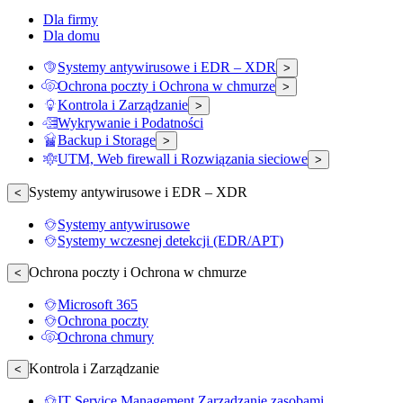
Dla firmy
Dla domu
Systemy antywirusowe i EDR – XDR
>
Ochrona poczty i Ochrona w chmurze
>
Kontrola i Zarządzanie
>
Wykrywanie i Podatności
Backup i Storage
>
UTM, Web firewall i Rozwiązania sieciowe
>
Systemy antywirusowe i EDR – XDR
<
Systemy antywirusowe
Systemy wczesnej detekcji (EDR/APT)
Ochrona poczty i Ochrona w chmurze
<
Microsoft 365
Ochrona poczty
Ochrona chmury
Kontrola i Zarządzanie
<
IT Service Management Zarządzanie zasobami