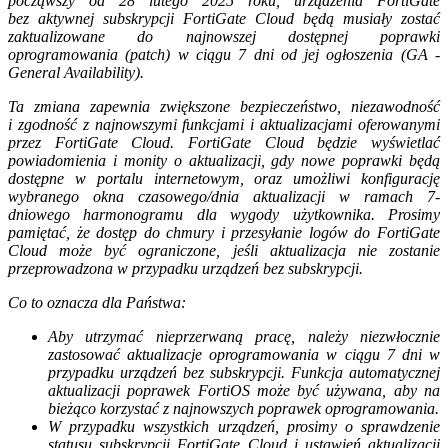
począwszy od 28 lutego 2025 roku, urządzenia FortiGate
bez aktywnej subskrypcji FortiGate Cloud będą musiały zostać
zaktualizowane do najnowszej dostępnej poprawki
oprogramowania (patch) w ciągu 7 dni od jej ogłoszenia (GA -
General Availability).
Ta zmiana zapewnia zwiększone bezpieczeństwo, niezawodność
i zgodność z najnowszymi funkcjami i aktualizacjami oferowanymi
przez FortiGate Cloud. FortiGate Cloud będzie wyświetlać
powiadomienia i monity o aktualizacji, gdy nowe poprawki będą
dostępne w portalu internetowym, oraz umożliwi konfigurację
wybranego okna czasowego/dnia aktualizacji w ramach 7-
dniowego harmonogramu dla wygody użytkownika. Prosimy
pamiętać, że dostęp do chmury i przesyłanie logów do FortiGate
Cloud może być ograniczone, jeśli aktualizacja nie zostanie
przeprowadzona w przypadku urządzeń bez subskrypcji.
Co to oznacza dla Państwa:
Aby utrzymać nieprzerwaną pracę, należy niezwłocznie
zastosować aktualizacje oprogramowania w ciągu 7 dni w
przypadku urządzeń bez subskrypcji. Funkcja automatycznej
aktualizacji poprawek FortiOS może być używana, aby na
bieżąco korzystać z najnowszych poprawek oprogramowania.
W przypadku wszystkich urządzeń, prosimy o sprawdzenie
statusu subskrypcji FortiGate Cloud i ustawień aktualizacji