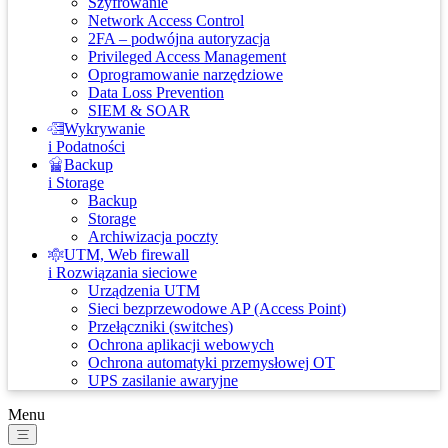
Szyfrowanie
Network Access Control
2FA – podwójna autoryzacja
Privileged Access Management
Oprogramowanie narzędziowe
Data Loss Prevention
SIEM & SOAR
Wykrywanie
i Podatności
Backup
i Storage
Backup
Storage
Archiwizacja poczty
UTM, Web firewall
i Rozwiązania sieciowe
Urządzenia UTM
Sieci bezprzewodowe AP (Access Point)
Przełączniki (switches)
Ochrona aplikacji webowych
Ochrona automatyki przemysłowej OT
UPS zasilanie awaryjne
Menu