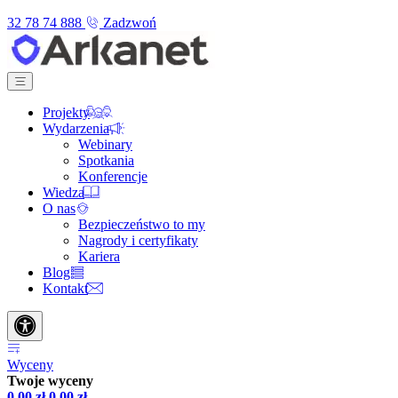
32 78 74 888
Zadzwoń
Projekty
Wydarzenia
Webinary
Spotkania
Konferencje
Wiedza
O nas
Bezpieczeństwo to my
Nagrody i certyfikaty
Kariera
Blog
Kontakt
Wyceny
Twoje wyceny
0,00
zł
0,00
zł