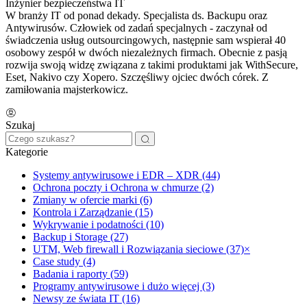
Inżynier bezpieczeństwa IT
W branży IT od ponad dekady. Specjalista ds. Backupu oraz
Antywirusów. Człowiek od zadań specjalnych - zaczynał od
świadczenia usług outsourcingowych, następnie sam wspierał 40
osobowy zespół w dwóch niezależnych firmach. Obecnie z pasją
rozwija swoją widzę związana z takimi produktami jak WithSecure,
Eset, Nakivo czy Xopero. Szczęśliwy ojciec dwóch córek. Z
zamiłowania majsterkowicz.
Szukaj
Kategorie
Systemy antywirusowe i EDR – XDR (44)
Ochrona poczty i Ochrona w chmurze (2)
Zmiany w ofercie marki (6)
Kontrola i Zarządzanie (15)
Wykrywanie i podatności (10)
Backup i Storage (27)
UTM, Web firewall i Rozwiązania sieciowe (37)
×
Case study (4)
Badania i raporty (59)
Programy antywirusowe i dużo więcej (3)
Newsy ze świata IT (16)