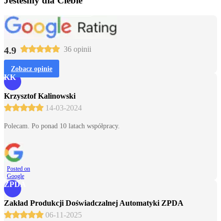
Jesteśmy dla Ciebie
4.9
36 opinii
Zobacz opinie
KK
Krzysztof Kalinowski
14-03-2024
Polecam. Po ponad 10 latach współpracy.
Posted on
Google
ZPDA
Zakład Produkcji Doświadczalnej Automatyki ZPDA
06-11-2025