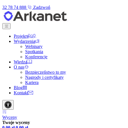
32 78 74 888
Zadzwoń
Projekty
Wydarzenia
Webinary
Spotkania
Konferencje
Wiedza
O nas
Bezpieczeństwo to my
Nagrody i certyfikaty
Kariera
Blog
Kontakt
Wyceny
Twoje wyceny
0,00
zł
0,00
zł