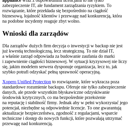
appliance
wraz z odpowiednimi licencjami to nie tylko
zabezpieczenie IT, ale fundament zarządzania ryzykiem. To
rozwiązanie, które przekłada się bezpośrednio na ciągłość
biznesową, lojalność klientów i przewagę nad konkurencją, która
na podobne incydenty reaguje zbyt wolno.
Wnioski dla zarządów
Dla zarządów dużych firm decyzja o inwestycji w backup nie jest
już kwestią technologiczną, lecz strategiczną. To nie dział IT,
a właśnie zarząd odpowiada za budowanie zaufania do marki
i zapewnienie ciągłości biznesowej. W sytuacji kryzysowej nie liczy
się, jakim modelem serwera dysponuje organizacja, lecz to, jak
szybko potrafi odzyskać pełną sprawność operacyjną.
Xopero Unified Protection
to rozwiązanie, które wykracza poza
standardowe rozumienie backupu. Oferuje nie tylko zabezpieczenie
danych, ale przede wszystkim błyskawiczne odzyskiwanie
środowisk krytycznych, co ma bezpośrednie przełożenie
na reputację i stabilność firmy. Jednak aby w pełni wykorzystać jego
potencjał, niezbędne są odpowiednie licencje. To one gwarantują
aktualizacje bezpieczeństwa, zgodność z regulacjami, wsparcie
techniczne i dostęp do nowych funkcji, które pozwalają utrzymać
przewagę nad konkurencją.