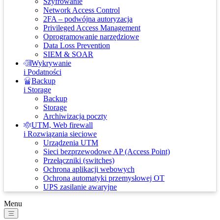
Szyfrowanie
Network Access Control
2FA – podwójna autoryzacja
Privileged Access Management
Oprogramowanie narzędziowe
Data Loss Prevention
SIEM & SOAR
Wykrywanie
i Podatności
Backup
i Storage
Backup
Storage
Archiwizacja poczty
UTM, Web firewall
i Rozwiązania sieciowe
Urządzenia UTM
Sieci bezprzewodowe AP (Access Point)
Przełączniki (switches)
Ochrona aplikacji webowych
Ochrona automatyki przemysłowej OT
UPS zasilanie awaryjne
Menu