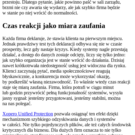
przestoju. Dlatego pytanie, jakie powinno paść w sali zarządu,
brzmi nie czy awaria się wydarzy, ale jak szybko firma będzie
w stanie po niej wrócić do normalności.
Czas reakcji jako miara zaufania
Każda firma deklaruje, że stawia klienta na pierwszym miejscu.
Jednak prawdziwy test tych deklaracji odbywa się nie w czasie
prosperity, lecz gdy nastaje kryzys. Kiedy systemy nagle przestają
działać, a dostęp do danych zostaje odcięty, liczy się tylko jedno:
jak szybko organizacja jest w stanie wrócić do działania. Dzisiaj
nawet krótkotrwała niedostępność usług jest widoczna dla rynku.
Klienci zaczynają pytać, media społecznościowe reagują
błyskawicznie, a konkurencja może wykorzystać okazję,
by podkreślić własną niezawodność. To właśnie wtedy czas reakcji
staje się miarą zaufania. Firma, która potrafi w ciągu minut
lub godzin przywrócić pełną funkcjonalność systemów, wysyła
jasny sygnał: jesteśmy przygotowani, jesteśmy stabilni, można
na nas polegać.
Xopero Unified Protection
pozwala osiągnąć ten efekt dzięki
mechanizmom szybkiego odzyskiwania danych i systemów
w całości. Nie tylko pojedynczych plików, ale też całych środowisk
krytycznych dla biznesu. Dla dużych firm oznacza to nie tylko