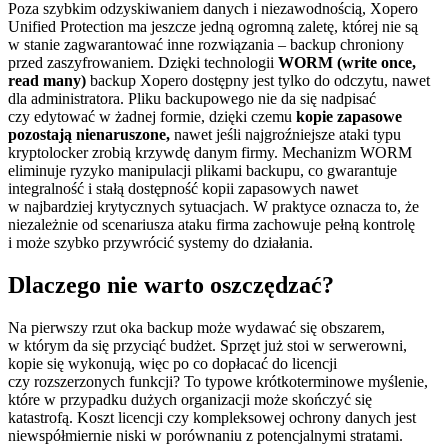
Poza szybkim odzyskiwaniem danych i niezawodnością, Xopero
Unified Protection ma jeszcze jedną ogromną zaletę, której nie są
w stanie zagwarantować inne rozwiązania – backup chroniony
przed zaszyfrowaniem. Dzięki technologii
WORM (write once,
read many)
backup Xopero dostępny jest tylko do odczytu, nawet
dla administratora. Pliku backupowego nie da się nadpisać
czy edytować w żadnej formie, dzięki czemu
kopie zapasowe
pozostają nienaruszone,
nawet jeśli najgroźniejsze ataki typu
kryptolocker zrobią krzywdę danym firmy. Mechanizm WORM
eliminuje ryzyko manipulacji plikami backupu, co gwarantuje
integralność i stałą dostępność kopii zapasowych nawet
w najbardziej krytycznych sytuacjach. W praktyce oznacza to, że
niezależnie od scenariusza ataku firma zachowuje pełną kontrolę
i może szybko przywrócić systemy do działania.
Dlaczego nie warto oszczędzać?
Na pierwszy rzut oka backup może wydawać się obszarem,
w którym da się przyciąć budżet. Sprzęt już stoi w serwerowni,
kopie się wykonują, więc po co dopłacać do licencji
czy rozszerzonych funkcji? To typowe krótkoterminowe myślenie,
które w przypadku dużych organizacji może skończyć się
katastrofą. Koszt licencji czy kompleksowej ochrony danych jest
niewspółmiernie niski w porównaniu z potencjalnymi stratami.