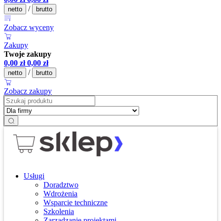
/
netto
brutto
Zobacz wyceny
Zakupy
Twoje zakupy
0,00
zł
0,00
zł
/
netto
brutto
Zobacz zakupy
Usługi
Doradztwo
Wdrożenia
Wsparcie techniczne
Szkolenia
Zarządzanie projektami