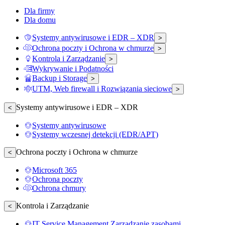
Dla firmy
Dla domu
Systemy antywirusowe i EDR – XDR
>
Ochrona poczty i Ochrona w chmurze
>
Kontrola i Zarządzanie
>
Wykrywanie i Podatności
Backup i Storage
>
UTM, Web firewall i Rozwiązania sieciowe
>
Systemy antywirusowe i EDR – XDR
<
Systemy antywirusowe
Systemy wczesnej detekcji (EDR/APT)
Ochrona poczty i Ochrona w chmurze
<
Microsoft 365
Ochrona poczty
Ochrona chmury
Kontrola i Zarządzanie
<
IT Service Management Zarządzanie zasobami