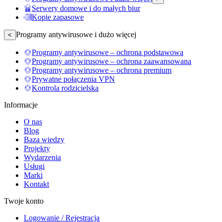
Serwery domowe i do małych biur
Kopie zapasowe
Programy antywirusowe i dużo więcej
<
Programy antywirusowe – ochrona podstawowa
Programy antywirusowe – ochrona zaawansowana
Programy antywirusowe – ochrona premium
Prywatne połączenia VPN
Kontrola rodzicielska
Informacje
O nas
Blog
Baza wiedzy
Projekty
Wydarzenia
Usługi
Marki
Kontakt
Twoje konto
Logowanie / Rejestracja