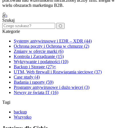
pracowała nad wizerunkiem niezliczonej liczby firm. Biegła w
wielu obszarach marketingu B2B.
Szukaj
Kategorie
Systemy antywirusowe i EDR – XDR (44)
Ochrona poczty i Ochrona w chmurze (2)
Zmiany w ofercie marki (6)
Kontrola i Zarządzanie (15)
Wykrywanie i podatności (10)
Backup i Storage (27)
×
UTM, Web firewall i Rozwiązania sieciowe (37)
Case study (4)
Badania i raporty (59)
Programy antywirusowe i dużo więcej (3)
Newsy ze świata IT (16)
Tagi
backup
Wszystko