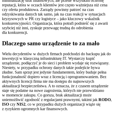
minimalizację strat finansowych, ale przede wszystkim ochronę
reputacji, która w oczach klientów jest często ważniejsza niż cena
czy oferta produktowa. Zarządy powinny patrzeć na czas
odzyskiwania danych tak samo, jak na czas reakcji w sytuacjach
kryzysowych w PR czy logistyce – jako kluczowy wskaźnik
konkurencyjności. Organizacja, która potrafi podnieść się z awarii
szybciej niż inni, zyskuje przewagę trudną do odrobienia
dla konkurencji.
Dlaczego samo urządzenie to za mało
Wielu decydentów w dużych firmach podchodzi do backupu jak do
inwestycji w klasyczną infrastrukturę IT. Wystarczy kupić
urządzenie, podłączyć je do sieci i problem wydaje się rozwiązany.
Niestety, w przypadku ochrony danych takie podejście bywa
złudne. Sam sprzęt jest jedynie fundamentem, który buduje pełna
funkcjonalność dopiero wraz z licencją i oprogramowaniem. Bez
aktywnych licencji firma nie ma dostępu do najnowszych
aktualizacji bezpieczeństwa. A to oznacza, że z czasem urządzenie
staje się podatne na nowe zagrożenia, których nie przewidziano
w momencie zakupu. Co gorsza, brak aktualizacji może
uniemożliwić zgodność z regulacjami prawnymi, takimi jak
RODO
,
ISO
czy
NIS2
, co w przypadku dużych organizacji wiąże się
z ryzykiem ogromnych kar finansowych.