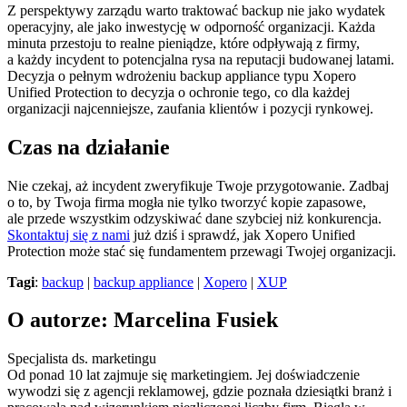
Z perspektywy zarządu warto traktować backup nie jako wydatek
operacyjny, ale jako inwestycję w odporność organizacji. Każda
minuta przestoju to realne pieniądze, które odpływają z firmy,
a każdy incydent to potencjalna rysa na reputacji budowanej latami.
Decyzja o pełnym wdrożeniu backup appliance typu Xopero
Unified Protection to decyzja o ochronie tego, co dla każdej
organizacji najcenniejsze, zaufania klientów i pozycji rynkowej.
Czas na działanie
Nie czekaj, aż incydent zweryfikuje Twoje przygotowanie. Zadbaj
o to, by Twoja firma mogła nie tylko tworzyć kopie zapasowe,
ale przede wszystkim odzyskiwać dane szybciej niż konkurencja.
Skontaktuj się z nami
już dziś i sprawdź, jak Xopero Unified
Protection może stać się fundamentem przewagi Twojej organizacji.
Tagi
:
backup
|
backup appliance
|
Xopero
|
XUP
O autorze: Marcelina Fusiek
Specjalista ds. marketingu
Od ponad 10 lat zajmuje się marketingiem. Jej doświadczenie
wywodzi się z agencji reklamowej, gdzie poznała dziesiątki branż i