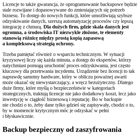
Licencje to także gwarancja, że oprogramowanie backupowe będzie
stale rozwijane i dopasowywane do zmieniających się potrzeb
biznesu. To dostęp do nowych funkcji, które umożliwiają szybsze
odzyskiwanie danych, szerszą automatyzację procesów czy lepszą
integrację z chmurą.
Dla dużych firm, gdzie skala danych jest
ogromna, a środowiska IT niezwykle złożone, te elementy
stanowią różnicę między prostą kopią zapasową
a kompleksową strategią ochrony.
Trzeba pamiętać również o wsparciu technicznym. W sytuacji
kryzysowej liczy się każda minuta, a dostęp do ekspertów, którzy
natychmiast pomogą uruchomić proces odzyskiwania, jest często
kluczowy dla przetrwania incydentu. Urządzenie bez licencji to tak
naprawdę samotny hardware, który w obliczu poważnej awarii
może okazać się niewystarczający, a wręcz bezużyteczny. Dlatego
duże firmy, które myślą o bezpieczeństwie w kategoriach
strategicznych, traktują licencje nie jako dodatkowy koszt, lecz jako
inwestycję w ciągłość biznesową i reputację. Bo w backupie
nie chodzi o to, żeby dane tylko gdzieś się zapisywały, chodzi o to,
by w momencie krytycznym móc je odzyskać w pełni
i błyskawicznie.
Backup bezpieczny od zaszyfrowania