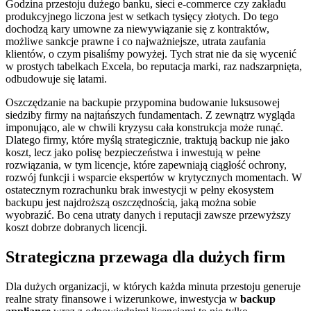
Godzina przestoju dużego banku, sieci e-commerce czy zakładu
produkcyjnego liczona jest w setkach tysięcy złotych. Do tego
dochodzą kary umowne za niewywiązanie się z kontraktów,
możliwe sankcje prawne i co najważniejsze, utrata zaufania
klientów, o czym pisaliśmy powyżej. Tych strat nie da się wycenić
w prostych tabelkach Excela, bo reputacja marki, raz nadszarpnięta,
odbudowuje się latami.
Oszczędzanie na backupie przypomina budowanie luksusowej
siedziby firmy na najtańszych fundamentach. Z zewnątrz wygląda
imponująco, ale w chwili kryzysu cała konstrukcja może runąć.
Dlatego firmy, które myślą strategicznie, traktują backup nie jako
koszt, lecz jako polisę bezpieczeństwa i inwestują w pełne
rozwiązania, w tym licencje, które zapewniają ciągłość ochrony,
rozwój funkcji i wsparcie ekspertów w krytycznych momentach. W
ostatecznym rozrachunku brak inwestycji w pełny ekosystem
backupu jest najdroższą oszczędnością, jaką można sobie
wyobrazić. Bo cena utraty danych i reputacji zawsze przewyższy
koszt dobrze dobranych licencji.
Strategiczna przewaga dla dużych firm
Dla dużych organizacji, w których każda minuta przestoju generuje
realne straty finansowe i wizerunkowe, inwestycja w
backup