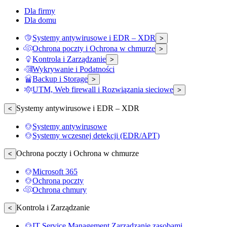
Dla firmy
Dla domu
Systemy antywirusowe i EDR – XDR
>
Ochrona poczty i Ochrona w chmurze
>
Kontrola i Zarządzanie
>
Wykrywanie i Podatności
Backup i Storage
>
UTM, Web firewall i Rozwiązania sieciowe
>
Systemy antywirusowe i EDR – XDR
<
Systemy antywirusowe
Systemy wczesnej detekcji (EDR/APT)
Ochrona poczty i Ochrona w chmurze
<
Microsoft 365
Ochrona poczty
Ochrona chmury
Kontrola i Zarządzanie
<
IT Service Management Zarządzanie zasobami