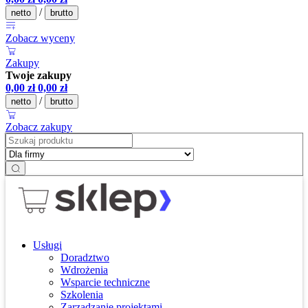
/
netto
brutto
Zobacz wyceny
Zakupy
Twoje zakupy
0,00
zł
0,00
zł
/
netto
brutto
Zobacz zakupy
Usługi
Doradztwo
Wdrożenia
Wsparcie techniczne
Szkolenia
Zarządzanie projektami