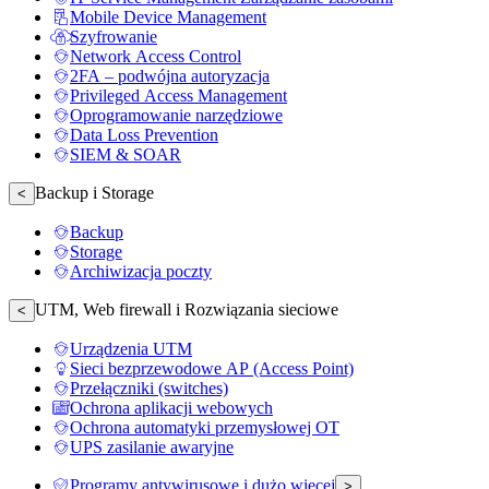
Mobile Device Management
Szyfrowanie
Network Access Control
2FA – podwójna autoryzacja
Privileged Access Management
Oprogramowanie narzędziowe
Data Loss Prevention
SIEM & SOAR
Backup i Storage
<
Backup
Storage
Archiwizacja poczty
UTM, Web firewall i Rozwiązania sieciowe
<
Urządzenia UTM
Sieci bezprzewodowe AP (Access Point)
Przełączniki (switches)
Ochrona aplikacji webowych
Ochrona automatyki przemysłowej OT
UPS zasilanie awaryjne
Programy antywirusowe i dużo więcej
>