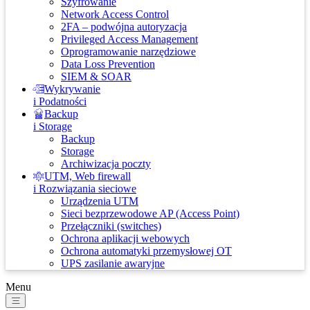
Szyfrowanie
Network Access Control
2FA – podwójna autoryzacja
Privileged Access Management
Oprogramowanie narzędziowe
Data Loss Prevention
SIEM & SOAR
Wykrywanie
i Podatności
Backup
i Storage
Backup
Storage
Archiwizacja poczty
UTM, Web firewall
i Rozwiązania sieciowe
Urządzenia UTM
Sieci bezprzewodowe AP (Access Point)
Przełączniki (switches)
Ochrona aplikacji webowych
Ochrona automatyki przemysłowej OT
UPS zasilanie awaryjne
Menu