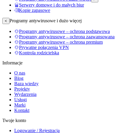
Serwery domowe i do małych biur
Kopie zapasowe
Programy antywirusowe i dużo więcej
<
Programy antywirusowe – ochrona podstawowa
Programy antywirusowe – ochrona zaawansowana
Programy antywirusowe – ochrona premium
Prywatne połączenia VPN
Kontrola rodzicielska
Informacje
O nas
Blog
Baza wiedzy
Projekty
Wydarzenia
Usługi
Marki
Kontakt
Twoje konto
Logowanie / Rejestracja