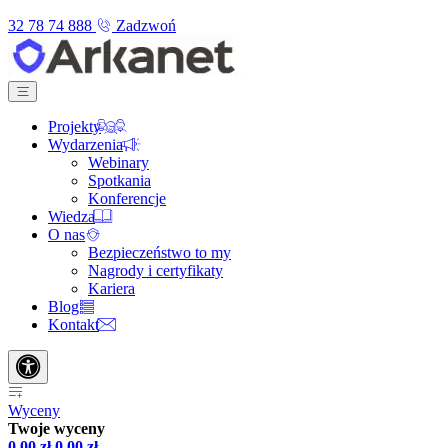
32 78 74 888
Zadzwoń
Projekty
Wydarzenia
Webinary
Spotkania
Konferencje
Wiedza
O nas
Bezpieczeństwo to my
Nagrody i certyfikaty
Kariera
Blog
Kontakt
Wyceny
Twoje wyceny
0,00
zł
0,00
zł