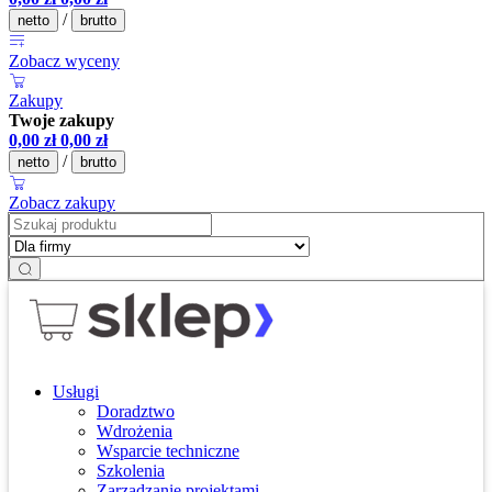
/
netto
brutto
Zobacz wyceny
Zakupy
Twoje zakupy
0,00
zł
0,00
zł
/
netto
brutto
Zobacz zakupy
Usługi
Doradztwo
Wdrożenia
Wsparcie techniczne
Szkolenia
Zarządzanie projektami