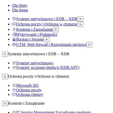
Dla firmy
Dla domu
Systemy antywirusowe i EDR – XDR
>
Ochrona poczty i Ochrona w chmurze
>
Kontrola i Zarządzanie
>
Wykrywanie i Podatności
Backup i Storage
>
UTM, Web firewall i Rozwiązania sieciowe
>
Systemy antywirusowe i EDR – XDR
<
Systemy antywirusowe
Systemy wczesnej detekcji (EDR/APT)
Ochrona poczty i Ochrona w chmurze
<
Microsoft 365
Ochrona poczty
Ochrona chmury
Kontrola i Zarządzanie
<
IT Service Management Zarządzanie zasobami