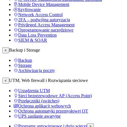
Mobile Device Management
Szyfrowanie
Network Access Control
2FA – podwójna autoryzacja
Privileged Access Management
Oprogramowanie narzędziowe
Data Loss Prevention
SIEM & SOAR
Backup i Storage
<
Backup
Storage
Archiwizacja poczty
UTM, Web firewall i Rozwiązania sieciowe
<
Urządzenia UTM
Sieci bezprzewodowe AP (Access Point)
Przełączniki (switches)
Ochrona aplikacji webowych
Ochrona automatyki przemysłowej OT
UPS zasilanie awaryjne
Programy antywirusowe i dużo więcej
>