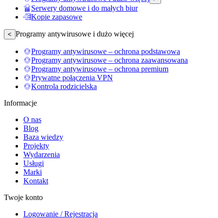
Serwery domowe i do małych biur
Kopie zapasowe
Programy antywirusowe i dużo więcej
<
Programy antywirusowe – ochrona podstawowa
Programy antywirusowe – ochrona zaawansowana
Programy antywirusowe – ochrona premium
Prywatne połączenia VPN
Kontrola rodzicielska
Informacje
O nas
Blog
Baza wiedzy
Projekty
Wydarzenia
Usługi
Marki
Kontakt
Twoje konto
Logowanie / Rejestracja