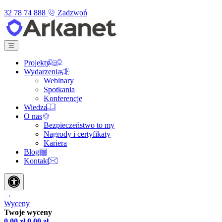
32 78 74 888
Zadzwoń
Projekty
Wydarzenia
Webinary
Spotkania
Konferencje
Wiedza
O nas
Bezpieczeństwo to my
Nagrody i certyfikaty
Kariera
Blog
Kontakt
Wyceny
Twoje wyceny
0,00
zł
0,00
zł