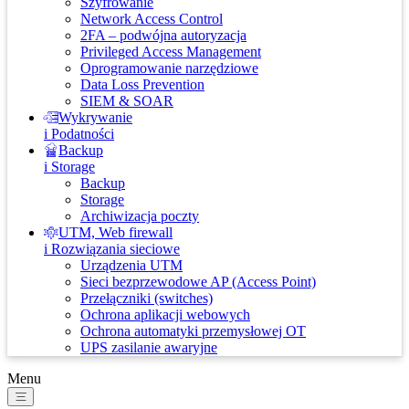
Szyfrowanie
Network Access Control
2FA – podwójna autoryzacja
Privileged Access Management
Oprogramowanie narzędziowe
Data Loss Prevention
SIEM & SOAR
Wykrywanie
i Podatności
Backup
i Storage
Backup
Storage
Archiwizacja poczty
UTM, Web firewall
i Rozwiązania sieciowe
Urządzenia UTM
Sieci bezprzewodowe AP (Access Point)
Przełączniki (switches)
Ochrona aplikacji webowych
Ochrona automatyki przemysłowej OT
UPS zasilanie awaryjne
Menu