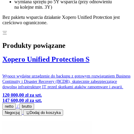
wymiana sprzętu po 5Y wsparcia (przy odnowieniu
na kolejne min. 3Y)
Bez pakietu wsparcia działanie Xopero Unified Protection jest
cześciowo ograniczone.
Produkty powiązane
Xopero Unified Protection S
Wysoce wydajne urządzenie do backupu z gotowym rozwiązaniem Business
Continuity i Disaster Recovery (BCDR), skutecznie zabezpieczające
dowolną infrastrukturę IT przed skutkami ataków ransomware i awarii.
120 000,00 zł
za szt.
147 600,00 zł
za szt.
/
netto
brutto
Negocjuj
Dodaj do koszyka