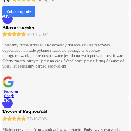
4.9
Zobacz opinie
AŁ
Albeco Łożyska
30-01-2024
Polecamy firmę Arkanet. Dedykowany doradca zawsze rzeczowo
odpowiada na każde pytanie i fachowo pomaga w wyborze
oprogramowania, które dostosowane jest do naszych potrzeb i oczekiwań.
Oferty zawsze otrzymujemy na czas. Współpracujemy z firmą Arkanet od
wielu lat i jesteśmy bardzo zadowoleni.
Posted on
Google
KK
Krzysztof Kasprzyński
27-10-2024
Miałem przyjemność uczestniczyć w warsztacie "Podstawy zarządzania