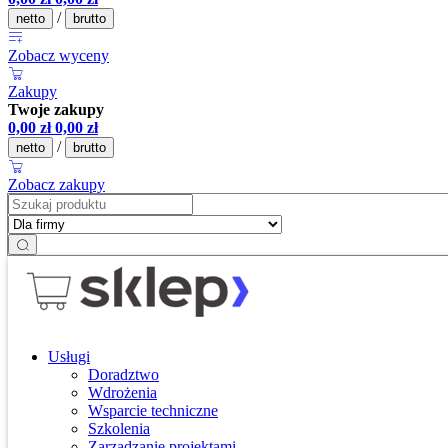
/
netto
brutto
Zobacz wyceny
Zakupy
Twoje zakupy
0,00
zł
0,00
zł
/
netto
brutto
Zobacz zakupy
Usługi
Doradztwo
Wdrożenia
Wsparcie techniczne
Szkolenia
Zarządzanie projektami