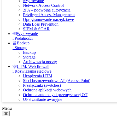
Szyfrowanie
Network Access Control
2FA – podwójna autoryzacja
Privileged Access Management
Oprogramowanie narzędziowe
Data Loss Prevention
SIEM & SOAR
Wykrywanie
i Podatności
Backup
i Storage
Backup
Storage
Archiwizacja poczty
UTM, Web firewall
i Rozwiązania sieciowe
Urządzenia UTM
Sieci bezprzewodowe AP (Access Point)
Przełączniki (switches)
Ochrona aplikacji webowych
Ochrona automatyki przemysłowej OT
UPS zasilanie awaryjne
Menu