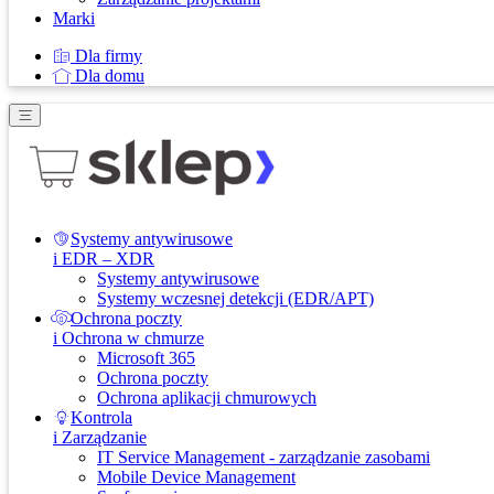
Marki
Dla firmy
Dla domu
Systemy antywirusowe
i EDR – XDR
Systemy antywirusowe
Systemy wczesnej detekcji (EDR/APT)
Ochrona poczty
i Ochrona w chmurze
Microsoft 365
Ochrona poczty
Ochrona aplikacji chmurowych
Kontrola
i Zarządzanie
IT Service Management - zarządzanie zasobami
Mobile Device Management