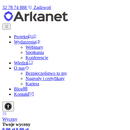
32 78 74 888
Zadzwoń
Projekty
Wydarzenia
Webinary
Spotkania
Konferencje
Wiedza
O nas
Bezpieczeństwo to my
Nagrody i certyfikaty
Kariera
Blog
Kontakt
Wyceny
Twoje wyceny
0,00
zł
0,00
zł