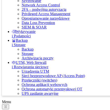
Szyfrowanie
Network Access Control
2FA – podwójna autoryzacja
Privileged Access Management
Oprogramowanie narzędziowe
Data Loss Prevention
SIEM & SOAR
Wykrywanie
i Podatności
Backup
i Storage
Backup
Storage
Archiwizacja poczty
UTM, Web firewall
i Rozwiązania sieciowe
Urządzenia UTM
Sieci bezprzewodowe AP (Access Point)
Przełączniki (switches)
Ochrona aplikacji webowych
Ochrona automatyki przemysłowej OT
UPS zasilanie awaryjne
Menu