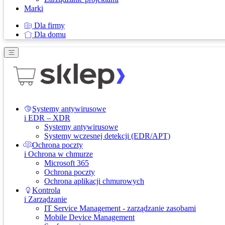
Marki
Dla firmy
Dla domu
Systemy antywirusowe
i EDR – XDR
Systemy antywirusowe
Systemy wczesnej detekcji (EDR/APT)
Ochrona poczty
i Ochrona w chmurze
Microsoft 365
Ochrona poczty
Ochrona aplikacji chmurowych
Kontrola
i Zarządzanie
IT Service Management - zarządzanie zasobami
Mobile Device Management