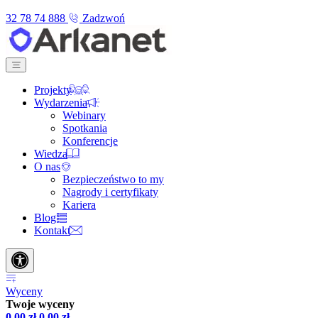
32 78 74 888
Zadzwoń
Projekty
Wydarzenia
Webinary
Spotkania
Konferencje
Wiedza
O nas
Bezpieczeństwo to my
Nagrody i certyfikaty
Kariera
Blog
Kontakt
Wyceny
Twoje wyceny
0,00
zł
0,00
zł