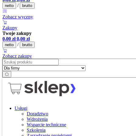
/
netto
brutto
Zobacz wyceny
Zakupy
Twoje zakupy
0,00
zł
0,00
zł
/
netto
brutto
Zobacz zakupy
Usługi
Doradztwo
Wdrożenia
Wsparcie techniczne
Szkolenia
Zarządzanie projektami