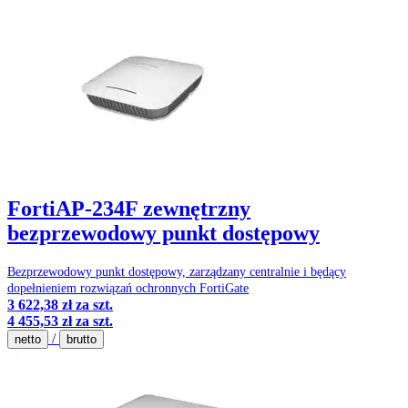
FortiAP-234F zewnętrzny
bezprzewodowy punkt dostępowy
Bezprzewodowy punkt dostępowy, zarządzany centralnie i będący
dopełnieniem rozwiązań ochronnych FortiGate
3 622,38 zł
za szt.
4 455,53 zł
za szt.
/
netto
brutto