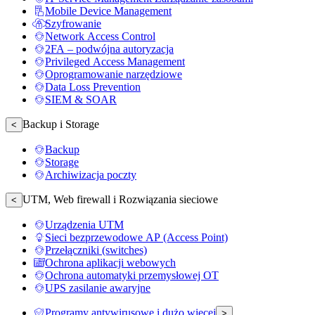
Mobile Device Management
Szyfrowanie
Network Access Control
2FA – podwójna autoryzacja
Privileged Access Management
Oprogramowanie narzędziowe
Data Loss Prevention
SIEM & SOAR
Backup i Storage
<
Backup
Storage
Archiwizacja poczty
UTM, Web firewall i Rozwiązania sieciowe
<
Urządzenia UTM
Sieci bezprzewodowe AP (Access Point)
Przełączniki (switches)
Ochrona aplikacji webowych
Ochrona automatyki przemysłowej OT
UPS zasilanie awaryjne
Programy antywirusowe i dużo więcej
>