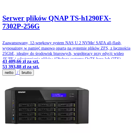
Serwer plików QNAP TS-h1290FX-
7302P-256G
Zaawansowany, 12-wnękowy system NAS U.2 NVMe/ SATA all-flash,
wyposażony w pamięć masową opartą na systemie plików ZFS, z łącznością
25GbE, idealny do środowisk biurowych, współpracy przy edycji wideo
4K/8K i udostępniania plików (Obsługa systemu QuTS hero lub QTS).
43 409,66 zł
za szt.
53 393,88 zł
za szt.
/
netto
brutto