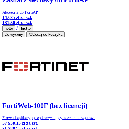
Zasilacz sieciowy do FortiAP
Akcesoria do FortiAP
147,85 zł
za szt.
181,86 zł
za szt.
/
netto
brutto
Do wyceny
Dodaj do koszyka
FortiWeb-100F (bez licencji)
Firewall aplikacyjny wykorzystujący uczenie maszynowe
57 958,15 zł
za szt.
71 288,53 zł
za szt.