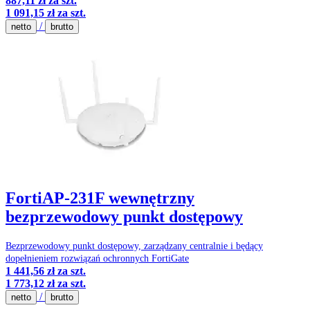
887,11 zł
za szt.
1 091,15 zł
za szt.
/
netto
brutto
FortiAP-231F wewnętrzny
bezprzewodowy punkt dostępowy
Bezprzewodowy punkt dostępowy, zarządzany centralnie i będący
dopełnieniem rozwiązań ochronnych FortiGate
1 441,56 zł
za szt.
1 773,12 zł
za szt.
/
netto
brutto