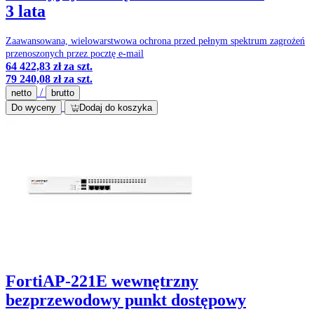
3 lata
Zaawansowana, wielowarstwowa ochrona przed pełnym spektrum zagrożeń
przenoszonych przez pocztę e-mail
64 422,83 zł
za szt.
79 240,08 zł
za szt.
/
netto
brutto
Do wyceny
Dodaj do koszyka
FortiAP-221E wewnętrzny
bezprzewodowy punkt dostępowy