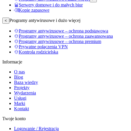
Serwery domowe i do małych biur
Kopie zapasowe
Programy antywirusowe i dużo więcej
<
Programy antywirusowe – ochrona podstawowa
Programy antywirusowe – ochrona zaawansowana
Programy antywirusowe – ochrona premium
Prywatne połączenia VPN
Kontrola rodzicielska
Informacje
O nas
Blog
Baza wiedzy
Projekty
Wydarzenia
Usługi
Marki
Kontakt
Twoje konto
Logowanie / Rejestracja