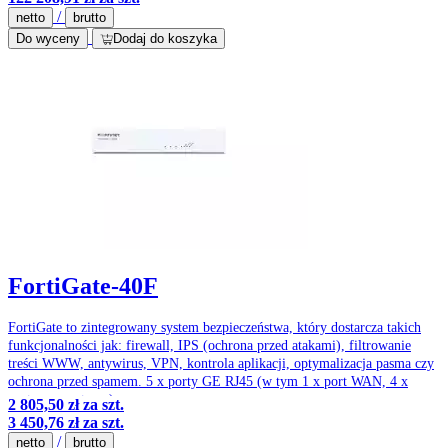
/
netto
brutto
Do wyceny
Dodaj do koszyka
FortiGate-40F
FortiGate to zintegrowany system bezpieczeństwa, który dostarcza takich
funkcjonalności jak: firewall, IPS (ochrona przed atakami), filtrowanie
treści WWW, antywirus, VPN, kontrola aplikacji, optymalizacja pasma czy
ochrona przed spamem. 5 x porty GE RJ45 (w tym 1 x port WAN, 4 x
porty wewnętrzne)
2 805,50 zł
za szt.
3 450,76 zł
za szt.
/
netto
brutto