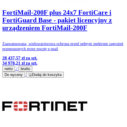
FortiMail-200F plus 24x7 FortiCare i
FortiGuard Base - pakiet licencyjny z
urządzeniem FortiMail-200F
Zaawansowana, wielowarstwowa ochrona przed pełnym spektrum zagrożeń
przenoszonych przez pocztę e-mail
28 437,57 zł
za szt.
34 978,21 zł
za szt.
/
netto
brutto
Do wyceny
Dodaj do koszyka