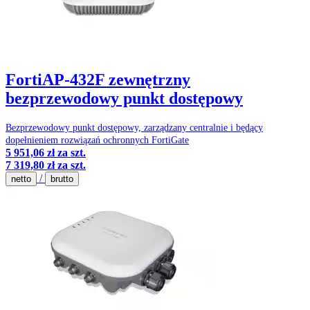
FortiAP-432F zewnętrzny
bezprzewodowy punkt dostępowy
Bezprzewodowy punkt dostępowy, zarządzany centralnie i będący
dopełnieniem rozwiązań ochronnych FortiGate
5 951,06 zł
za szt.
7 319,80 zł
za szt.
/
netto
brutto