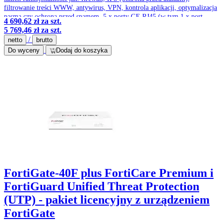
filtrowanie treści WWW, antywirus, VPN, kontrola aplikacji, optymalizacja
pasma czy ochrona przed spamem. 5 x porty GE RJ45 (w tym 1 x port
4 690,62 zł
za szt.
WAN, 4 x porty wewnętrzne)
5 769,46 zł
za szt.
/
netto
brutto
Do wyceny
Dodaj do koszyka
FortiGate-40F plus FortiCare Premium i
FortiGuard Unified Threat Protection
(UTP) - pakiet licencyjny z urządzeniem
FortiGate