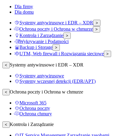
Dla firmy
Dla domu
Systemy antywirusowe i EDR – XDR
>
Ochrona poczty i Ochrona w chmurze
>
Kontrola i Zarządzanie
>
Wykrywanie i Podatności
Backup i Storage
>
UTM, Web firewall i Rozwiązania sieciowe
>
Systemy antywirusowe i EDR – XDR
<
Systemy antywirusowe
Systemy wczesnej detekcji (EDR/APT)
Ochrona poczty i Ochrona w chmurze
<
Microsoft 365
Ochrona poczty
Ochrona chmury
Kontrola i Zarządzanie
<
IT Service Management Zarządzanie zasobami