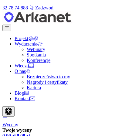
32 78 74 888
Zadzwoń
Projekty
Wydarzenia
Webinary
Spotkania
Konferencje
Wiedza
O nas
Bezpieczeństwo to my
Nagrody i certyfikaty
Kariera
Blog
Kontakt
Wyceny
Twoje wyceny
0,00
zł
0,00
zł