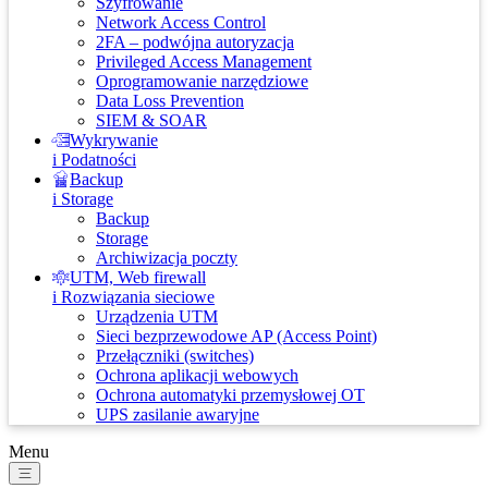
Szyfrowanie
Network Access Control
2FA – podwójna autoryzacja
Privileged Access Management
Oprogramowanie narzędziowe
Data Loss Prevention
SIEM & SOAR
Wykrywanie
i Podatności
Backup
i Storage
Backup
Storage
Archiwizacja poczty
UTM, Web firewall
i Rozwiązania sieciowe
Urządzenia UTM
Sieci bezprzewodowe AP (Access Point)
Przełączniki (switches)
Ochrona aplikacji webowych
Ochrona automatyki przemysłowej OT
UPS zasilanie awaryjne
Menu