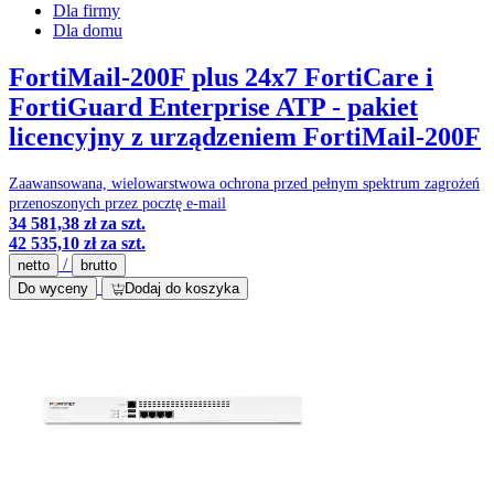
Dla firmy
Dla domu
FortiMail-200F plus 24x7 FortiCare i
FortiGuard Enterprise ATP - pakiet
licencyjny z urządzeniem FortiMail-200F
Zaawansowana, wielowarstwowa ochrona przed pełnym spektrum zagrożeń
przenoszonych przez pocztę e-mail
34 581,38 zł
za szt.
42 535,10 zł
za szt.
/
netto
brutto
Do wyceny
Dodaj do koszyka