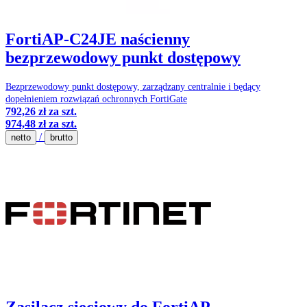
FortiAP-C24JE naścienny
bezprzewodowy punkt dostępowy
Bezprzewodowy punkt dostępowy, zarządzany centralnie i będący
dopełnieniem rozwiązań ochronnych FortiGate
792,26 zł
za szt.
974,48 zł
za szt.
/
netto
brutto