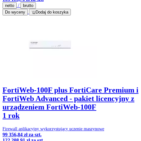
/
netto
brutto
Do wyceny
Dodaj do koszyka
FortiWeb-100F plus FortiCare Premium i
FortiWeb Advanced - pakiet licencyjny z
urządzeniem FortiWeb-100F
1 rok
Firewall aplikacyjny wykorzystujący uczenie maszynowe
99 356,84 zł
za szt.
122 208,91 zł
za szt.