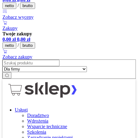
/
netto
brutto
Zobacz wyceny
Zakupy
Twoje zakupy
0,00
zł
0,00
zł
/
netto
brutto
Zobacz zakupy
Usługi
Doradztwo
Wdrożenia
Wsparcie techniczne
Szkolenia
Zarządzanie projektami