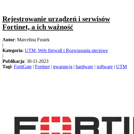
Rejestrowanie urządzeń i serwisów
Fortinet, a ich ważność
Autor
: Marcelina Fusiek
|
Kategoria
:
UTM, Web firewall i Rozwiązania sieciowe
|
Publikacja
: 30-11-2023
Tagi
:
FortiGate
|
Fortinet
|
gwarancja
|
hardware
|
software
|
UTM