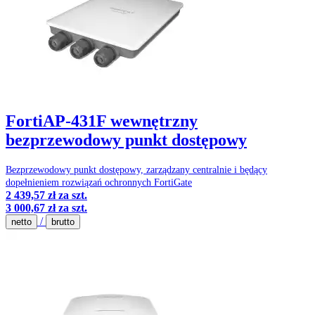
FortiAP-431F wewnętrzny
bezprzewodowy punkt dostępowy
Bezprzewodowy punkt dostępowy, zarządzany centralnie i będący
dopełnieniem rozwiązań ochronnych FortiGate
2 439,57 zł
za szt.
3 000,67 zł
za szt.
/
netto
brutto