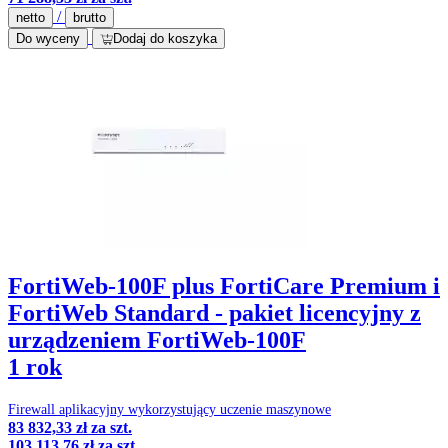
/
netto
brutto
Do wyceny
Dodaj do koszyka
FortiWeb-100F plus FortiCare Premium i
FortiWeb Standard - pakiet licencyjny z
urządzeniem FortiWeb-100F
1 rok
Firewall aplikacyjny wykorzystujący uczenie maszynowe
83 832,33 zł
za szt.
103 113,76 zł
za szt.