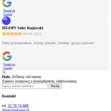
Posted on
Google
SK
MGOPS Solec Kujawski
06-04-2023
Pełen profesjonalizm, świetny kontakt, rzetelnie, gorąco polecam!
Posted on
Google
Halo.
Zróbmy coś razem
Zamów rozmowę z konsultantem, oddzwonimy.
Wyślij
Kontakt
tel:
32 78 74 888
sklep@arkanet.pl