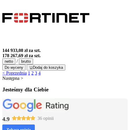
144 933,08 zł
za szt.
178 267,69 zł
za szt.
/
netto
brutto
Do wyceny
Dodaj do koszyka
< Poprzednia
1
2
3
4
Następna >
Jesteśmy dla Ciebie
4.9
36 opinii
Zobacz opinie