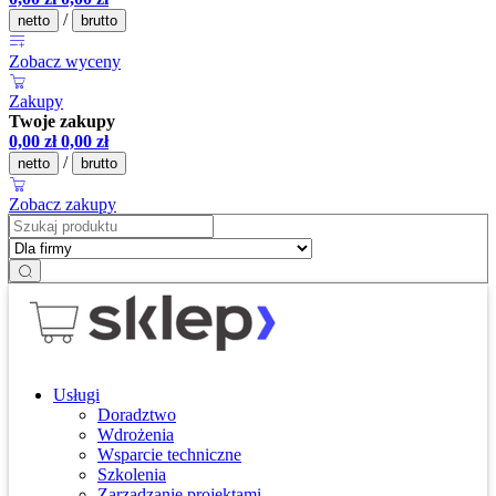
/
netto
brutto
Zobacz wyceny
Zakupy
Twoje zakupy
0,00
zł
0,00
zł
/
netto
brutto
Zobacz zakupy
Usługi
Doradztwo
Wdrożenia
Wsparcie techniczne
Szkolenia
Zarządzanie projektami