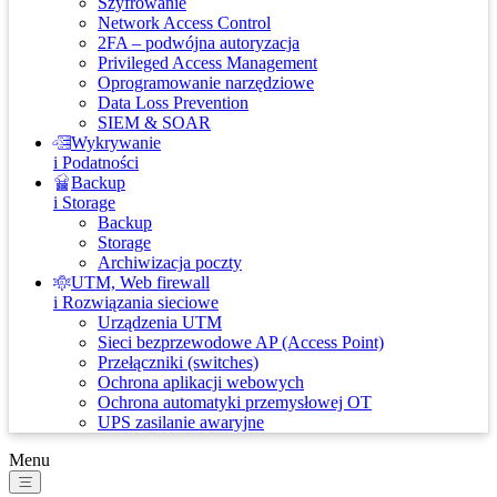
Szyfrowanie
Network Access Control
2FA – podwójna autoryzacja
Privileged Access Management
Oprogramowanie narzędziowe
Data Loss Prevention
SIEM & SOAR
Wykrywanie
i Podatności
Backup
i Storage
Backup
Storage
Archiwizacja poczty
UTM, Web firewall
i Rozwiązania sieciowe
Urządzenia UTM
Sieci bezprzewodowe AP (Access Point)
Przełączniki (switches)
Ochrona aplikacji webowych
Ochrona automatyki przemysłowej OT
UPS zasilanie awaryjne
Menu