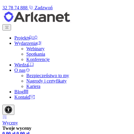
32 78 74 888
Zadzwoń
Projekty
Wydarzenia
Webinary
Spotkania
Konferencje
Wiedza
O nas
Bezpieczeństwo to my
Nagrody i certyfikaty
Kariera
Blog
Kontakt
Wyceny
Twoje wyceny
0,00
zł
0,00
zł