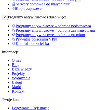
Serwery domowe i do małych biur
Kopie zapasowe
Programy antywirusowe i dużo więcej
<
Programy antywirusowe – ochrona podstawowa
Programy antywirusowe – ochrona zaawansowana
Programy antywirusowe – ochrona premium
Prywatne połączenia VPN
Kontrola rodzicielska
Informacje
O nas
Blog
Baza wiedzy
Projekty
Wydarzenia
Usługi
Marki
Kontakt
Twoje konto
Logowanie / Rejestracja