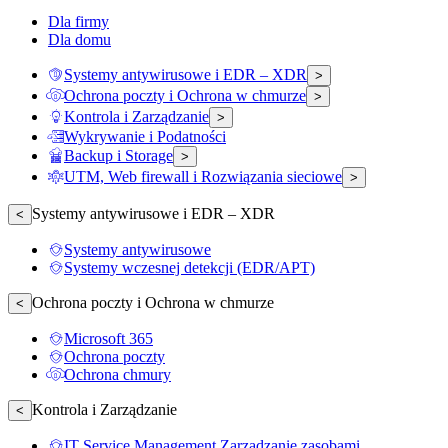
Dla firmy
Dla domu
Systemy antywirusowe i EDR – XDR
>
Ochrona poczty i Ochrona w chmurze
>
Kontrola i Zarządzanie
>
Wykrywanie i Podatności
Backup i Storage
>
UTM, Web firewall i Rozwiązania sieciowe
>
Systemy antywirusowe i EDR – XDR
<
Systemy antywirusowe
Systemy wczesnej detekcji (EDR/APT)
Ochrona poczty i Ochrona w chmurze
<
Microsoft 365
Ochrona poczty
Ochrona chmury
Kontrola i Zarządzanie
<
IT Service Management Zarządzanie zasobami