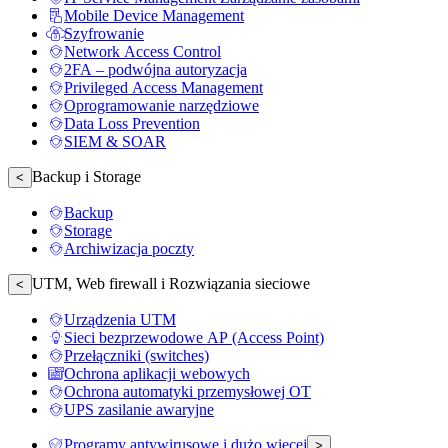
Mobile Device Management
Szyfrowanie
Network Access Control
2FA – podwójna autoryzacja
Privileged Access Management
Oprogramowanie narzędziowe
Data Loss Prevention
SIEM & SOAR
Backup i Storage
<
Backup
Storage
Archiwizacja poczty
UTM, Web firewall i Rozwiązania sieciowe
<
Urządzenia UTM
Sieci bezprzewodowe AP (Access Point)
Przełączniki (switches)
Ochrona aplikacji webowych
Ochrona automatyki przemysłowej OT
UPS zasilanie awaryjne
Programy antywirusowe i dużo więcej
>