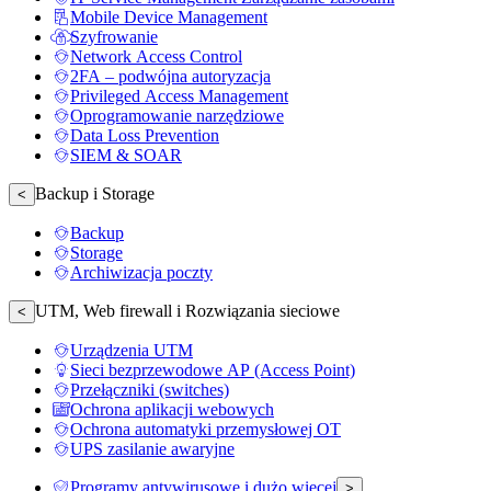
Mobile Device Management
Szyfrowanie
Network Access Control
2FA – podwójna autoryzacja
Privileged Access Management
Oprogramowanie narzędziowe
Data Loss Prevention
SIEM & SOAR
Backup i Storage
<
Backup
Storage
Archiwizacja poczty
UTM, Web firewall i Rozwiązania sieciowe
<
Urządzenia UTM
Sieci bezprzewodowe AP (Access Point)
Przełączniki (switches)
Ochrona aplikacji webowych
Ochrona automatyki przemysłowej OT
UPS zasilanie awaryjne
Programy antywirusowe i dużo więcej
>