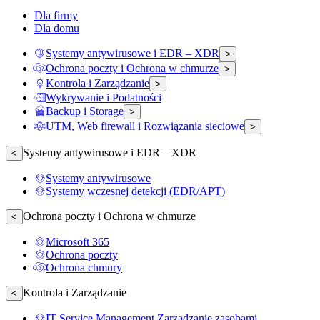
Dla firmy
Dla domu
Systemy antywirusowe i EDR – XDR
>
Ochrona poczty i Ochrona w chmurze
>
Kontrola i Zarządzanie
>
Wykrywanie i Podatności
Backup i Storage
>
UTM, Web firewall i Rozwiązania sieciowe
>
Systemy antywirusowe i EDR – XDR
<
Systemy antywirusowe
Systemy wczesnej detekcji (EDR/APT)
Ochrona poczty i Ochrona w chmurze
<
Microsoft 365
Ochrona poczty
Ochrona chmury
Kontrola i Zarządzanie
<
IT Service Management Zarządzanie zasobami