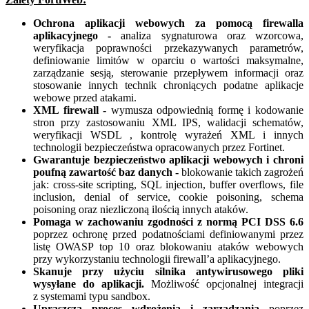
Ochrona aplikacji webowych za pomocą firewalla
aplikacyjnego -
analiza sygnaturowa oraz wzorcowa,
weryfikacja poprawności przekazywanych parametrów,
definiowanie limitów w oparciu o wartości maksymalne,
zarządzanie sesją, sterowanie przepływem informacji oraz
stosowanie innych technik chroniących podatne aplikacje
webowe przed atakami.
XML firewall -
wymusza odpowiednią formę i kodowanie
stron przy zastosowaniu XML IPS, walidacji schematów,
weryfikacji WSDL , kontrolę wyrażeń XML i innych
technologii bezpieczeństwa opracowanych przez Fortinet.
Gwarantuje bezpieczeństwo aplikacji webowych i chroni
poufną zawartość baz danych
-
blokowanie takich zagrożeń
jak: cross-site scripting, SQL injection, buffer overflows, file
inclusion, denial of service, cookie poisoning, schema
poisoning oraz niezliczoną ilością innych ataków.
Pomaga w zachowaniu zgodności z normą PCI DSS 6.6
poprzez ochronę przed podatnościami definiowanymi przez
listę OWASP top 10 oraz blokowaniu ataków webowych
przy wykorzystaniu technologii firewall’a aplikacyjnego.
Skanuje przy użyciu silnika antywirusowego pliki
wysyłane do aplikacji.
Możliwość opcjonalnej integracji
z systemami typu sandbox.
Upraszcza proces wdrożenia i zarządzania
poprzez