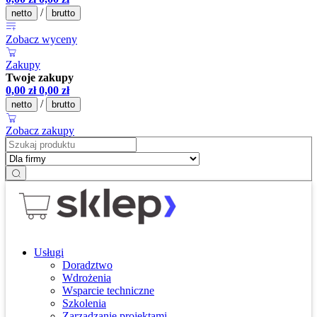
/
netto
brutto
Zobacz wyceny
Zakupy
Twoje zakupy
0,00
zł
0,00
zł
/
netto
brutto
Zobacz zakupy
Usługi
Doradztwo
Wdrożenia
Wsparcie techniczne
Szkolenia
Zarządzanie projektami