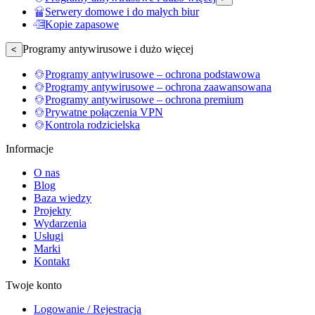
Serwery domowe i do małych biur
Kopie zapasowe
Programy antywirusowe i dużo więcej
<
Programy antywirusowe – ochrona podstawowa
Programy antywirusowe – ochrona zaawansowana
Programy antywirusowe – ochrona premium
Prywatne połączenia VPN
Kontrola rodzicielska
Informacje
O nas
Blog
Baza wiedzy
Projekty
Wydarzenia
Usługi
Marki
Kontakt
Twoje konto
Logowanie / Rejestracja