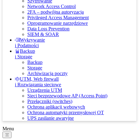
Szyfrowanie
Network Access Control
2FA – podwójna autoryzacja
Privileged Access Management
Oprogramowanie narzędziowe
Data Loss Prevention
SIEM & SOAR
Wykrywanie
i Podatności
Backup
i Storage
Backup
Storage
Archiwizacja poczty
UTM, Web firewall
i Rozwiązania sieciowe
Urządzenia UTM
Sieci bezprzewodowe AP (Access Point)
Przełączniki (switches)
Ochrona aplikacji webowych
Ochrona automatyki przemysłowej OT
UPS zasilanie awaryjne
Menu