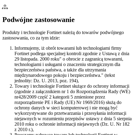
Podwójne zastosowanie
Produkty i technologie Fortinet należą do towarów podwójnego
zastosowania, co za tym idzie:
Informujemy, iż obrót towarami lub technologiami firmy
Fortinet podlega specjalnej kontroli zgodnie z Ustawą z dnia
29 listopada. 2000 roku" o obrocie z zagranicą towarami,
technologiami i usługami o znaczeniu strategicznym dla
bezpieczeństwa państwa, a także dla utrzymania
międzynarodowego pokoju i bezpieczeństwa." (tekst
jednolity: Dz. U. 2013, poz. 194),
Towary i technologie Fortinet służące do ochrony informacji
(zgodnie z załącznikiem nr 1 do Rozporządzenia Rady (WE)
nr428/2009 część 2 kategorii 5 zmienione przez
rozporządzenie PE i Rady (UE) Nr 1969/2016) służą do
ochrony danych w sieci komputerowej i nie mogą być
wykorzystywane do przetwarzania i przesyłania informacji
niejawnych w rozumieniu przepisów ustawy z dnia 5 sierpnia
2010 roku o ochronie informacji niejawnych (Dz. U. Nr 182
z 2010 r.),
Pouczamy nabywcę towaru lub technologii Fortinet w