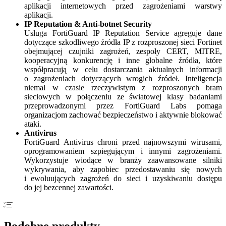
aplikacji internetowych przed zagrożeniami warstwy
aplikacji.
IP Reputation & Anti-botnet Security
Usługa FortiGuard IP Reputation Service agreguje dane
dotyczące szkodliwego źródła IP z rozproszonej sieci Fortinet
obejmującej czujniki zagrożeń, zespoły CERT, MITRE,
kooperacyjną konkurencję i inne globalne źródła, które
współpracują w celu dostarczania aktualnych informacji
o zagrożeniach dotyczących wrogich źródeł. Inteligencja
niemal w czasie rzeczywistym z rozproszonych bram
sieciowych w połączeniu ze światowej klasy badaniami
przeprowadzonymi przez FortiGuard Labs pomaga
organizacjom zachować bezpieczeństwo i aktywnie blokować
ataki.
Antivirus
FortiGuard Antivirus chroni przed najnowszymi wirusami,
oprogramowaniem szpiegującym i innymi zagrożeniami.
Wykorzystuje wiodące w branży zaawansowane silniki
wykrywania, aby zapobiec przedostawaniu się nowych
i ewoluujących zagrożeń do sieci i uzyskiwaniu dostępu
do jej bezcennej zawartości.