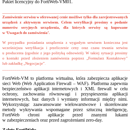
Pakiet licencyjny do FortiWeb-VM01.
______________________________________________________
Zamówienie serwisu w oferowanej cenie możliwe tylko dla zarejestrowanych
urządzeń z aktywnym serwisem. Celem weryfikacji prosimy o podanie
numerów seryjnych urządzenia, dla których serwisy są kupowane
w ‘Uwagach do zamówienia’.
W przypadku posiadania urządzenia z wygasłym serwisem konieczna jest
wcześniejsza weryfikacja i przeliczenie ceny oraz czasu trwania serwisu
u producenta (zgodnie z jego polityką odnowień). W takiej sytuacji prosimy
o kontakt przed złożeniem zamówienia poprzez „Formularz Kontaktowy”
lub zakładkę „Negocjacje”.
______________________________________________________________
FortiWeb-VM to platforma wirtualna, która zabezpiecza aplikacje
sieci Web (Web Application Firewall – WAF). Platforma zapewnia
bezpieczeństwo aplikacji internetowych i XML firewall w celu
ochrony, zachowania równowagi i przyspieszenia aplikacji
internetowych, baz danych i wymiany informacji między nimi.
Wykorzystując zaawansowane wielowarstwowe i skorelowane
metody wykrywania wspomagane przez sztuczną inteligencję,
FortiWeb chroni aplikacje przed znanymi lukami
w zabezpieczeniach oraz przed zagrożeniami zero-day.
Zalety FortiWeb: