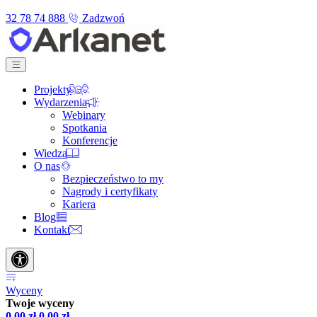
32 78 74 888
Zadzwoń
Projekty
Wydarzenia
Webinary
Spotkania
Konferencje
Wiedza
O nas
Bezpieczeństwo to my
Nagrody i certyfikaty
Kariera
Blog
Kontakt
Wyceny
Twoje wyceny
0,00
zł
0,00
zł