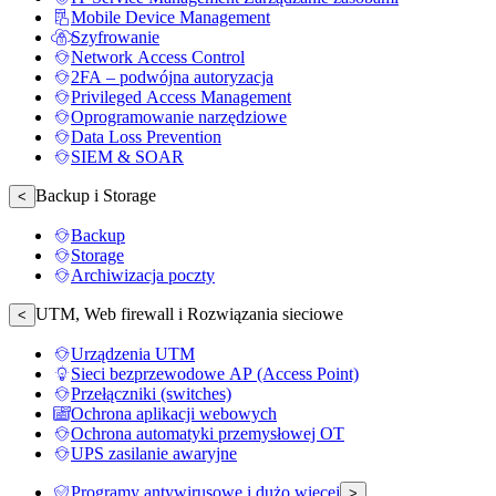
Mobile Device Management
Szyfrowanie
Network Access Control
2FA – podwójna autoryzacja
Privileged Access Management
Oprogramowanie narzędziowe
Data Loss Prevention
SIEM & SOAR
Backup i Storage
<
Backup
Storage
Archiwizacja poczty
UTM, Web firewall i Rozwiązania sieciowe
<
Urządzenia UTM
Sieci bezprzewodowe AP (Access Point)
Przełączniki (switches)
Ochrona aplikacji webowych
Ochrona automatyki przemysłowej OT
UPS zasilanie awaryjne
Programy antywirusowe i dużo więcej
>