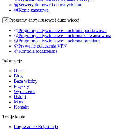
Serwery domowe i do małych biur
Kopie zapasowe
Programy antywirusowe i dużo więcej
<
Programy antywirusowe – ochrona podstawowa
Programy antywirusowe – ochrona zaawansowana
Programy antywirusowe – ochrona premium
Prywatne połączenia VPN
Kontrola rodzicielska
Informacje
O nas
Blog
Baza wiedzy
Projekty
Wydarzenia
Usługi
Marki
Kontakt
Twoje konto
Logowanie / Rejestracja