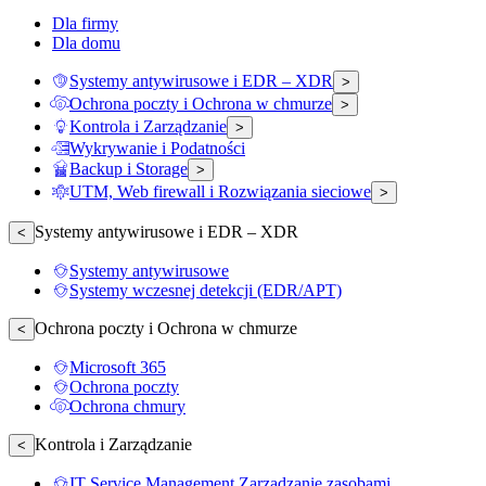
Dla firmy
Dla domu
Systemy antywirusowe i EDR – XDR
>
Ochrona poczty i Ochrona w chmurze
>
Kontrola i Zarządzanie
>
Wykrywanie i Podatności
Backup i Storage
>
UTM, Web firewall i Rozwiązania sieciowe
>
Systemy antywirusowe i EDR – XDR
<
Systemy antywirusowe
Systemy wczesnej detekcji (EDR/APT)
Ochrona poczty i Ochrona w chmurze
<
Microsoft 365
Ochrona poczty
Ochrona chmury
Kontrola i Zarządzanie
<
IT Service Management Zarządzanie zasobami