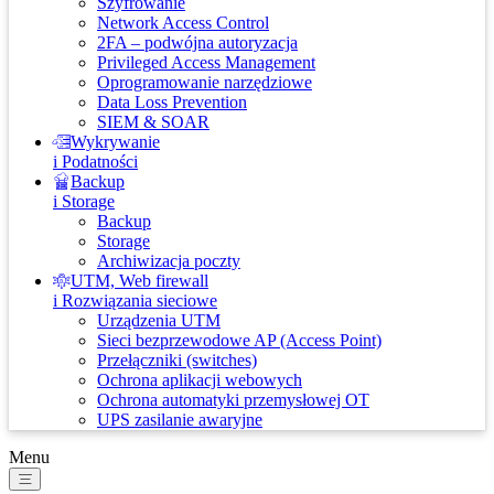
Szyfrowanie
Network Access Control
2FA – podwójna autoryzacja
Privileged Access Management
Oprogramowanie narzędziowe
Data Loss Prevention
SIEM & SOAR
Wykrywanie
i Podatności
Backup
i Storage
Backup
Storage
Archiwizacja poczty
UTM, Web firewall
i Rozwiązania sieciowe
Urządzenia UTM
Sieci bezprzewodowe AP (Access Point)
Przełączniki (switches)
Ochrona aplikacji webowych
Ochrona automatyki przemysłowej OT
UPS zasilanie awaryjne
Menu