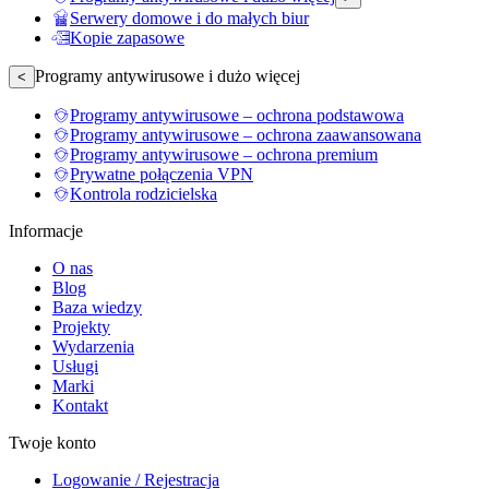
Serwery domowe i do małych biur
Kopie zapasowe
Programy antywirusowe i dużo więcej
<
Programy antywirusowe – ochrona podstawowa
Programy antywirusowe – ochrona zaawansowana
Programy antywirusowe – ochrona premium
Prywatne połączenia VPN
Kontrola rodzicielska
Informacje
O nas
Blog
Baza wiedzy
Projekty
Wydarzenia
Usługi
Marki
Kontakt
Twoje konto
Logowanie / Rejestracja