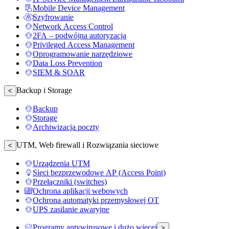
Mobile Device Management
Szyfrowanie
Network Access Control
2FA – podwójna autoryzacja
Privileged Access Management
Oprogramowanie narzędziowe
Data Loss Prevention
SIEM & SOAR
Backup i Storage
<
Backup
Storage
Archiwizacja poczty
UTM, Web firewall i Rozwiązania sieciowe
<
Urządzenia UTM
Sieci bezprzewodowe AP (Access Point)
Przełączniki (switches)
Ochrona aplikacji webowych
Ochrona automatyki przemysłowej OT
UPS zasilanie awaryjne
Programy antywirusowe i dużo więcej
>