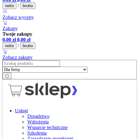
/
netto
brutto
Zobacz wyceny
Zakupy
Twoje zakupy
0,00
zł
0,00
zł
/
netto
brutto
Zobacz zakupy
Usługi
Doradztwo
Wdrożenia
Wsparcie techniczne
Szkolenia
Zarządzanie projektami