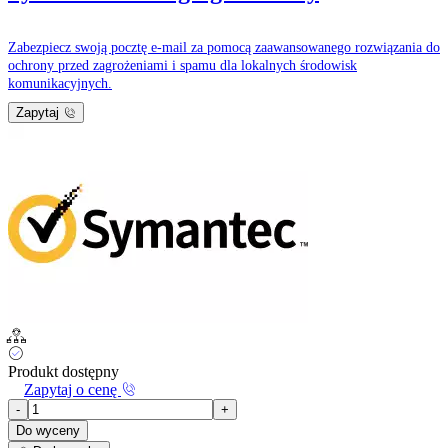
Zabezpiecz swoją pocztę e-mail za pomocą zaawansowanego rozwiązania do
ochrony przed zagrożeniami i spamu dla lokalnych środowisk
komunikacyjnych.
Zapytaj
Produkt dostępny
Zapytaj o cenę
-
+
Do wyceny