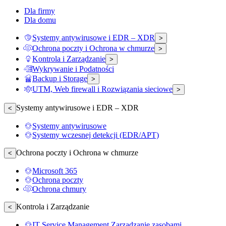
Dla firmy
Dla domu
Systemy antywirusowe i EDR – XDR
>
Ochrona poczty i Ochrona w chmurze
>
Kontrola i Zarządzanie
>
Wykrywanie i Podatności
Backup i Storage
>
UTM, Web firewall i Rozwiązania sieciowe
>
Systemy antywirusowe i EDR – XDR
<
Systemy antywirusowe
Systemy wczesnej detekcji (EDR/APT)
Ochrona poczty i Ochrona w chmurze
<
Microsoft 365
Ochrona poczty
Ochrona chmury
Kontrola i Zarządzanie
<
IT Service Management Zarządzanie zasobami