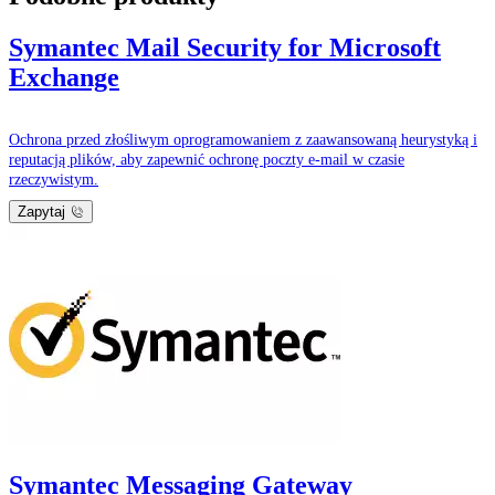
Symantec Mail Security for Microsoft
Exchange
Ochrona przed złośliwym oprogramowaniem z zaawansowaną heurystyką i
reputacją plików, aby zapewnić ochronę poczty e-mail w czasie
rzeczywistym.
Zapytaj
Symantec Messaging Gateway