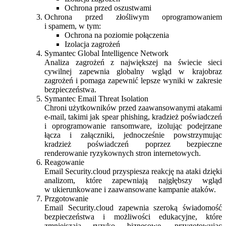
Ochrona przed oszustwami
Ochrona przed złośliwym oprogramowaniem
i spamem, w tym:
Ochrona na poziomie połączenia
Izolacja zagrożeń
Symantec Global Intelligence Network
Analiza zagrożeń z największej na świecie sieci
cywilnej zapewnia globalny wgląd w krajobraz
zagrożeń i pomaga zapewnić lepsze wyniki w zakresie
bezpieczeństwa.
Symantec Email Threat Isolation
Chroni użytkowników przed zaawansowanymi atakami
e-mail, takimi jak spear phishing, kradzież poświadczeń
i oprogramowanie ransomware, izolując podejrzane
łącza i załączniki, jednocześnie powstrzymując
kradzież poświadczeń poprzez bezpieczne
renderowanie ryzykownych stron internetowych.
Reagowanie
Email Security.cloud przyspiesza reakcję na ataki dzięki
analizom, które zapewniają najgłębszy wgląd
w ukierunkowane i zaawansowane kampanie ataków.
Przgotowanie
Email Security.cloud zapewnia szeroką świadomość
bezpieczeństwa i możliwości edukacyjne, które
zmniejszają ryzyko biznesowe, przygotowując