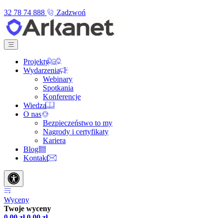
32 78 74 888
Zadzwoń
Projekty
Wydarzenia
Webinary
Spotkania
Konferencje
Wiedza
O nas
Bezpieczeństwo to my
Nagrody i certyfikaty
Kariera
Blog
Kontakt
Wyceny
Twoje wyceny
0,00
zł
0,00
zł