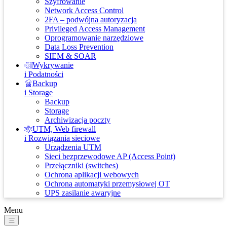
Szyfrowanie
Network Access Control
2FA – podwójna autoryzacja
Privileged Access Management
Oprogramowanie narzędziowe
Data Loss Prevention
SIEM & SOAR
Wykrywanie
i Podatności
Backup
i Storage
Backup
Storage
Archiwizacja poczty
UTM, Web firewall
i Rozwiązania sieciowe
Urządzenia UTM
Sieci bezprzewodowe AP (Access Point)
Przełączniki (switches)
Ochrona aplikacji webowych
Ochrona automatyki przemysłowej OT
UPS zasilanie awaryjne
Menu