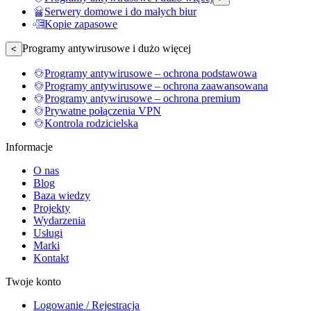
Serwery domowe i do małych biur
Kopie zapasowe
Programy antywirusowe i dużo więcej
<
Programy antywirusowe – ochrona podstawowa
Programy antywirusowe – ochrona zaawansowana
Programy antywirusowe – ochrona premium
Prywatne połączenia VPN
Kontrola rodzicielska
Informacje
O nas
Blog
Baza wiedzy
Projekty
Wydarzenia
Usługi
Marki
Kontakt
Twoje konto
Logowanie / Rejestracja