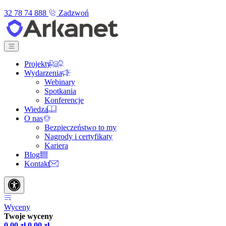
32 78 74 888
Zadzwoń
Projekty
Wydarzenia
Webinary
Spotkania
Konferencje
Wiedza
O nas
Bezpieczeństwo to my
Nagrody i certyfikaty
Kariera
Blog
Kontakt
Wyceny
Twoje wyceny
0,00
zł
0,00
zł