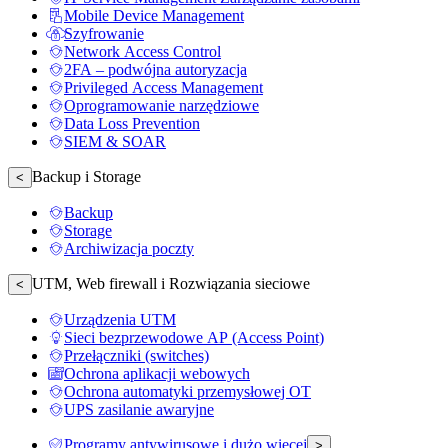
Mobile Device Management
Szyfrowanie
Network Access Control
2FA – podwójna autoryzacja
Privileged Access Management
Oprogramowanie narzędziowe
Data Loss Prevention
SIEM & SOAR
Backup i Storage
<
Backup
Storage
Archiwizacja poczty
UTM, Web firewall i Rozwiązania sieciowe
<
Urządzenia UTM
Sieci bezprzewodowe AP (Access Point)
Przełączniki (switches)
Ochrona aplikacji webowych
Ochrona automatyki przemysłowej OT
UPS zasilanie awaryjne
Programy antywirusowe i dużo więcej
>