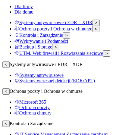
Dla firmy
Dla domu
Systemy antywirusowe i EDR – XDR
>
Ochrona poczty i Ochrona w chmurze
>
Kontrola i Zarządzanie
>
Wykrywanie i Podatności
Backup i Storage
>
UTM, Web firewall i Rozwiązania sieciowe
>
Systemy antywirusowe i EDR – XDR
<
Systemy antywirusowe
Systemy wczesnej detekcji (EDR/APT)
Ochrona poczty i Ochrona w chmurze
<
Microsoft 365
Ochrona poczty
Ochrona chmury
Kontrola i Zarządzanie
<
IT Service Management Zarządzanie zasobami