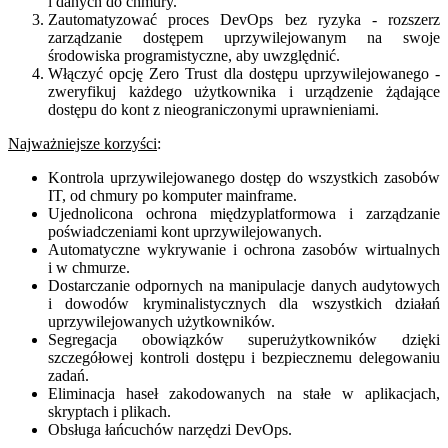
i danych do chmury.
Zautomatyzować proces DevOps bez ryzyka - rozszerz
zarządzanie dostępem uprzywilejowanym na swoje
środowiska programistyczne, aby uwzględnić.
Włączyć opcję Zero Trust dla dostępu uprzywilejowanego -
zweryfikuj każdego użytkownika i urządzenie żądające
dostępu do kont z nieograniczonymi uprawnieniami.
Najważniejsze korzyści
:
Kontrola uprzywilejowanego dostęp do wszystkich zasobów
IT, od chmury po komputer mainframe.
Ujednolicona ochrona międzyplatformowa i zarządzanie
poświadczeniami kont uprzywilejowanych.
Automatyczne wykrywanie i ochrona zasobów wirtualnych
i w chmurze.
Dostarczanie odpornych na manipulacje danych audytowych
i dowodów kryminalistycznych dla wszystkich działań
uprzywilejowanych użytkowników.
Segregacja obowiązków superużytkowników dzięki
szczegółowej kontroli dostępu i bezpiecznemu delegowaniu
zadań.
Eliminacja haseł zakodowanych na stałe w aplikacjach,
skryptach i plikach.
Obsługa łańcuchów narzędzi DevOps.