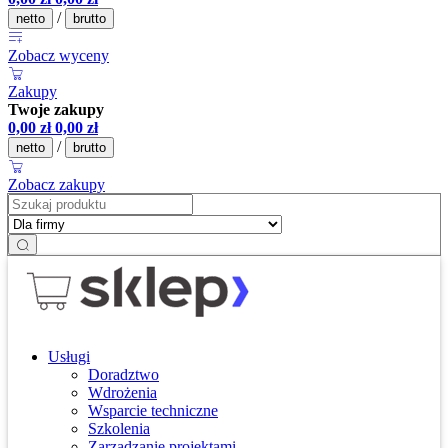
/
netto
brutto
Zobacz wyceny
Zakupy
Twoje zakupy
0,00
zł
0,00
zł
/
netto
brutto
Zobacz zakupy
Usługi
Doradztwo
Wdrożenia
Wsparcie techniczne
Szkolenia
Zarządzanie projektami