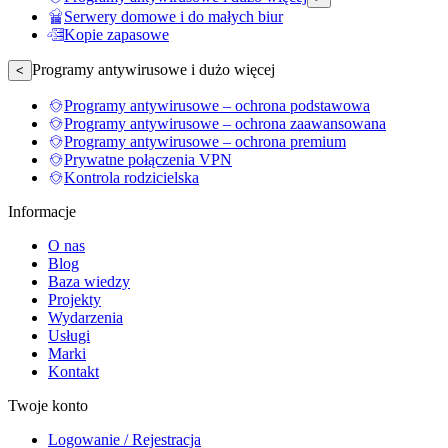
Serwery domowe i do małych biur
Kopie zapasowe
Programy antywirusowe i dużo więcej
<
Programy antywirusowe – ochrona podstawowa
Programy antywirusowe – ochrona zaawansowana
Programy antywirusowe – ochrona premium
Prywatne połączenia VPN
Kontrola rodzicielska
Informacje
O nas
Blog
Baza wiedzy
Projekty
Wydarzenia
Usługi
Marki
Kontakt
Twoje konto
Logowanie / Rejestracja