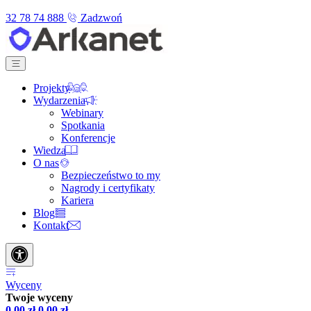
32 78 74 888
Zadzwoń
Projekty
Wydarzenia
Webinary
Spotkania
Konferencje
Wiedza
O nas
Bezpieczeństwo to my
Nagrody i certyfikaty
Kariera
Blog
Kontakt
Wyceny
Twoje wyceny
0,00
zł
0,00
zł