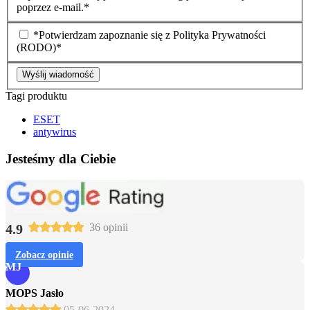
poprzez e-mail.*
*Potwierdzam zapoznanie się z Polityka Prywatności
(RODO)*
Wyślij wiadomość
Tagi produktu
ESET
antywirus
Jesteśmy dla Ciebie
4.9
36 opinii
Zobacz opinie
MJ
MOPS Jasło
05-06-2024