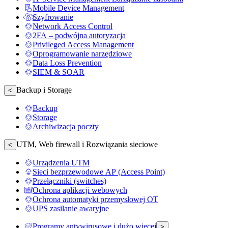
Mobile Device Management
Szyfrowanie
Network Access Control
2FA – podwójna autoryzacja
Privileged Access Management
Oprogramowanie narzędziowe
Data Loss Prevention
SIEM & SOAR
Backup i Storage
<
Backup
Storage
Archiwizacja poczty
UTM, Web firewall i Rozwiązania sieciowe
<
Urządzenia UTM
Sieci bezprzewodowe AP (Access Point)
Przełączniki (switches)
Ochrona aplikacji webowych
Ochrona automatyki przemysłowej OT
UPS zasilanie awaryjne
Programy antywirusowe i dużo więcej
>