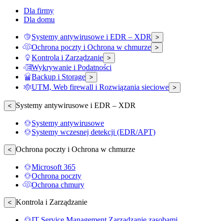
Dla firmy
Dla domu
Systemy antywirusowe i EDR – XDR
>
Ochrona poczty i Ochrona w chmurze
>
Kontrola i Zarządzanie
>
Wykrywanie i Podatności
Backup i Storage
>
UTM, Web firewall i Rozwiązania sieciowe
>
Systemy antywirusowe i EDR – XDR
<
Systemy antywirusowe
Systemy wczesnej detekcji (EDR/APT)
Ochrona poczty i Ochrona w chmurze
<
Microsoft 365
Ochrona poczty
Ochrona chmury
Kontrola i Zarządzanie
<
IT Service Management Zarządzanie zasobami