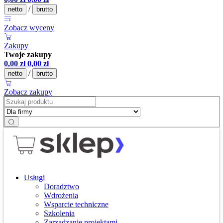
/
netto
brutto
Zobacz wyceny
Zakupy
Twoje zakupy
0,00
zł
0,00
zł
/
netto
brutto
Zobacz zakupy
Usługi
Doradztwo
Wdrożenia
Wsparcie techniczne
Szkolenia
Zarządzanie projektami