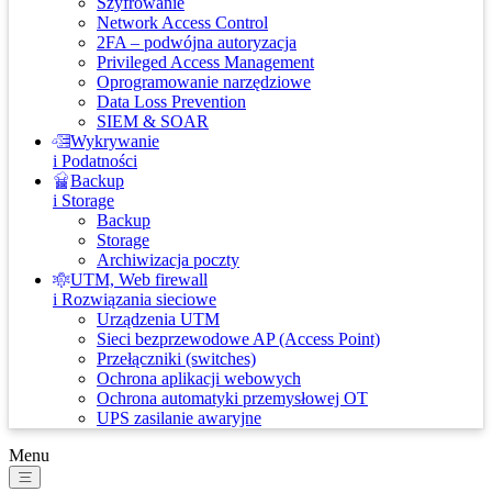
Szyfrowanie
Network Access Control
2FA – podwójna autoryzacja
Privileged Access Management
Oprogramowanie narzędziowe
Data Loss Prevention
SIEM & SOAR
Wykrywanie
i Podatności
Backup
i Storage
Backup
Storage
Archiwizacja poczty
UTM, Web firewall
i Rozwiązania sieciowe
Urządzenia UTM
Sieci bezprzewodowe AP (Access Point)
Przełączniki (switches)
Ochrona aplikacji webowych
Ochrona automatyki przemysłowej OT
UPS zasilanie awaryjne
Menu