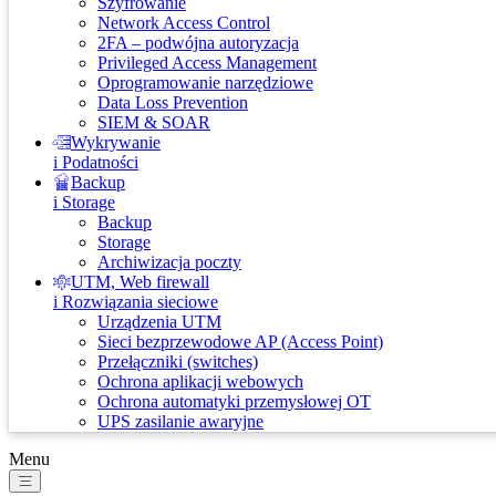
Szyfrowanie
Network Access Control
2FA – podwójna autoryzacja
Privileged Access Management
Oprogramowanie narzędziowe
Data Loss Prevention
SIEM & SOAR
Wykrywanie
i Podatności
Backup
i Storage
Backup
Storage
Archiwizacja poczty
UTM, Web firewall
i Rozwiązania sieciowe
Urządzenia UTM
Sieci bezprzewodowe AP (Access Point)
Przełączniki (switches)
Ochrona aplikacji webowych
Ochrona automatyki przemysłowej OT
UPS zasilanie awaryjne
Menu