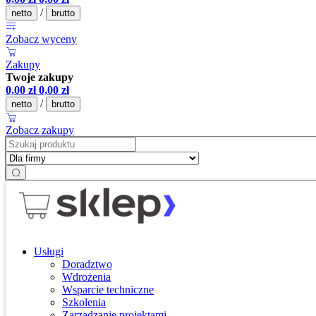
/
netto
brutto
Zobacz wyceny
Zakupy
Twoje zakupy
0,00
zł
0,00
zł
/
netto
brutto
Zobacz zakupy
Usługi
Doradztwo
Wdrożenia
Wsparcie techniczne
Szkolenia
Zarządzanie projektami