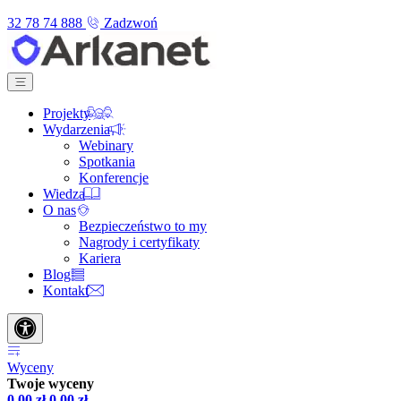
32 78 74 888
Zadzwoń
Projekty
Wydarzenia
Webinary
Spotkania
Konferencje
Wiedza
O nas
Bezpieczeństwo to my
Nagrody i certyfikaty
Kariera
Blog
Kontakt
Wyceny
Twoje wyceny
0,00
zł
0,00
zł