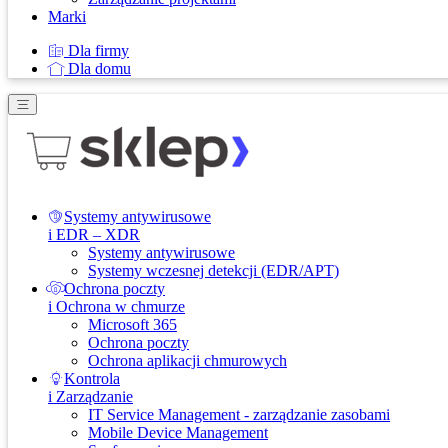
Marki
Dla firmy
Dla domu
Systemy antywirusowe
i EDR – XDR
Systemy antywirusowe
Systemy wczesnej detekcji (EDR/APT)
Ochrona poczty
i Ochrona w chmurze
Microsoft 365
Ochrona poczty
Ochrona aplikacji chmurowych
Kontrola
i Zarządzanie
IT Service Management - zarządzanie zasobami
Mobile Device Management