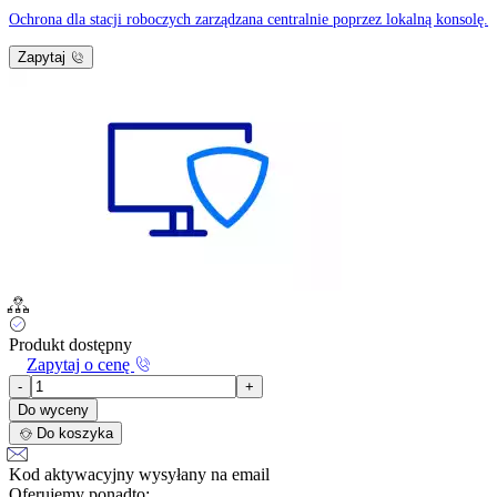
Ochrona dla stacji roboczych zarządzana centralnie poprzez lokalną konsolę.
Zapytaj
Produkt dostępny
Zapytaj o cenę
-
+
Do wyceny
Do koszyka
Kod aktywacyjny wysyłany na email
Oferujemy ponadto: