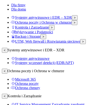
Dla firmy
Dla domu
Systemy antywirusowe i EDR – XDR
>
Ochrona poczty i Ochrona w chmurze
>
Kontrola i Zarządzanie
>
Wykrywanie i Podatności
Backup i Storage
>
UTM, Web firewall i Rozwiązania sieciowe
>
Systemy antywirusowe i EDR – XDR
<
Systemy antywirusowe
Systemy wczesnej detekcji (EDR/APT)
Ochrona poczty i Ochrona w chmurze
<
Microsoft 365
Ochrona poczty
Ochrona chmury
Kontrola i Zarządzanie
<
IT Service Management Zarządzanie zasobami