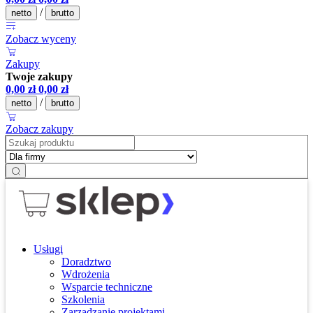
/
netto
brutto
Zobacz wyceny
Zakupy
Twoje zakupy
0,00
zł
0,00
zł
/
netto
brutto
Zobacz zakupy
Usługi
Doradztwo
Wdrożenia
Wsparcie techniczne
Szkolenia
Zarządzanie projektami