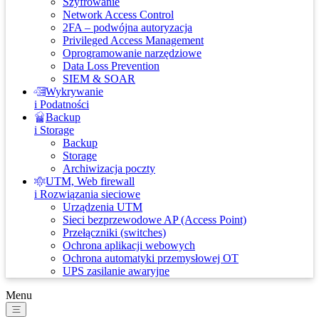
Szyfrowanie
Network Access Control
2FA – podwójna autoryzacja
Privileged Access Management
Oprogramowanie narzędziowe
Data Loss Prevention
SIEM & SOAR
Wykrywanie
i Podatności
Backup
i Storage
Backup
Storage
Archiwizacja poczty
UTM, Web firewall
i Rozwiązania sieciowe
Urządzenia UTM
Sieci bezprzewodowe AP (Access Point)
Przełączniki (switches)
Ochrona aplikacji webowych
Ochrona automatyki przemysłowej OT
UPS zasilanie awaryjne
Menu