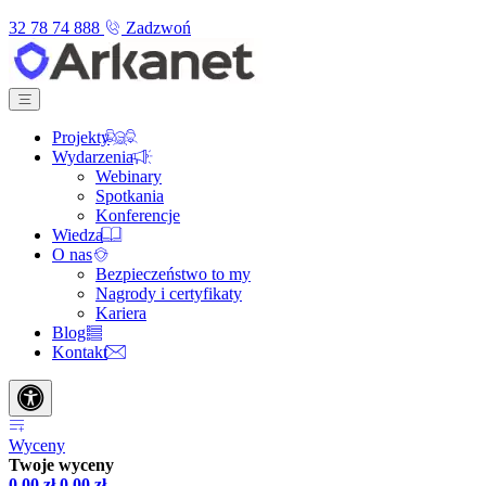
32 78 74 888
Zadzwoń
Projekty
Wydarzenia
Webinary
Spotkania
Konferencje
Wiedza
O nas
Bezpieczeństwo to my
Nagrody i certyfikaty
Kariera
Blog
Kontakt
Wyceny
Twoje wyceny
0,00
zł
0,00
zł