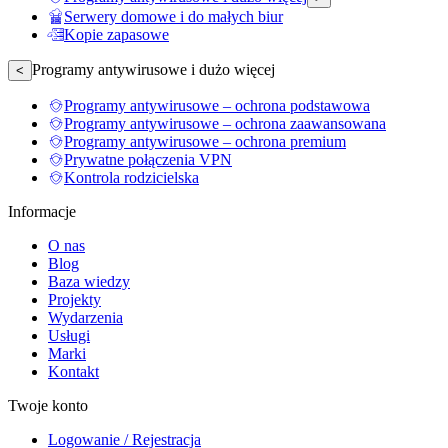
Serwery domowe i do małych biur
Kopie zapasowe
Programy antywirusowe i dużo więcej
<
Programy antywirusowe – ochrona podstawowa
Programy antywirusowe – ochrona zaawansowana
Programy antywirusowe – ochrona premium
Prywatne połączenia VPN
Kontrola rodzicielska
Informacje
O nas
Blog
Baza wiedzy
Projekty
Wydarzenia
Usługi
Marki
Kontakt
Twoje konto
Logowanie / Rejestracja