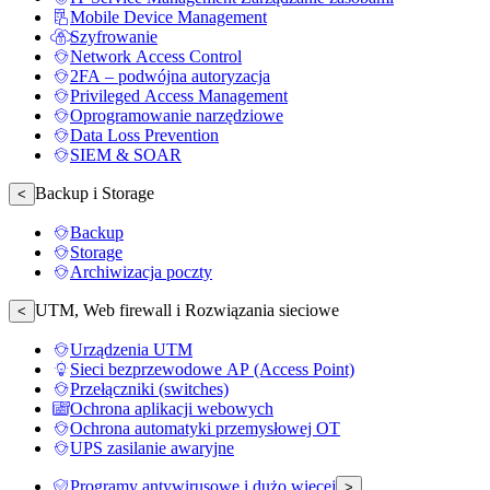
Mobile Device Management
Szyfrowanie
Network Access Control
2FA – podwójna autoryzacja
Privileged Access Management
Oprogramowanie narzędziowe
Data Loss Prevention
SIEM & SOAR
Backup i Storage
<
Backup
Storage
Archiwizacja poczty
UTM, Web firewall i Rozwiązania sieciowe
<
Urządzenia UTM
Sieci bezprzewodowe AP (Access Point)
Przełączniki (switches)
Ochrona aplikacji webowych
Ochrona automatyki przemysłowej OT
UPS zasilanie awaryjne
Programy antywirusowe i dużo więcej
>