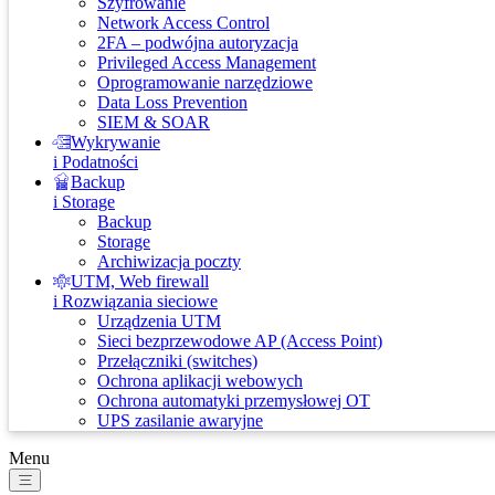
Szyfrowanie
Network Access Control
2FA – podwójna autoryzacja
Privileged Access Management
Oprogramowanie narzędziowe
Data Loss Prevention
SIEM & SOAR
Wykrywanie
i Podatności
Backup
i Storage
Backup
Storage
Archiwizacja poczty
UTM, Web firewall
i Rozwiązania sieciowe
Urządzenia UTM
Sieci bezprzewodowe AP (Access Point)
Przełączniki (switches)
Ochrona aplikacji webowych
Ochrona automatyki przemysłowej OT
UPS zasilanie awaryjne
Menu