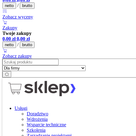
/
netto
brutto
Zobacz wyceny
Zakupy
Twoje zakupy
0,00
zł
0,00
zł
/
netto
brutto
Zobacz zakupy
Usługi
Doradztwo
Wdrożenia
Wsparcie techniczne
Szkolenia
Zarządzanie projektami