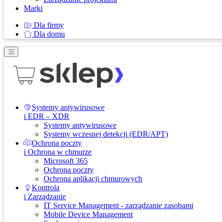
Marki
Dla firmy
Dla domu
Systemy antywirusowe
i EDR – XDR
Systemy antywirusowe
Systemy wczesnej detekcji (EDR/APT)
Ochrona poczty
i Ochrona w chmurze
Microsoft 365
Ochrona poczty
Ochrona aplikacji chmurowych
Kontrola
i Zarządzanie
IT Service Management - zarządzanie zasobami
Mobile Device Management