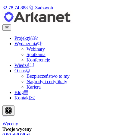
32 78 74 888
Zadzwoń
Projekty
Wydarzenia
Webinary
Spotkania
Konferencje
Wiedza
O nas
Bezpieczeństwo to my
Nagrody i certyfikaty
Kariera
Blog
Kontakt
Wyceny
Twoje wyceny
0,00
zł
0,00
zł