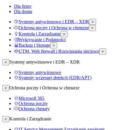
Dla firmy
Dla domu
Systemy antywirusowe i EDR – XDR
>
Ochrona poczty i Ochrona w chmurze
>
Kontrola i Zarządzanie
>
Wykrywanie i Podatności
Backup i Storage
>
UTM, Web firewall i Rozwiązania sieciowe
>
Systemy antywirusowe i EDR – XDR
<
Systemy antywirusowe
Systemy wczesnej detekcji (EDR/APT)
Ochrona poczty i Ochrona w chmurze
<
Microsoft 365
Ochrona poczty
Ochrona chmury
Kontrola i Zarządzanie
<
IT Service Management Zarządzanie zasobami