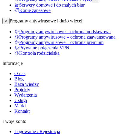
Serwery domowe i do małych biur
Kopie zapasowe
Programy antywirusowe i dużo więcej
<
Programy antywirusowe – ochrona podstawowa
Programy antywirusowe – ochrona zaawansowana
Programy antywirusowe – ochrona premium
Prywatne połączenia VPN
Kontrola rodzicielska
Informacje
O nas
Blog
Baza wiedzy
Projekty
Wydarzenia
Usługi
Marki
Kontakt
Twoje konto
Logowanie / Rejestracja