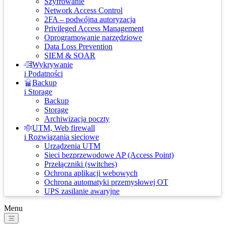
Szyfrowanie
Network Access Control
2FA – podwójna autoryzacja
Privileged Access Management
Oprogramowanie narzędziowe
Data Loss Prevention
SIEM & SOAR
Wykrywanie
i Podatności
Backup
i Storage
Backup
Storage
Archiwizacja poczty
UTM, Web firewall
i Rozwiązania sieciowe
Urządzenia UTM
Sieci bezprzewodowe AP (Access Point)
Przełączniki (switches)
Ochrona aplikacji webowych
Ochrona automatyki przemysłowej OT
UPS zasilanie awaryjne
Menu