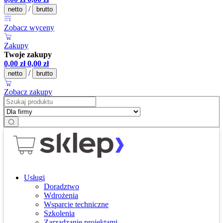
/
netto
brutto
Zobacz wyceny
Zakupy
Twoje zakupy
0,00
zł
0,00
zł
/
netto
brutto
Zobacz zakupy
Usługi
Doradztwo
Wdrożenia
Wsparcie techniczne
Szkolenia
Zarządzanie projektami