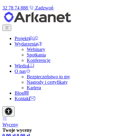
32 78 74 888
Zadzwoń
Projekty
Wydarzenia
Webinary
Spotkania
Konferencje
Wiedza
O nas
Bezpieczeństwo to my
Nagrody i certyfikaty
Kariera
Blog
Kontakt
Wyceny
Twoje wyceny
0,00
zł
0,00
zł