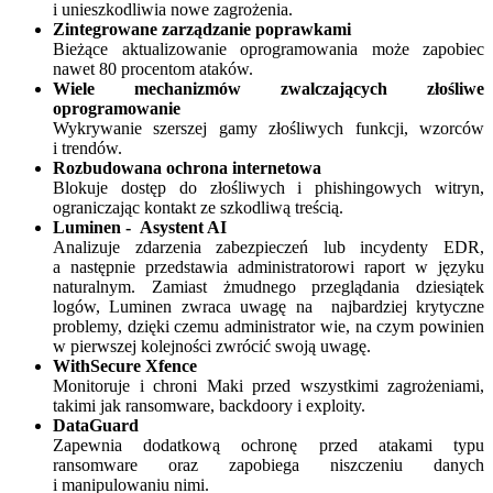
i unieszkodliwia nowe zagrożenia.
Zintegrowane zarządzanie poprawkami
Bieżące aktualizowanie oprogramowania może zapobiec
nawet 80 procentom ataków.
Wiele mechanizmów zwalczających złośliwe
oprogramowanie
Wykrywanie szerszej gamy złośliwych funkcji, wzorców
i trendów.
Rozbudowana ochrona internetowa
Blokuje dostęp do złośliwych i phishingowych witryn,
ograniczając kontakt ze szkodliwą treścią.
Luminen - Asystent AI
Analizuje zdarzenia zabezpieczeń lub incydenty EDR,
a następnie przedstawia administratorowi raport w języku
naturalnym. Zamiast żmudnego przeglądania dziesiątek
logów, Luminen zwraca uwagę na najbardziej krytyczne
problemy, dzięki czemu administrator wie, na czym powinien
w pierwszej kolejności zwrócić swoją uwagę.
WithSecure Xfence
Monitoruje i chroni Maki przed wszystkimi zagrożeniami,
takimi jak ransomware, backdoory i exploity.
DataGuard
Zapewnia dodatkową ochronę przed atakami typu
ransomware oraz zapobiega niszczeniu danych
i manipulowaniu nimi.