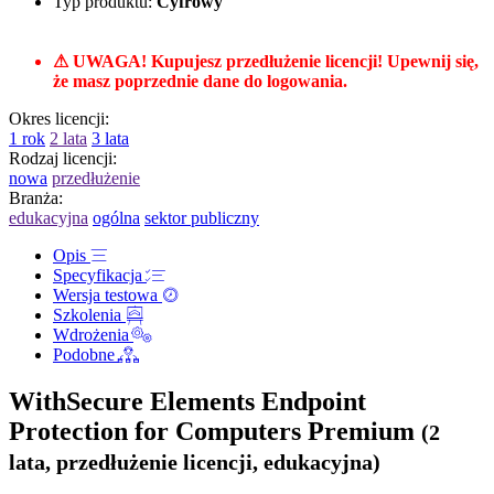
Typ produktu:
Cyfrowy
⚠ UWAGA! Kupujesz przedłużenie licencji! Upewnij się,
że masz poprzednie dane do logowania.
Okres licencji:
1 rok
2 lata
3 lata
Rodzaj licencji:
nowa
przedłużenie
Branża:
edukacyjna
ogólna
sektor publiczny
Opis
Specyfikacja
Wersja testowa
Szkolenia
Wdrożenia
Podobne
WithSecure Elements Endpoint
Protection for Computers Premium
(2
lata, przedłużenie licencji, edukacyjna)