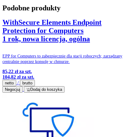
Podobne produkty
WithSecure Elements Endpoint
Protection for Computers
1 rok, nowa licencja, ogólna
EPP for Computers to zabezpiecznie dla stacji roboczych; zarządzany
centralnie poprzez konsolę w chmurze.
85,22 zł
za szt.
104,82 zł
za szt.
/
netto
brutto
Negocjuj
Dodaj do koszyka