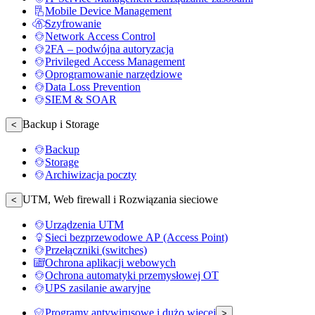
Mobile Device Management
Szyfrowanie
Network Access Control
2FA – podwójna autoryzacja
Privileged Access Management
Oprogramowanie narzędziowe
Data Loss Prevention
SIEM & SOAR
Backup i Storage
<
Backup
Storage
Archiwizacja poczty
UTM, Web firewall i Rozwiązania sieciowe
<
Urządzenia UTM
Sieci bezprzewodowe AP (Access Point)
Przełączniki (switches)
Ochrona aplikacji webowych
Ochrona automatyki przemysłowej OT
UPS zasilanie awaryjne
Programy antywirusowe i dużo więcej
>