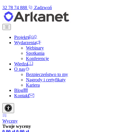
32 78 74 888
Zadzwoń
Projekty
Wydarzenia
Webinary
Spotkania
Konferencje
Wiedza
O nas
Bezpieczeństwo to my
Nagrody i certyfikaty
Kariera
Blog
Kontakt
Wyceny
Twoje wyceny
0,00
zł
0,00
zł