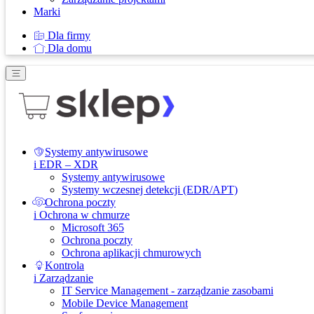
Marki
Dla firmy
Dla domu
Systemy antywirusowe
i EDR – XDR
Systemy antywirusowe
Systemy wczesnej detekcji (EDR/APT)
Ochrona poczty
i Ochrona w chmurze
Microsoft 365
Ochrona poczty
Ochrona aplikacji chmurowych
Kontrola
i Zarządzanie
IT Service Management - zarządzanie zasobami
Mobile Device Management