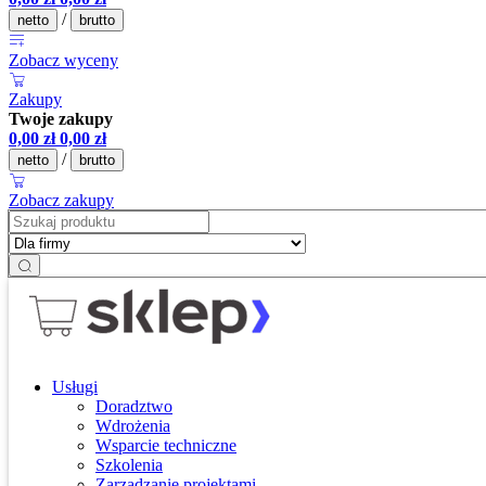
/
netto
brutto
Zobacz wyceny
Zakupy
Twoje zakupy
0,00
zł
0,00
zł
/
netto
brutto
Zobacz zakupy
Usługi
Doradztwo
Wdrożenia
Wsparcie techniczne
Szkolenia
Zarządzanie projektami