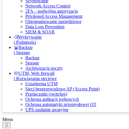
Szyfrowanie
Network Access Control
2FA – podwójna autoryzacja
Privileged Access Management
Oprogramowanie narzędziowe
Data Loss Prevention
SIEM & SOAR
Wykrywanie
i Podatności
Backup
i Storage
Backup
Storage
Archiwizacja poczty
UTM, Web firewall
i Rozwiązania sieciowe
Urządzenia UTM
Sieci bezprzewodowe AP (Access Point)
Przełączniki (switches)
Ochrona aplikacji webowych
Ochrona automatyki przemysłowej OT
UPS zasilanie awaryjne
Menu