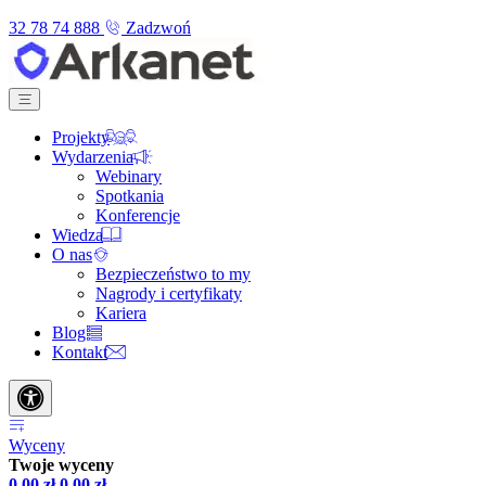
32 78 74 888
Zadzwoń
Projekty
Wydarzenia
Webinary
Spotkania
Konferencje
Wiedza
O nas
Bezpieczeństwo to my
Nagrody i certyfikaty
Kariera
Blog
Kontakt
Wyceny
Twoje wyceny
0,00
zł
0,00
zł