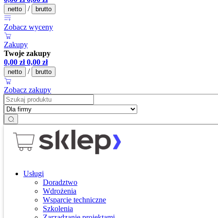
/
netto
brutto
Zobacz wyceny
Zakupy
Twoje zakupy
0,00
zł
0,00
zł
/
netto
brutto
Zobacz zakupy
Usługi
Doradztwo
Wdrożenia
Wsparcie techniczne
Szkolenia
Zarządzanie projektami