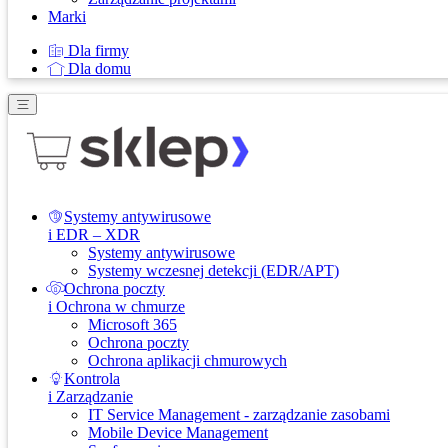
Marki
Dla firmy
Dla domu
Systemy antywirusowe
i EDR – XDR
Systemy antywirusowe
Systemy wczesnej detekcji (EDR/APT)
Ochrona poczty
i Ochrona w chmurze
Microsoft 365
Ochrona poczty
Ochrona aplikacji chmurowych
Kontrola
i Zarządzanie
IT Service Management - zarządzanie zasobami
Mobile Device Management