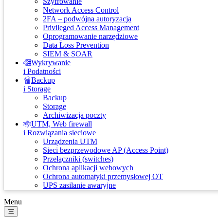
Szyfrowanie
Network Access Control
2FA – podwójna autoryzacja
Privileged Access Management
Oprogramowanie narzędziowe
Data Loss Prevention
SIEM & SOAR
Wykrywanie
i Podatności
Backup
i Storage
Backup
Storage
Archiwizacja poczty
UTM, Web firewall
i Rozwiązania sieciowe
Urządzenia UTM
Sieci bezprzewodowe AP (Access Point)
Przełączniki (switches)
Ochrona aplikacji webowych
Ochrona automatyki przemysłowej OT
UPS zasilanie awaryjne
Menu