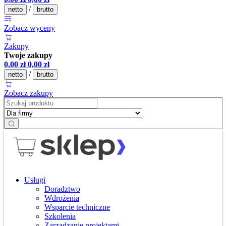
/
netto
brutto
Zobacz wyceny
Zakupy
Twoje zakupy
0,00
zł
0,00
zł
/
netto
brutto
Zobacz zakupy
Usługi
Doradztwo
Wdrożenia
Wsparcie techniczne
Szkolenia
Zarządzanie projektami