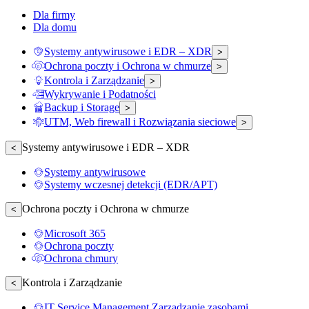
Dla firmy
Dla domu
Systemy antywirusowe i EDR – XDR
>
Ochrona poczty i Ochrona w chmurze
>
Kontrola i Zarządzanie
>
Wykrywanie i Podatności
Backup i Storage
>
UTM, Web firewall i Rozwiązania sieciowe
>
Systemy antywirusowe i EDR – XDR
<
Systemy antywirusowe
Systemy wczesnej detekcji (EDR/APT)
Ochrona poczty i Ochrona w chmurze
<
Microsoft 365
Ochrona poczty
Ochrona chmury
Kontrola i Zarządzanie
<
IT Service Management Zarządzanie zasobami