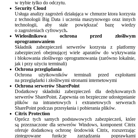
w trybie tylko do odczytu.
Security Cloud
Usługa analizy zagrożeń działająca w chmurze ktora korzysta
z technologii Big Data i uczenia maszynowego oraz innych
technologii, aby stale powiększać bazę wiedzy
o zagrożeniach cyfrowych
.
Wielosilnikowa ochrona przed złośliwym
oprogramowaniem
Składnik zabezpieczeń serwerów korzysta z platformy
zabezpieczeń obejmującej wiele aparatów do wykrywania
i blokowania złośliwego oprogramowania (zarówno lokalnie,
jak i przy użyciu terminali)
Ochrona przeglądania
Ochrona użytkowników terminali przed exploitami
na przeglądarki i złośliwymi stronami internetowymi
Ochrona serwerów SharePoint
Dodatkowy składniki zabezpieczeń dla dedykowanych
serwerów SharePoint. Zapewnia on bezpieczne udostępnianie
plików na intranetowych i extranetowych serwerach
SharePoint podczas przesyłania i pobierania plików.
Citrix Protection
Oprócz tych samych podstawowych zabezpieczeń, które
są przeznaczone dla serwerów Windows, komponent Citrix
oferuje dodatkową ochronę środowisk Citrix, rozszerzając
zintegrowane funkcje zarządzania poprawkami