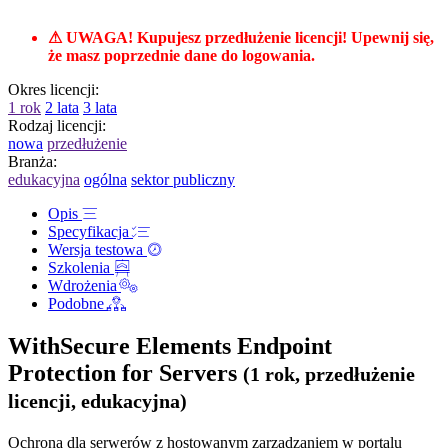
⚠ UWAGA! Kupujesz przedłużenie licencji! Upewnij się,
że masz poprzednie dane do logowania.
Okres licencji:
1 rok
2 lata
3 lata
Rodzaj licencji:
nowa
przedłużenie
Branża:
edukacyjna
ogólna
sektor publiczny
Opis
Specyfikacja
Wersja testowa
Szkolenia
Wdrożenia
Podobne
WithSecure Elements Endpoint
Protection for Servers
(1 rok, przedłużenie
licencji, edukacyjna)
Ochrona dla serwerów z hostowanym zarządzaniem w portalu