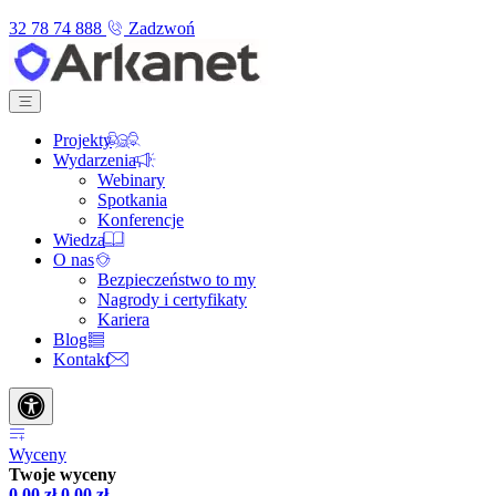
32 78 74 888
Zadzwoń
Projekty
Wydarzenia
Webinary
Spotkania
Konferencje
Wiedza
O nas
Bezpieczeństwo to my
Nagrody i certyfikaty
Kariera
Blog
Kontakt
Wyceny
Twoje wyceny
0,00
zł
0,00
zł