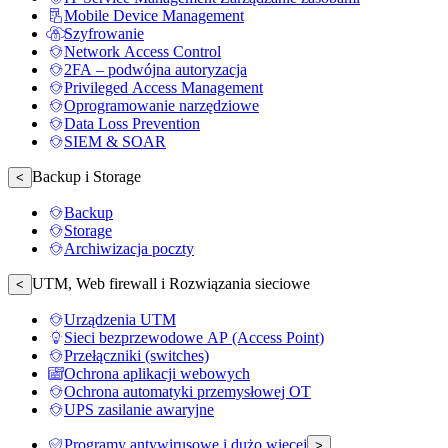
Mobile Device Management
Szyfrowanie
Network Access Control
2FA – podwójna autoryzacja
Privileged Access Management
Oprogramowanie narzędziowe
Data Loss Prevention
SIEM & SOAR
Backup i Storage
<
Backup
Storage
Archiwizacja poczty
UTM, Web firewall i Rozwiązania sieciowe
<
Urządzenia UTM
Sieci bezprzewodowe AP (Access Point)
Przełączniki (switches)
Ochrona aplikacji webowych
Ochrona automatyki przemysłowej OT
UPS zasilanie awaryjne
Programy antywirusowe i dużo więcej
>