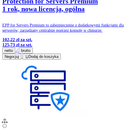
Protection for Servers Premium
1 rok, nowa licencja, ogólna
EPP for Servers Premium to zabezpieczenie z dodatkowymi funkcjami dla
serwerów; zarządzany centralnie poprzez konsolę w chmurze.
102,22 zł
za szt.
125,73 zł
za szt.
/
netto
brutto
Negocjuj
Dodaj do koszyka