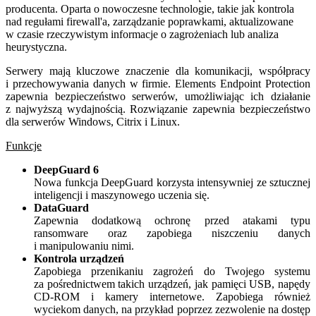
producenta. Oparta o nowoczesne technologie, takie jak kontrola
nad regułami firewall'a, zarządzanie poprawkami, aktualizowane
w czasie rzeczywistym informacje o zagrożeniach lub analiza
heurystyczna.
Serwery mają kluczowe znaczenie dla komunikacji, współpracy
i przechowywania danych w firmie. Elements Endpoint Protection
zapewnia bezpieczeństwo serwerów, umożliwiając ich działanie
z najwyższą wydajnością. Rozwiązanie zapewnia bezpieczeństwo
dla serwerów Windows, Citrix i Linux.
Funkcje
DeepGuard 6
Nowa funkcja DeepGuard korzysta intensywniej ze sztucznej
inteligencji i maszynowego uczenia się.
DataGuard
Zapewnia dodatkową ochronę przed atakami typu
ransomware oraz zapobiega niszczeniu danych
i manipulowaniu nimi.
Kontrola urządzeń
Zapobiega przenikaniu zagrożeń do Twojego systemu
za pośrednictwem takich urządzeń, jak pamięci USB, napędy
CD-ROM i kamery internetowe. Zapobiega również
wyciekom danych, na przykład poprzez zezwolenie na dostęp