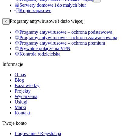
Serwery domowe i do małych biur
Kopie zapasowe
Programy antywirusowe i dużo więcej
<
Programy antywirusowe – ochrona podstawowa
Programy antywirusowe – ochrona zaawansowana
Programy antywirusowe – ochrona premium
Prywatne połączenia VPN
Kontrola rodzicielska
Informacje
O nas
Blog
Baza wiedzy
Projekty
Wydarzenia
Usługi
Marki
Kontakt
Twoje konto
Logowanie / Rejestracja