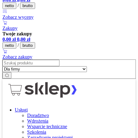
/
netto
brutto
Zobacz wyceny
Zakupy
Twoje zakupy
0,00
zł
0,00
zł
/
netto
brutto
Zobacz zakupy
Usługi
Doradztwo
Wdrożenia
Wsparcie techniczne
Szkolenia
Zarządzanie projektami