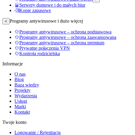
Serwery domowe i do małych biur
Kopie zapasowe
Programy antywirusowe i dużo więcej
<
Programy antywirusowe – ochrona podstawowa
Programy antywirusowe – ochrona zaawansowana
Programy antywirusowe – ochrona premium
Prywatne połączenia VPN
Kontrola rodzicielska
Informacje
O nas
Blog
Baza wiedzy
Projekty
Wydarzenia
Usługi
Marki
Kontakt
Twoje konto
Logowanie / Rejestracja