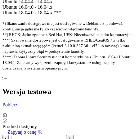
Ubuntu 14.04.4 - 14.04.x
Ubuntu 16.04.0 - 16.04.x
Ubuntu 18.04.0 - 18.04.x ***
*) Skanowanie dostępowe nie jest obsługiwane w Debianie 8, ponieważ
konfiguracja jądra ma tylko częściowo włączone fanotify.
**) RHCK: Jądro zgodne z Red Hat, UEK: Niezniszczalne jądro korporacyjne
***) Skanowanie dostępowe jest obsługiwane w RHEL/CentOS 7.x tylko
z aktualną aktualizacją jądra (kernel-3.10.0-327.36.1.el7 lub nowszą), która
naprawia krytyczny błąd w podsystemie fanotify.
****) Zapora Linux Security nie jest kompatybilna z Ubuntu 18.04 i Ubuntu
18.04.1. Zalecamy wyłączenie zapory i korzystanie z usługi zapory
dostarczanej z systemem operacyjnym.
Wersja testowa
Pobierz
Produkt dostępny
Zapytaj o cenę
-
+