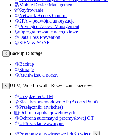
Mobile Device Management
Szyfrowanie
Network Access Control
2FA – podwójna autoryzacja
Privileged Access Management
Oprogramowanie narzędziowe
Data Loss Prevention
SIEM & SOAR
Backup i Storage
<
Backup
Storage
Archiwizacja poczty
UTM, Web firewall i Rozwiązania sieciowe
<
Urządzenia UTM
Sieci bezprzewodowe AP (Access Point)
Przełączniki (switches)
Ochrona aplikacji webowych
Ochrona automatyki przemysłowej OT
UPS zasilanie awaryjne
Programy antywirusowe i dużo więcej
>