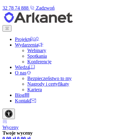
32 78 74 888
Zadzwoń
Projekty
Wydarzenia
Webinary
Spotkania
Konferencje
Wiedza
O nas
Bezpieczeństwo to my
Nagrody i certyfikaty
Kariera
Blog
Kontakt
Wyceny
Twoje wyceny
0,00
zł
0,00
zł