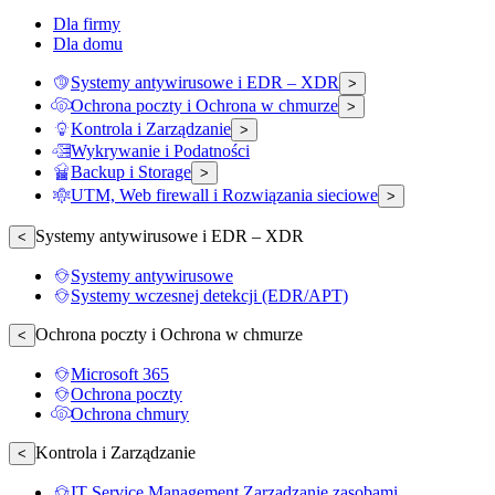
Dla firmy
Dla domu
Systemy antywirusowe i EDR – XDR
>
Ochrona poczty i Ochrona w chmurze
>
Kontrola i Zarządzanie
>
Wykrywanie i Podatności
Backup i Storage
>
UTM, Web firewall i Rozwiązania sieciowe
>
Systemy antywirusowe i EDR – XDR
<
Systemy antywirusowe
Systemy wczesnej detekcji (EDR/APT)
Ochrona poczty i Ochrona w chmurze
<
Microsoft 365
Ochrona poczty
Ochrona chmury
Kontrola i Zarządzanie
<
IT Service Management Zarządzanie zasobami