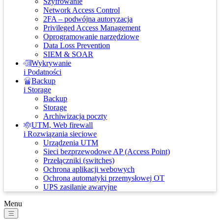
Szyfrowanie
Network Access Control
2FA – podwójna autoryzacja
Privileged Access Management
Oprogramowanie narzędziowe
Data Loss Prevention
SIEM & SOAR
Wykrywanie
i Podatności
Backup
i Storage
Backup
Storage
Archiwizacja poczty
UTM, Web firewall
i Rozwiązania sieciowe
Urządzenia UTM
Sieci bezprzewodowe AP (Access Point)
Przełączniki (switches)
Ochrona aplikacji webowych
Ochrona automatyki przemysłowej OT
UPS zasilanie awaryjne
Menu