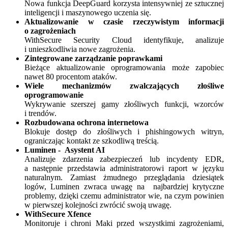
Nowa funkcja DeepGuard korzysta intensywniej ze sztucznej
inteligencji i maszynowego uczenia się.
Aktualizowanie w czasie rzeczywistym informacji
o zagrożeniach
WithSecure Security Cloud identyfikuje, analizuje
i unieszkodliwia nowe zagrożenia.
Zintegrowane zarządzanie poprawkami
Bieżące aktualizowanie oprogramowania może zapobiec
nawet 80 procentom ataków.
Wiele mechanizmów zwalczających złośliwe
oprogramowanie
Wykrywanie szerszej gamy złośliwych funkcji, wzorców
i trendów.
Rozbudowana ochrona internetowa
Blokuje dostęp do złośliwych i phishingowych witryn,
ograniczając kontakt ze szkodliwą treścią.
Luminen - Asystent AI
Analizuje zdarzenia zabezpieczeń lub incydenty EDR,
a następnie przedstawia administratorowi raport w języku
naturalnym. Zamiast żmudnego przeglądania dziesiątek
logów, Luminen zwraca uwagę na najbardziej krytyczne
problemy, dzięki czemu administrator wie, na czym powinien
w pierwszej kolejności zwrócić swoją uwagę.
WithSecure Xfence
Monitoruje i chroni Maki przed wszystkimi zagrożeniami,