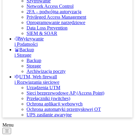
Szyfrowanie
Network Access Control
2FA – podwójna autoryzacja
Privileged Access Management
Oprogramowanie narzędziowe
Data Loss Prevention
SIEM & SOAR
Wykrywanie
i Podatności
Backup
i Storage
Backup
Storage
Archiwizacja poczty
UTM, Web firewall
i Rozwiązania sieciowe
Urządzenia UTM
Sieci bezprzewodowe AP (Access Point)
Przełączniki (switches)
Ochrona aplikacji webowych
Ochrona automatyki przemysłowej OT
UPS zasilanie awaryjne
Menu