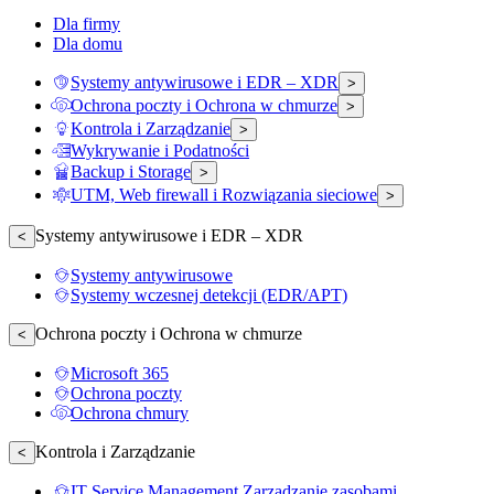
Dla firmy
Dla domu
Systemy antywirusowe i EDR – XDR
>
Ochrona poczty i Ochrona w chmurze
>
Kontrola i Zarządzanie
>
Wykrywanie i Podatności
Backup i Storage
>
UTM, Web firewall i Rozwiązania sieciowe
>
Systemy antywirusowe i EDR – XDR
<
Systemy antywirusowe
Systemy wczesnej detekcji (EDR/APT)
Ochrona poczty i Ochrona w chmurze
<
Microsoft 365
Ochrona poczty
Ochrona chmury
Kontrola i Zarządzanie
<
IT Service Management Zarządzanie zasobami