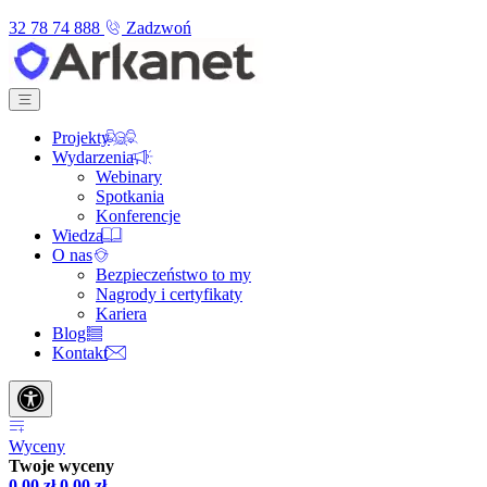
32 78 74 888
Zadzwoń
Projekty
Wydarzenia
Webinary
Spotkania
Konferencje
Wiedza
O nas
Bezpieczeństwo to my
Nagrody i certyfikaty
Kariera
Blog
Kontakt
Wyceny
Twoje wyceny
0,00
zł
0,00
zł