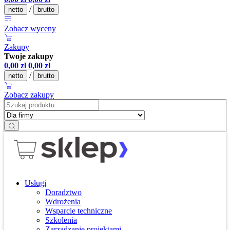
/
netto
brutto
Zobacz wyceny
Zakupy
Twoje zakupy
0,00
zł
0,00
zł
/
netto
brutto
Zobacz zakupy
Usługi
Doradztwo
Wdrożenia
Wsparcie techniczne
Szkolenia
Zarządzanie projektami