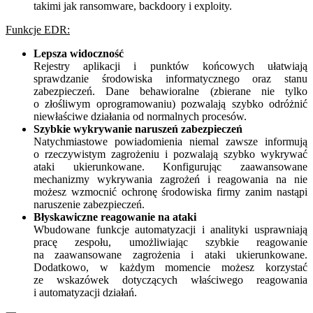
takimi jak ransomware, backdoory i exploity.
Funkcje EDR:
Lepsza widoczność
Rejestry aplikacji i punktów końcowych ułatwiają
sprawdzanie środowiska informatycznego oraz stanu
zabezpieczeń. Dane behawioralne (zbierane nie tylko
o złośliwym oprogramowaniu) pozwalają szybko odróżnić
niewłaściwe działania od normalnych procesów.
Szybkie wykrywanie naruszeń zabezpieczeń
Natychmiastowe powiadomienia niemal zawsze informują
o rzeczywistym zagrożeniu i pozwalają szybko wykrywać
ataki ukierunkowane. Konfigurując zaawansowane
mechanizmy wykrywania zagrożeń i reagowania na nie
możesz wzmocnić ochronę środowiska firmy zanim nastąpi
naruszenie zabezpieczeń.
Błyskawiczne reagowanie na ataki
Wbudowane funkcje automatyzacji i analityki usprawniają
pracę zespołu, umożliwiając szybkie reagowanie
na zaawansowane zagrożenia i ataki ukierunkowane.
Dodatkowo, w każdym momencie możesz korzystać
ze wskazówek dotyczących właściwego reagowania
i automatyzacji działań.