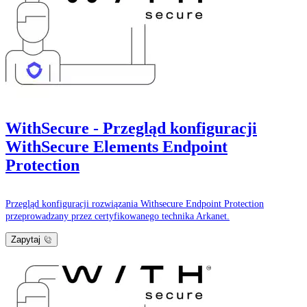
WithSecure - Przegląd konfiguracji
WithSecure Elements Endpoint
Protection
Przegląd konfiguracji rozwiązania Withsecure Endpoint Protection
przeprowadzany przez certyfikowanego technika Arkanet.
Zapytaj