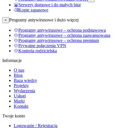
Serwery domowe i do małych biur
Kopie zapasowe
Programy antywirusowe i dużo więcej
<
Programy antywirusowe – ochrona podstawowa
Programy antywirusowe – ochrona zaawansowana
Programy antywirusowe – ochrona premium
Prywatne połączenia VPN
Kontrola rodzicielska
Informacje
O nas
Blog
Baza wiedzy
Projekty
Wydarzenia
Usługi
Marki
Kontakt
Twoje konto
Logowanie / Rejestracja