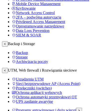
Mobile Device Management
Szyfrowanie
Network Access Control
2FA – podwójna autoryzacja
Privileged Access Management
Oprogramowanie narzędziowe
Data Loss Prevention
SIEM & SOAR
Backup i Storage
<
Backup
Storage
Archiwizacja poczty
UTM, Web firewall i Rozwiązania sieciowe
<
Urządzenia UTM
Sieci bezprzewodowe AP (Access Point)
Przełączniki (switches)
Ochrona aplikacji webowych
Ochrona automatyki przemysłowej OT
UPS zasilanie awaryjne
Programy antywirusowe i dużo więcej
>