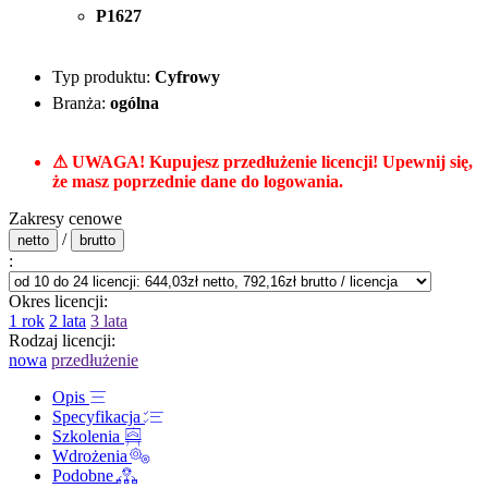
P1627
Typ produktu:
Cyfrowy
Branża:
ogólna
⚠ UWAGA! Kupujesz przedłużenie licencji! Upewnij się,
że masz poprzednie dane do logowania.
Zakresy cenowe
/
netto
brutto
:
Okres licencji:
1 rok
2 lata
3 lata
Rodzaj licencji:
nowa
przedłużenie
Opis
Specyfikacja
Szkolenia
Wdrożenia
Podobne