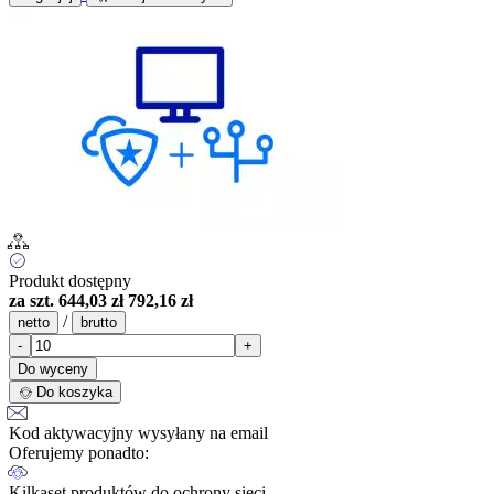
Produkt dostępny
za szt.
644,03 zł
792,16 zł
/
netto
brutto
-
+
Do wyceny
Do koszyka
Kod aktywacyjny wysyłany na email
Oferujemy ponadto:
Kilkaset produktów do ochrony sieci