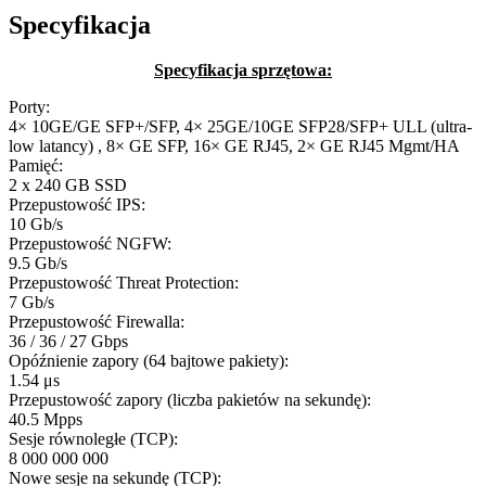
Specyfikacja
Specyfikacja sprzętowa:
Porty:
4× 10GE/GE SFP+/SFP, 4× 25GE/10GE SFP28/SFP+ ULL (ultra-
low latancy) , 8× GE SFP, 16× GE RJ45, 2× GE RJ45 Mgmt/HA
Pamięć:
2 x 240 GB SSD
Przepustowość IPS:
10 Gb/s
Przepustowość NGFW:
9.5 Gb/s
Przepustowość Threat Protection:
7 Gb/s
Przepustowość Firewalla:
36 / 36 / 27 Gbps
Opóźnienie zapory (64 bajtowe pakiety):
1.54 μs
Przepustowość zapory (liczba pakietów na sekundę):
40.5 Mpps
Sesje równoległe (TCP):
8 000 000 000
Nowe sesje na sekundę (TCP):