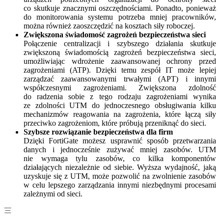
co skutkuje znacznymi oszczędnościami. Ponadto, ponieważ
do monitorowania systemu potrzeba mniej pracowników,
można również zaoszczędzić na kosztach siły roboczej.
Zwiększona świadomość zagrożeń bezpieczeństwa sieci
Połączenie centralizacji i szybszego działania skutkuje
zwiększoną świadomością zagrożeń bezpieczeństwa sieci,
umożliwiając wdrożenie zaawansowanej ochrony przed
zagrożeniami (ATP). Dzięki temu zespół IT może lepiej
zarządzać zaawansowanymi trwałymi (APT) i innymi
współczesnymi zagrożeniami. Zwiększona zdolność
do radzenia sobie z tego rodzaju zagrożeniami wynika
ze zdolności UTM do jednoczesnego obsługiwania kilku
mechanizmów reagowania na zagrożenia, które łączą siły
przeciwko zagrożeniom, które próbują przeniknąć do sieci.
Szybsze rozwiązanie bezpieczeństwa dla firm
Dzięki FortiGate możesz usprawnić sposób przetwarzania
danych i jednocześnie zużywać mniej zasobów. UTM
nie wymaga tylu zasobów, co kilka komponentów
działających niezależnie od siebie. Wyższa wydajność, jaką
uzyskuje się z UTM, może pozwolić na zwolnienie zasobów
w celu lepszego zarządzania innymi niezbędnymi procesami
zależnymi od sieci.