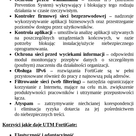
Prevention System) wykrywający i blokujący tego rodzaju
działania w czasie rzeczywistym.
Kontroler firmowej sieci bezprzewodowej –
nadzoruje
wykorzystywanie aplikacji biznesowych oraz przestrzeganie
poziomów dostępu przez użytkowników.
Kontrola aplikacji –
umożliwia analizę aplikacji używanych
na poszczególnych urządzeniach końcowych, w razie
potrzeby blokując instalację/użycie niebezpiecznego
oprogramowania.
Ochrona sieci przed wyciekami informacji –
odpowiedni
moduł monitorujący przepływ danych o szczególnym
(poufnym) znaczeniu dla działalności organizacji.
Obsługa IPv6 –
rozwiązania FortiGate są w pełni
przystosowane również do pracy z najnowszą pulą adresów.
Filtrowanie sieci (web filtering) –
narzędzia ograniczające
korzystanie z Internetu, mające na celu m.in. zwiększenie
produktywności pracowników i utrzymanie przepustowości
łącza.
Atyspam –
zatrzymywanie niechcianej korespondencji
i eliminacja ryzyka dotarcia za jej pośrednictwem
do niebezpiecznych treści.
Korzyści jakie daje UTM FortiGate:
Elastyczność i adaptacyjność