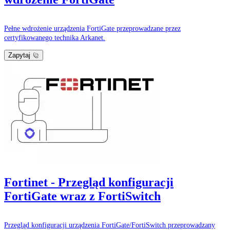
Pełne wdrożenie urządzenia FortiGate przeprowadzane przez
certyfikowanego technika Arkanet.
Zapytaj
Fortinet - Przegląd konfiguracji
FortiGate wraz z FortiSwitch
Przegląd konfiguracji urządzenia FortiGate/FortiSwitch przeprowadzany