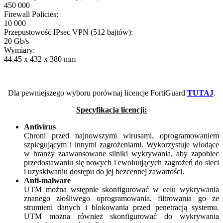
450 000
Firewall Policies:
10 000
Przepustowość IPsec VPN (512 bajtów):
20 Gb/s
Wymiary:
44.45 x 432 x 380 mm
Dla pewniejszego wyboru porównaj licencje FortiGuard
TUTAJ
.
Specyfikacja licencji:
Antivirus
Chroni przed najnowszymi wirusami, oprogramowaniem
szpiegującym i innymi zagrożeniami. Wykorzystuje wiodące
w branży zaawansowane silniki wykrywania, aby zapobiec
przedostawaniu się nowych i ewoluujących zagrożeń do sieci
i uzyskiwaniu dostępu do jej bezcennej zawartości.
Anti-malware
UTM można wstępnie skonfigurować w celu wykrywania
znanego złośliwego oprogramowania, filtrowania go ze
strumieni danych i blokowania przed penetracją systemu.
UTM można również skonfigurować do wykrywania