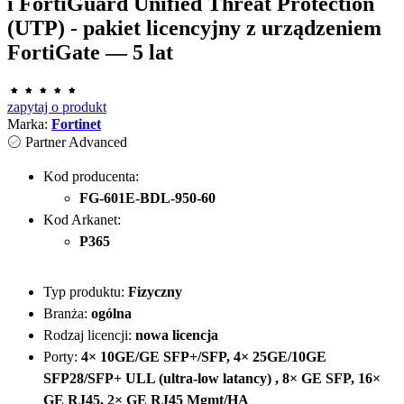
i FortiGuard Unified Threat Protection
(UTP) - pakiet licencyjny z urządzeniem
FortiGate — 5 lat
zapytaj o produkt
Marka:
Fortinet
Partner Advanced
Kod producenta:
FG-601E-BDL-950-60
Kod Arkanet:
P365
Typ produktu:
Fizyczny
Branża:
ogólna
Rodzaj licencji:
nowa licencja
Porty:
4× 10GE/GE SFP+/SFP, 4× 25GE/10GE
SFP28/SFP+ ULL (ultra-low latancy) , 8× GE SFP, 16×
GE RJ45, 2× GE RJ45 Mgmt/HA