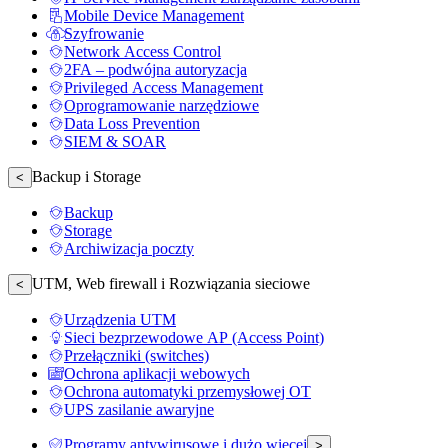
Mobile Device Management
Szyfrowanie
Network Access Control
2FA – podwójna autoryzacja
Privileged Access Management
Oprogramowanie narzędziowe
Data Loss Prevention
SIEM & SOAR
Backup i Storage
<
Backup
Storage
Archiwizacja poczty
UTM, Web firewall i Rozwiązania sieciowe
<
Urządzenia UTM
Sieci bezprzewodowe AP (Access Point)
Przełączniki (switches)
Ochrona aplikacji webowych
Ochrona automatyki przemysłowej OT
UPS zasilanie awaryjne
Programy antywirusowe i dużo więcej
>