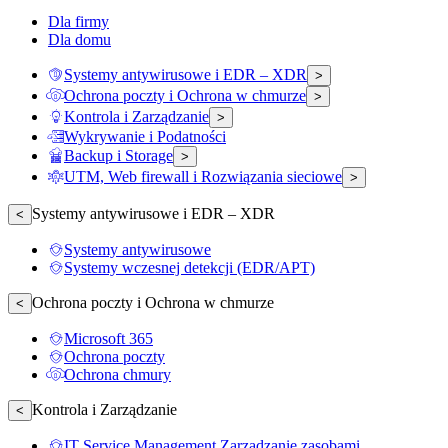
Dla firmy
Dla domu
Systemy antywirusowe i EDR – XDR
>
Ochrona poczty i Ochrona w chmurze
>
Kontrola i Zarządzanie
>
Wykrywanie i Podatności
Backup i Storage
>
UTM, Web firewall i Rozwiązania sieciowe
>
Systemy antywirusowe i EDR – XDR
<
Systemy antywirusowe
Systemy wczesnej detekcji (EDR/APT)
Ochrona poczty i Ochrona w chmurze
<
Microsoft 365
Ochrona poczty
Ochrona chmury
Kontrola i Zarządzanie
<
IT Service Management Zarządzanie zasobami