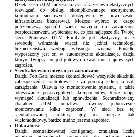
Dzięki sieci UTM możesz korzystać z zestawu elastycznych
rozwiązań do obsługi skomplikowanego asortymentu
konfiguracji sieciowych dostępnych w nowoczesnej
infrastrukturze biznesowej. Możesz wybrać to, czego
potrzebujesz, spośród wielu narzędzi do zarządzania
bezpieczeństwem, wybierając to, co jest najlepsze dla Twojej
sieci. Ponieważ UTM FortiGate jest elastyczny, masz
swobodę wdrażania więcej niż jednej technologii
bezpieczeństwa według własnego uznania. Ponadto
wyposażony jest on w automatyczne aktualizacje, dzięki
którym Twój system jest gotowy do zwalczania najnowszych
zagrożeń.
Scentralizowana integracja i zarządzanie
Dzięki FortiGate możesz skonsolidować wszystkie składniki
zabezpieczeń i kontrolować je za pomocą jednej konsoli
zarządzania. Ułatwia to monitorowanie systemu, a także
adresowanie poszczególnych komponentów, które mogą
wymagać aktualizacji lub sprawdzenia. Scentralizowany
charakter UTM umożliwia również jednoczesne
monitorowanie kilku zagrożeń. W sieci bez tej
scentralizowanej struktury, gdy ma miejsce atak
wielomodułowy, bardzo trudno jest mu zapobiec.
Opłacalność
Dzięki scentralizowanej konfiguracji zmniejsza liczbę
urządzeń potrzebnych organizacji do ochrony sieci