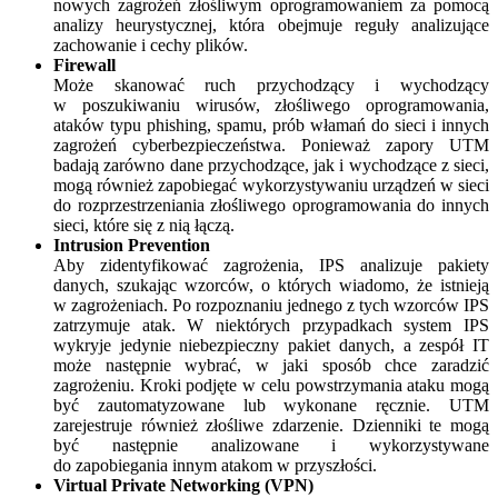
nowych zagrożeń złośliwym oprogramowaniem za pomocą
analizy heurystycznej, która obejmuje reguły analizujące
zachowanie i cechy plików.
Firewall
Może skanować ruch przychodzący i wychodzący
w poszukiwaniu wirusów, złośliwego oprogramowania,
ataków typu phishing, spamu, prób włamań do sieci i innych
zagrożeń cyberbezpieczeństwa. Ponieważ zapory UTM
badają zarówno dane przychodzące, jak i wychodzące z sieci,
mogą również zapobiegać wykorzystywaniu urządzeń w sieci
do rozprzestrzeniania złośliwego oprogramowania do innych
sieci, które się z nią łączą.
Intrusion Prevention
Aby zidentyfikować zagrożenia, IPS analizuje pakiety
danych, szukając wzorców, o których wiadomo, że istnieją
w zagrożeniach. Po rozpoznaniu jednego z tych wzorców IPS
zatrzymuje atak. W niektórych przypadkach system IPS
wykryje jedynie niebezpieczny pakiet danych, a zespół IT
może następnie wybrać, w jaki sposób chce zaradzić
zagrożeniu. Kroki podjęte w celu powstrzymania ataku mogą
być zautomatyzowane lub wykonane ręcznie. UTM
zarejestruje również złośliwe zdarzenie. Dzienniki te mogą
być następnie analizowane i wykorzystywane
do zapobiegania innym atakom w przyszłości.
Virtual Private Networking (VPN)