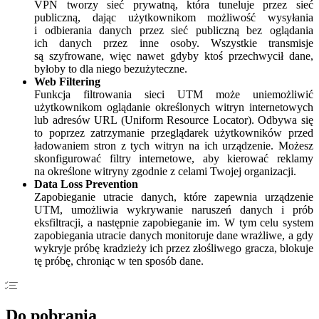
VPN tworzy sieć prywatną, która tuneluje przez sieć
publiczną, dając użytkownikom możliwość wysyłania
i odbierania danych przez sieć publiczną bez oglądania
ich danych przez inne osoby. Wszystkie transmisje
są szyfrowane, więc nawet gdyby ktoś przechwycił dane,
byłoby to dla niego bezużyteczne.
Web Filtering
Funkcja filtrowania sieci UTM może uniemożliwić
użytkownikom oglądanie określonych witryn internetowych
lub adresów URL (Uniform Resource Locator). Odbywa się
to poprzez zatrzymanie przeglądarek użytkowników przed
ładowaniem stron z tych witryn na ich urządzenie. Możesz
skonfigurować filtry internetowe, aby kierować reklamy
na określone witryny zgodnie z celami Twojej organizacji.
Data Loss Prevention
Zapobieganie utracie danych, które zapewnia urządzenie
UTM, umożliwia wykrywanie naruszeń danych i prób
eksfiltracji, a następnie zapobieganie im. W tym celu system
zapobiegania utracie danych monitoruje dane wrażliwe, a gdy
wykryje próbę kradzieży ich przez złośliwego gracza, blokuje
tę próbę, chroniąc w ten sposób dane.
Do pobrania