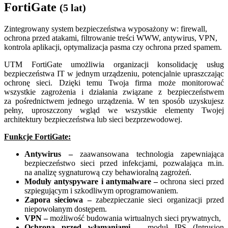
FortiGate
(5 lat)
Zintegrowany system bezpieczeństwa wyposażony w: firewall,
ochrona przed atakami, filtrowanie treści WWW, antywirus, VPN,
kontrola aplikacji, optymalizacja pasma czy ochrona przed spamem.
UTM FortiGate umożliwia organizacji konsolidację usług
bezpieczeństwa IT w jednym urządzeniu, potencjalnie upraszczając
ochronę sieci. Dzięki temu Twoja firma może monitorować
wszystkie zagrożenia i działania związane z bezpieczeństwem
za pośrednictwem jednego urządzenia. W ten sposób uzyskujesz
pełny, uproszczony wgląd we wszystkie elementy Twojej
architektury bezpieczeństwa lub sieci bezprzewodowej.
Funkcje FortiGate:
Antywirus –
zaawansowana technologia zapewniająca
bezpieczeństwo sieci przed infekcjami, pozwalająca m.in.
na analizę sygnaturową czy behawioralną zagrożeń.
Moduły antyspyware i antymalware –
ochrona sieci przed
szpiegującym i szkodliwym oprogramowaniem.
Zapora sieciowa –
zabezpieczanie sieci organizacji przed
niepowołanym dostępem.
VPN –
możliwość budowania wirtualnych sieci prywatnych,
Ochrona przed włamaniami –
moduł IPS (Intrusion