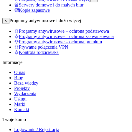
Serwery domowe i do małych biur
Kopie zapasowe
Programy antywirusowe i dużo więcej
<
Programy antywirusowe – ochrona podstawowa
Programy antywirusowe – ochrona zaawansowana
Programy antywirusowe – ochrona premium
Prywatne połączenia VPN
Kontrola rodzicielska
Informacje
O nas
Blog
Baza wiedzy
Projekty
Wydarzenia
Usługi
Marki
Kontakt
Twoje konto
Logowanie / Rejestracja