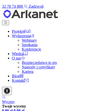
32 78 74 888
Zadzwoń
Projekty
Wydarzenia
Webinary
Spotkania
Konferencje
Wiedza
O nas
Bezpieczeństwo to my
Nagrody i certyfikaty
Kariera
Blog
Kontakt
Wyceny
Twoje wyceny
0,00
zł
0,00
zł