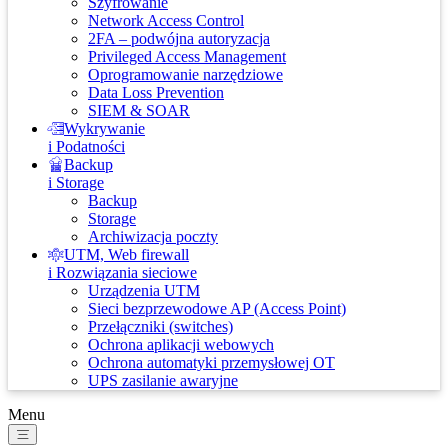
Szyfrowanie
Network Access Control
2FA – podwójna autoryzacja
Privileged Access Management
Oprogramowanie narzędziowe
Data Loss Prevention
SIEM & SOAR
Wykrywanie
i Podatności
Backup
i Storage
Backup
Storage
Archiwizacja poczty
UTM, Web firewall
i Rozwiązania sieciowe
Urządzenia UTM
Sieci bezprzewodowe AP (Access Point)
Przełączniki (switches)
Ochrona aplikacji webowych
Ochrona automatyki przemysłowej OT
UPS zasilanie awaryjne
Menu