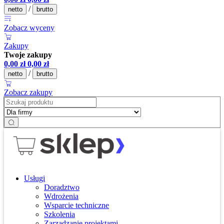
/
netto
brutto
Zobacz wyceny
Zakupy
Twoje zakupy
0,00
zł
0,00
zł
/
netto
brutto
Zobacz zakupy
Usługi
Doradztwo
Wdrożenia
Wsparcie techniczne
Szkolenia
Zarządzanie projektami