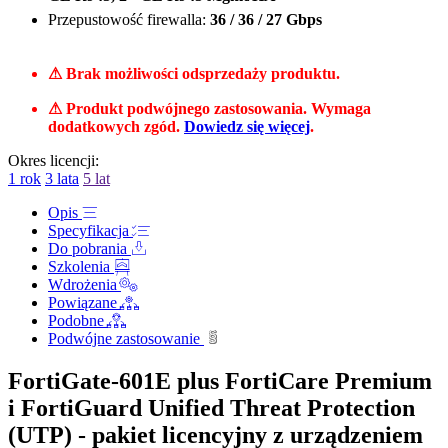
Przepustowość firewalla:
36 / 36 / 27 Gbps
⚠ Brak możliwości odsprzedaży produktu.
⚠ Produkt podwójnego zastosowania. Wymaga
dodatkowych zgód.
Dowiedz się więcej
.
Okres licencji:
1 rok
3 lata
5 lat
Opis
Specyfikacja
Do pobrania
Szkolenia
Wdrożenia
Powiązane
Podobne
Podwójne zastosowanie
FortiGate-601E plus FortiCare Premium
i FortiGuard Unified Threat Protection
(UTP) - pakiet licencyjny z urządzeniem