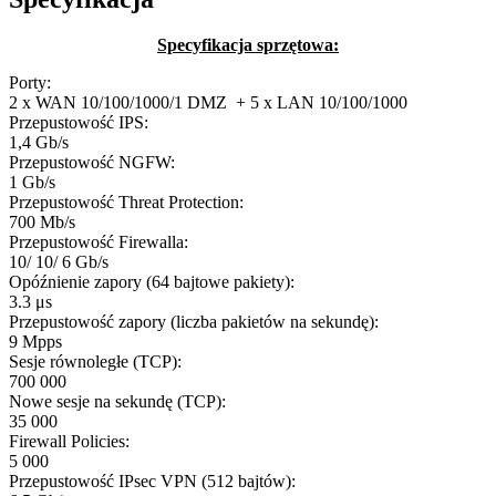
Specyfikacja sprzętowa:
Porty:
2 x WAN 10/100/1000/1 DMZ + 5 x LAN 10/100/1000
Przepustowość IPS:
1,4 Gb/s
Przepustowość NGFW:
1 Gb/s
Przepustowość Threat Protection:
700 Mb/s
Przepustowość Firewalla:
10/ 10/ 6 Gb/s
Opóźnienie zapory (64 bajtowe pakiety):
3.3 μs
Przepustowość zapory (liczba pakietów na sekundę):
9 Mpps
Sesje równoległe (TCP):
700 000
Nowe sesje na sekundę (TCP):
35 000
Firewall Policies:
5 000
Przepustowość IPsec VPN (512 bajtów):