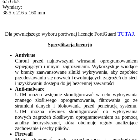
6.5 Gb/s
Wymiary:
38.5 x 216 x 160 mm
Dla pewniejszego wyboru porównaj licencje FortiGuard
TUTAJ
.
Specyfikacja licencji:
Antivirus
Chroni przed najnowszymi wirusami, oprogramowaniem
szpiegującym i innymi zagrożeniami. Wykorzystuje wiodące
w branży zaawansowane silniki wykrywania, aby zapobiec
przedostawaniu się nowych i ewoluujących zagrożeń do sieci
i uzyskiwaniu dostępu do jej bezcennej zawartości.
Anti-malware
UTM można wstępnie skonfigurować w celu wykrywania
znanego złośliwego oprogramowania, filtrowania go ze
strumieni danych i blokowania przed penetracją systemu.
UTM można również skonfigurować do wykrywania
nowych zagrożeń złośliwym oprogramowaniem za pomocą
analizy heurystycznej, która obejmuje reguły analizujące
zachowanie i cechy plików.
Firewall
Może skanować ruch przychodzący i wychodzący