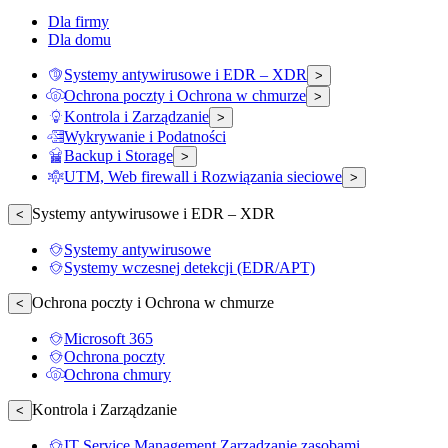
Dla firmy
Dla domu
Systemy antywirusowe i EDR – XDR
>
Ochrona poczty i Ochrona w chmurze
>
Kontrola i Zarządzanie
>
Wykrywanie i Podatności
Backup i Storage
>
UTM, Web firewall i Rozwiązania sieciowe
>
Systemy antywirusowe i EDR – XDR
<
Systemy antywirusowe
Systemy wczesnej detekcji (EDR/APT)
Ochrona poczty i Ochrona w chmurze
<
Microsoft 365
Ochrona poczty
Ochrona chmury
Kontrola i Zarządzanie
<
IT Service Management Zarządzanie zasobami