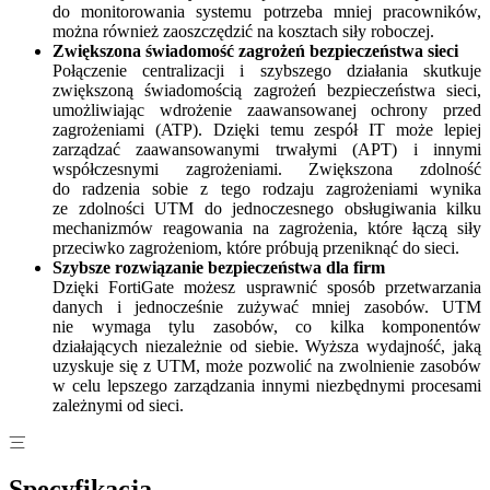
do monitorowania systemu potrzeba mniej pracowników,
można również zaoszczędzić na kosztach siły roboczej.
Zwiększona świadomość zagrożeń bezpieczeństwa sieci
Połączenie centralizacji i szybszego działania skutkuje
zwiększoną świadomością zagrożeń bezpieczeństwa sieci,
umożliwiając wdrożenie zaawansowanej ochrony przed
zagrożeniami (ATP). Dzięki temu zespół IT może lepiej
zarządzać zaawansowanymi trwałymi (APT) i innymi
współczesnymi zagrożeniami. Zwiększona zdolność
do radzenia sobie z tego rodzaju zagrożeniami wynika
ze zdolności UTM do jednoczesnego obsługiwania kilku
mechanizmów reagowania na zagrożenia, które łączą siły
przeciwko zagrożeniom, które próbują przeniknąć do sieci.
Szybsze rozwiązanie bezpieczeństwa dla firm
Dzięki FortiGate możesz usprawnić sposób przetwarzania
danych i jednocześnie zużywać mniej zasobów. UTM
nie wymaga tylu zasobów, co kilka komponentów
działających niezależnie od siebie. Wyższa wydajność, jaką
uzyskuje się z UTM, może pozwolić na zwolnienie zasobów
w celu lepszego zarządzania innymi niezbędnymi procesami
zależnymi od sieci.
Specyfikacja