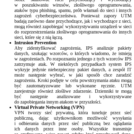
w poszukiwaniu wirusów, złośliwego oprogramowania,
ataków typu phishing, spamu, prób włamań do sieci i innych
zagrożeń cyberbezpieczeństwa. Ponieważ zapory UTM
badają zarówno dane przychodzące, jak i wychodzące z sieci,
mogą również zapobiegać wykorzystywaniu urządzeń w sieci
do rozprzestrzeniania złośliwego oprogramowania do innych
sieci, które się z nią łączą.
Intrusion Prevention
Aby zidentyfikować zagrożenia, IPS analizuje pakiety
danych, szukając wzorców, o których wiadomo, że istnieją
w zagrożeniach. Po rozpoznaniu jednego z tych wzorców IPS
zatrzymuje atak. W niektórych przypadkach system IPS
wykryje jedynie niebezpieczny pakiet danych, a zespół IT
może następnie wybrać, w jaki sposób chce zaradzić
zagrożeniu. Kroki podjęte w celu powstrzymania ataku mogą
być zautomatyzowane lub wykonane ręcznie. UTM
zarejestruje również złośliwe zdarzenie. Dzienniki te mogą
być następnie analizowane i wykorzystywane
do zapobiegania innym atakom w przyszłości.
Virtual Private Networking (VPN)
VPN tworzy sieć prywatną, która tuneluje przez sieć
publiczną, dając użytkownikom możliwość wysyłania
i odbierania danych przez sieć publiczną bez oglądania
ich danych przez inne osoby. Wszystkie transmisje