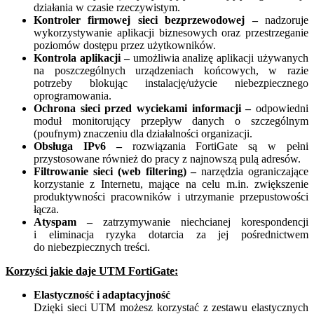
działania w czasie rzeczywistym.
Kontroler firmowej sieci bezprzewodowej –
nadzoruje
wykorzystywanie aplikacji biznesowych oraz przestrzeganie
poziomów dostępu przez użytkowników.
Kontrola aplikacji –
umożliwia analizę aplikacji używanych
na poszczególnych urządzeniach końcowych, w razie
potrzeby blokując instalację/użycie niebezpiecznego
oprogramowania.
Ochrona sieci przed wyciekami informacji –
odpowiedni
moduł monitorujący przepływ danych o szczególnym
(poufnym) znaczeniu dla działalności organizacji.
Obsługa IPv6 –
rozwiązania FortiGate są w pełni
przystosowane również do pracy z najnowszą pulą adresów.
Filtrowanie sieci (web filtering) –
narzędzia ograniczające
korzystanie z Internetu, mające na celu m.in. zwiększenie
produktywności pracowników i utrzymanie przepustowości
łącza.
Atyspam –
zatrzymywanie niechcianej korespondencji
i eliminacja ryzyka dotarcia za jej pośrednictwem
do niebezpiecznych treści.
Korzyści jakie daje UTM FortiGate:
Elastyczność i adaptacyjność
Dzięki sieci UTM możesz korzystać z zestawu elastycznych