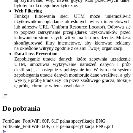
są szyfrowane, więc nawet gdyby ktoś przechwycił dane,
byłoby to dla niego bezużyteczne.
Web Filtering
Funkcja filtrowania sieci UTM może uniemożliwić
użytkownikom oglądanie określonych witryn internetowych
lub adresów URL (Uniform Resource Locator). Odbywa się
to poprzez zatrzymanie przeglądarek użytkowników przed
ładowaniem stron z tych witryn na ich urządzenie. Możesz
skonfigurować filtry internetowe, aby kierować reklamy
na określone witryny zgodnie z celami Twojej organizacji.
Data Loss Prevention
Zapobieganie utracie danych, które zapewnia urządzenie
UTM, umożliwia wykrywanie naruszeń danych i prób
eksfiltracji, a następnie zapobieganie im. W tym celu system
zapobiegania utracie danych monitoruje dane wrażliwe, a gdy
wykryje próbę kradzieży ich przez złośliwego gracza, blokuje
tę próbę, chroniąc w ten sposób dane.
Do pobrania
FortiGate_FortiWiFi 60F, 61F pełna specyfikacja ENG
FortiGate_FortiWiFi 60F, 61F pełna specyfikacja ENG.pdf