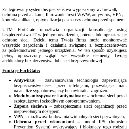
Zintegrowany system bezpieczeństwa wyposażony w: firewall,
ochrona przed atakami, filtrowanie treści WWW, antywirus, VPN,
kontrola aplikacji, optymalizacja pasma czy ochrona przed spamem.
UTM FortiGate umożliwia organizacji konsolidację usług
bezpieczeństwa IT w jednym urządzeniu, potencjalnie upraszczając
ochronę sieci. Dzięki temu Twoja firma może monitorować
wszystkie zagrożenia i działania związane z bezpieczeństwem
za pośrednictwem jednego urządzenia. W ten sposób uzyskujesz
pełny, uproszczony wgląd we wszystkie elementy Twojej
architektury bezpieczeństwa lub sieci bezprzewodowej.
Funkcje FortiGate:
Antywirus –
zaawansowana technologia zapewniająca
bezpieczeństwo sieci przed infekcjami, pozwalająca m.in.
na analizę sygnaturową czy behawioralną zagrożeń.
Moduły antyspyware i antymalware –
ochrona sieci przed
szpiegującym i szkodliwym oprogramowaniem.
Zapora sieciowa –
zabezpieczanie sieci organizacji przed
niepowołanym dostępem.
VPN –
możliwość budowania wirtualnych sieci prywatnych,
Ochrona przed włamaniami –
moduł IPS (Intrusion
Prevention System) wykrywający i blokujący tego rodzaju