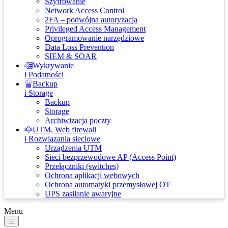
Szyfrowanie
Network Access Control
2FA – podwójna autoryzacja
Privileged Access Management
Oprogramowanie narzędziowe
Data Loss Prevention
SIEM & SOAR
Wykrywanie
i Podatności
Backup
i Storage
Backup
Storage
Archiwizacja poczty
UTM, Web firewall
i Rozwiązania sieciowe
Urządzenia UTM
Sieci bezprzewodowe AP (Access Point)
Przełączniki (switches)
Ochrona aplikacji webowych
Ochrona automatyki przemysłowej OT
UPS zasilanie awaryjne
Menu