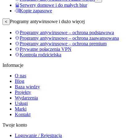
Serwery domowe i do małych biur
Kopie zapasowe
Programy antywirusowe i dużo więcej
<
Programy antywirusowe – ochrona podstawowa
Programy antywirusowe – ochrona zaawansowana
Programy antywirusowe – ochrona premium
Prywatne połączenia VPN
Kontrola rodzicielska
Informacje
O nas
Blog
Baza wiedzy
Projekty
Wydarzenia
Usługi
Marki
Kontakt
Twoje konto
Logowanie / Rejestracja