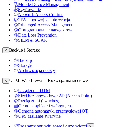
Mobile Device Management
Szyfrowanie
Network Access Control
2FA – podwójna autoryzacja
Privileged Access Management
Oprogramowanie narzędziowe
Data Loss Prevention
SIEM & SOAR
Backup i Storage
<
Backup
Storage
Archiwizacja poczty
UTM, Web firewall i Rozwiązania sieciowe
<
Urządzenia UTM
Sieci bezprzewodowe AP (Access Point)
Przełączniki (switches)
Ochrona aplikacji webowych
Ochrona automatyki przemysłowej OT
UPS zasilanie awaryjne
Programy antywirusowe i dużo więcej
>