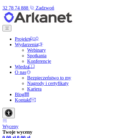
32 78 74 888
Zadzwoń
Projekty
Wydarzenia
Webinary
Spotkania
Konferencje
Wiedza
O nas
Bezpieczeństwo to my
Nagrody i certyfikaty
Kariera
Blog
Kontakt
Wyceny
Twoje wyceny
0,00
zł
0,00
zł