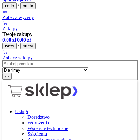
/
netto
brutto
Zobacz wyceny
Zakupy
Twoje zakupy
0,00
zł
0,00
zł
/
netto
brutto
Zobacz zakupy
Usługi
Doradztwo
Wdrożenia
Wsparcie techniczne
Szkolenia
Zarządzanie projektami