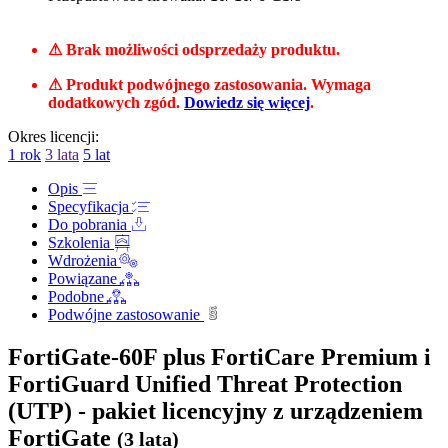
⚠ Brak możliwości odsprzedaży produktu.
⚠ Produkt podwójnego zastosowania. Wymaga
dodatkowych zgód.
Dowiedz się więcej
.
Okres licencji:
1 rok
3 lata
5 lat
Opis
Specyfikacja
Do pobrania
Szkolenia
Wdrożenia
Powiązane
Podobne
Podwójne zastosowanie
FortiGate-60F plus FortiCare Premium i
FortiGuard Unified Threat Protection
(UTP) - pakiet licencyjny z urządzeniem
FortiGate
(3 lata)