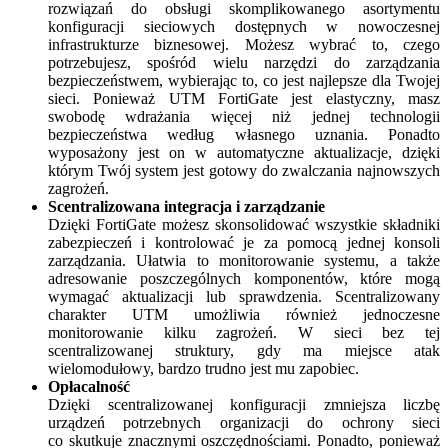
rozwiązań do obsługi skomplikowanego asortymentu
konfiguracji sieciowych dostępnych w nowoczesnej
infrastrukturze biznesowej. Możesz wybrać to, czego
potrzebujesz, spośród wielu narzędzi do zarządzania
bezpieczeństwem, wybierając to, co jest najlepsze dla Twojej
sieci. Ponieważ UTM FortiGate jest elastyczny, masz
swobodę wdrażania więcej niż jednej technologii
bezpieczeństwa według własnego uznania. Ponadto
wyposażony jest on w automatyczne aktualizacje, dzięki
którym Twój system jest gotowy do zwalczania najnowszych
zagrożeń.
Scentralizowana integracja i zarządzanie
Dzięki FortiGate możesz skonsolidować wszystkie składniki
zabezpieczeń i kontrolować je za pomocą jednej konsoli
zarządzania. Ułatwia to monitorowanie systemu, a także
adresowanie poszczególnych komponentów, które mogą
wymagać aktualizacji lub sprawdzenia. Scentralizowany
charakter UTM umożliwia również jednoczesne
monitorowanie kilku zagrożeń. W sieci bez tej
scentralizowanej struktury, gdy ma miejsce atak
wielomodułowy, bardzo trudno jest mu zapobiec.
Opłacalność
Dzięki scentralizowanej konfiguracji zmniejsza liczbę
urządzeń potrzebnych organizacji do ochrony sieci
co skutkuje znacznymi oszczędnościami. Ponadto, ponieważ