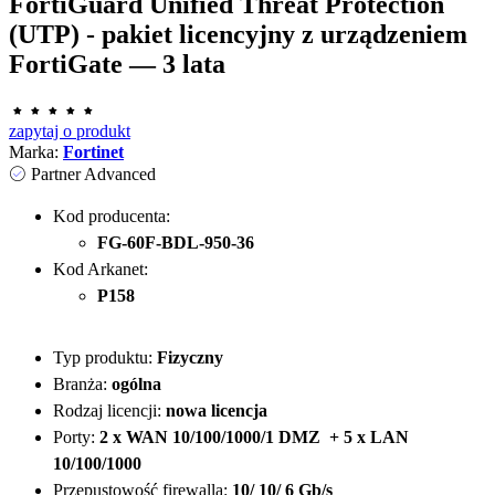
FortiGuard Unified Threat Protection
(UTP) - pakiet licencyjny z urządzeniem
FortiGate — 3 lata
zapytaj o produkt
Marka:
Fortinet
Partner Advanced
Kod producenta:
FG-60F-BDL-950-36
Kod Arkanet:
P158
Typ produktu:
Fizyczny
Branża:
ogólna
Rodzaj licencji:
nowa licencja
Porty:
2 x WAN 10/100/1000/1 DMZ + 5 x LAN
10/100/1000
Przepustowość firewalla:
10/ 10/ 6 Gb/s