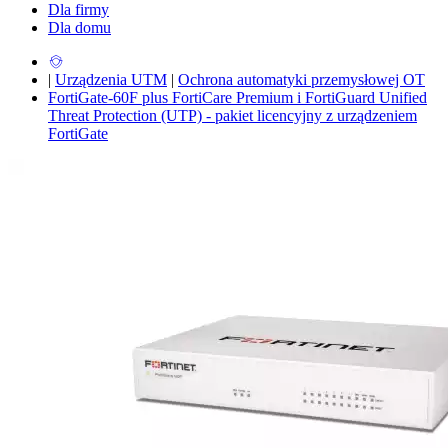
Dla firmy
Dla domu
|
Urządzenia UTM
|
Ochrona automatyki przemysłowej OT
FortiGate-60F plus FortiCare Premium i FortiGuard Unified
Threat Protection (UTP) - pakiet licencyjny z urządzeniem
FortiGate