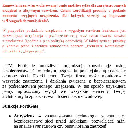
Zamówienie serwisu w oferowanej cenie możliwe tylko dla zarejestrowanych
urządzeń z aktywnym serwisem. Celem weryfikacji prosimy o podanie
numerów seryjnych urządzenia, dla których serwisy są kupowane
w ‘Uwagach do zamówienia’.
W przypadku posiadania urządzenia z wygasłym serwisem konieczna jest
wcześniejsza weryfikacja i przeliczenie ceny oraz czasu trwania serwisu
u producenta (zgodnie z jego polityką odnowień). W takiej sytuacji prosimy
o kontakt przed złożeniem zamówienia poprzez „Formularz Kontaktowy”
lub zakładkę „Negocjacje”.
______________________________________________________________
UTM FortiGate umożliwia organizacji konsolidację usług
bezpieczeństwa IT w jednym urządzeniu, potencjalnie upraszczając
ochronę sieci. Dzięki temu Twoja firma może monitorować
wszystkie zagrożenia i działania związane z bezpieczeństwem
za pośrednictwem jednego urządzenia. W ten sposób uzyskujesz
pełny, uproszczony wgląd we wszystkie elementy Twojej
architektury bezpieczeństwa lub sieci bezprzewodowej.
Funkcje FortiGate:
Antywirus –
zaawansowana technologia zapewniająca
bezpieczeństwo sieci przed infekcjami, pozwalająca m.in.
na analizę sygnaturową czy behawioralną zagrożeń.