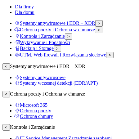
Dla firmy
Dla domu
Systemy antywirusowe i EDR – XDR
>
Ochrona poczty i Ochrona w chmurze
>
Kontrola i Zarządzanie
>
Wykrywanie i Podatności
Backup i Storage
>
UTM, Web firewall i Rozwiązania sieciowe
>
Systemy antywirusowe i EDR – XDR
<
Systemy antywirusowe
Systemy wczesnej detekcji (EDR/APT)
Ochrona poczty i Ochrona w chmurze
<
Microsoft 365
Ochrona poczty
Ochrona chmury
Kontrola i Zarządzanie
<
IT Service Management Zarządzanie zasobami