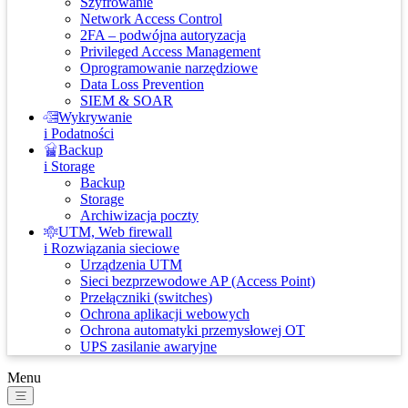
Szyfrowanie
Network Access Control
2FA – podwójna autoryzacja
Privileged Access Management
Oprogramowanie narzędziowe
Data Loss Prevention
SIEM & SOAR
Wykrywanie
i Podatności
Backup
i Storage
Backup
Storage
Archiwizacja poczty
UTM, Web firewall
i Rozwiązania sieciowe
Urządzenia UTM
Sieci bezprzewodowe AP (Access Point)
Przełączniki (switches)
Ochrona aplikacji webowych
Ochrona automatyki przemysłowej OT
UPS zasilanie awaryjne
Menu