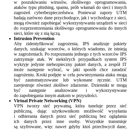
w poszukiwaniu wirusów, złośliwego oprogramowania,
ataków typu phishing, spamu, prób włamań do sieci i innych
zagrożeń cyberbezpieczeństwa. Ponieważ zapory UTM
badają zarówno dane przychodzące, jak i wychodzące z sieci,
mogą również zapobiegać wykorzystywaniu urządzeń w sieci
do rozprzestrzeniania złośliwego oprogramowania do innych
sieci, które się z nią łączą.
Intrusion Prevention
Aby zidentyfikować zagrożenia, IPS analizuje pakiety
danych, szukając wzorców, o których wiadomo, że istnieją
w zagrożeniach. Po rozpoznaniu jednego z tych wzorców IPS
zatrzymuje atak. W niektórych przypadkach system IPS
wykryje jedynie niebezpieczny pakiet danych, a zespół IT
może następnie wybrać, w jaki sposób chce zaradzić
zagrożeniu. Kroki podjęte w celu powstrzymania ataku mogą
być zautomatyzowane lub wykonane ręcznie. UTM
zarejestruje również złośliwe zdarzenie. Dzienniki te mogą
być następnie analizowane i wykorzystywane
do zapobiegania innym atakom w przyszłości.
Virtual Private Networking (VPN)
VPN tworzy sieć prywatną, która tuneluje przez sieć
publiczną, dając użytkownikom możliwość wysyłania
i odbierania danych przez sieć publiczną bez oglądania
ich danych przez inne osoby. Wszystkie transmisje
są szyfrowane, więc nawet gdyby ktoś przechwycił dane,