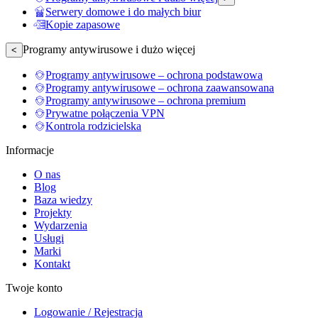
Serwery domowe i do małych biur
Kopie zapasowe
Programy antywirusowe i dużo więcej
<
Programy antywirusowe – ochrona podstawowa
Programy antywirusowe – ochrona zaawansowana
Programy antywirusowe – ochrona premium
Prywatne połączenia VPN
Kontrola rodzicielska
Informacje
O nas
Blog
Baza wiedzy
Projekty
Wydarzenia
Usługi
Marki
Kontakt
Twoje konto
Logowanie / Rejestracja