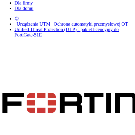
Dla firmy
Dla domu
|
Urządzenia UTM
|
Ochrona automatyki przemysłowej OT
Unified Threat Protection (UTP) - pakiet licencyjny do
FortiGate-51E