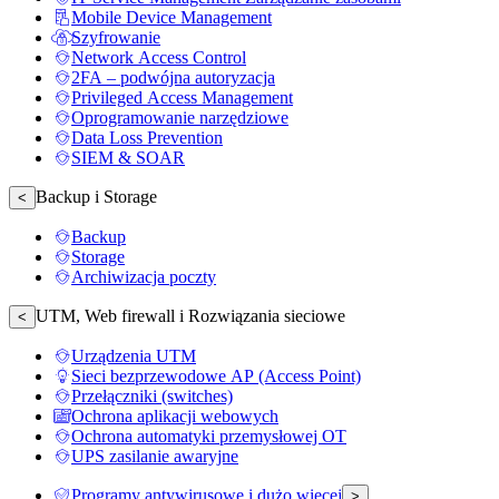
Mobile Device Management
Szyfrowanie
Network Access Control
2FA – podwójna autoryzacja
Privileged Access Management
Oprogramowanie narzędziowe
Data Loss Prevention
SIEM & SOAR
Backup i Storage
<
Backup
Storage
Archiwizacja poczty
UTM, Web firewall i Rozwiązania sieciowe
<
Urządzenia UTM
Sieci bezprzewodowe AP (Access Point)
Przełączniki (switches)
Ochrona aplikacji webowych
Ochrona automatyki przemysłowej OT
UPS zasilanie awaryjne
Programy antywirusowe i dużo więcej
>