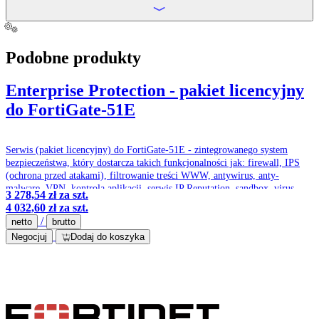
Podobne produkty
Enterprise Protection - pakiet licencyjny
do FortiGate-51E
Serwis (pakiet licencyjny) do FortiGate-51E - zintegrowanego system
bezpieczeństwa, który dostarcza takich funkcjonalności jak: firewall, IPS
(ochrona przed atakami), filtrowanie treści WWW, antywirus, anty-
malware, VPN, kontrola aplikacji, serwis IP Reputation, sandbox, virus
3 278,54 zł
za szt.
outbrake protection service, optymalizacja pasma czy ochrona przed
4 032,60 zł
za szt.
spamem.
/
netto
brutto
Negocjuj
Dodaj do koszyka