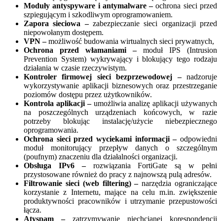
Moduły antyspyware i antymalware –
ochrona sieci przed
szpiegującym i szkodliwym oprogramowaniem.
Zapora sieciowa –
zabezpieczanie sieci organizacji przed
niepowołanym dostępem.
VPN –
możliwość budowania wirtualnych sieci prywatnych,
Ochrona przed włamaniami –
moduł IPS (Intrusion
Prevention System) wykrywający i blokujący tego rodzaju
działania w czasie rzeczywistym.
Kontroler firmowej sieci bezprzewodowej –
nadzoruje
wykorzystywanie aplikacji biznesowych oraz przestrzeganie
poziomów dostępu przez użytkowników.
Kontrola aplikacji –
umożliwia analizę aplikacji używanych
na poszczególnych urządzeniach końcowych, w razie
potrzeby blokując instalację/użycie niebezpiecznego
oprogramowania.
Ochrona sieci przed wyciekami informacji –
odpowiedni
moduł monitorujący przepływ danych o szczególnym
(poufnym) znaczeniu dla działalności organizacji.
Obsługa IPv6 –
rozwiązania FortiGate są w pełni
przystosowane również do pracy z najnowszą pulą adresów.
Filtrowanie sieci (web filtering) –
narzędzia ograniczające
korzystanie z Internetu, mające na celu m.in. zwiększenie
produktywności pracowników i utrzymanie przepustowości
łącza.
Atyspam –
zatrzymywanie niechcianej korespondencji