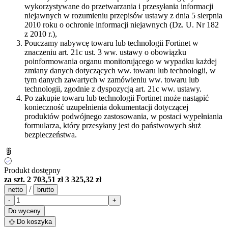
wykorzystywane do przetwarzania i przesyłania informacji
niejawnych w rozumieniu przepisów ustawy z dnia 5 sierpnia
2010 roku o ochronie informacji niejawnych (Dz. U. Nr 182
z 2010 r.),
Pouczamy nabywcę towaru lub technologii Fortinet w
znaczeniu art. 21c ust. 3 ww. ustawy o obowiązku
poinformowania organu monitorującego w wypadku każdej
zmiany danych dotyczących ww. towaru lub technologii, w
tym danych zawartych w zamówieniu ww. towaru lub
technologii, zgodnie z dyspozycją art. 21c ww. ustawy.
Po zakupie towaru lub technologii Fortinet może nastąpić
konieczność uzupełnienia dokumentacji dotyczącej
produktów podwójnego zastosowania, w postaci wypełniania
formularza, który przesyłany jest do państwowych służ
bezpieczeństwa.
Produkt dostępny
za szt.
2 703,51 zł
3 325,32 zł
/
netto
brutto
-
+
Do wyceny
Do koszyka