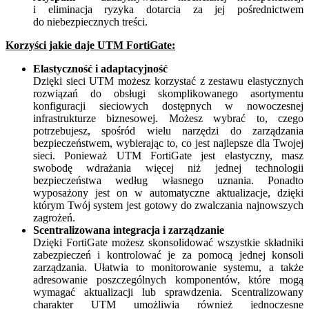
i eliminacja ryzyka dotarcia za jej pośrednictwem
do niebezpiecznych treści.
Korzyści jakie daje UTM FortiGate:
Elastyczność i adaptacyjność
Dzięki sieci UTM możesz korzystać z zestawu elastycznych
rozwiązań do obsługi skomplikowanego asortymentu
konfiguracji sieciowych dostępnych w nowoczesnej
infrastrukturze biznesowej. Możesz wybrać to, czego
potrzebujesz, spośród wielu narzędzi do zarządzania
bezpieczeństwem, wybierając to, co jest najlepsze dla Twojej
sieci. Ponieważ UTM FortiGate jest elastyczny, masz
swobodę wdrażania więcej niż jednej technologii
bezpieczeństwa według własnego uznania. Ponadto
wyposażony jest on w automatyczne aktualizacje, dzięki
którym Twój system jest gotowy do zwalczania najnowszych
zagrożeń.
Scentralizowana integracja i zarządzanie
Dzięki FortiGate możesz skonsolidować wszystkie składniki
zabezpieczeń i kontrolować je za pomocą jednej konsoli
zarządzania. Ułatwia to monitorowanie systemu, a także
adresowanie poszczególnych komponentów, które mogą
wymagać aktualizacji lub sprawdzenia. Scentralizowany
charakter UTM umożliwia również jednoczesne