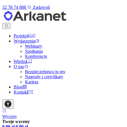
32 78 74 888
Zadzwoń
Projekty
Wydarzenia
Webinary
Spotkania
Konferencje
Wiedza
O nas
Bezpieczeństwo to my
Nagrody i certyfikaty
Kariera
Blog
Kontakt
Wyceny
Twoje wyceny
0,00
zł
0,00
zł