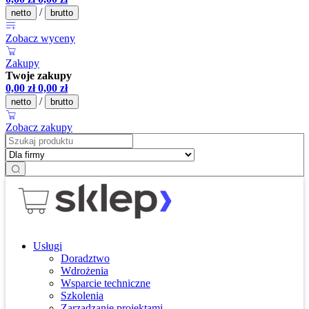
/
netto
brutto
Zobacz wyceny
Zakupy
Twoje zakupy
0,00
zł
0,00
zł
/
netto
brutto
Zobacz zakupy
Usługi
Doradztwo
Wdrożenia
Wsparcie techniczne
Szkolenia
Zarządzanie projektami