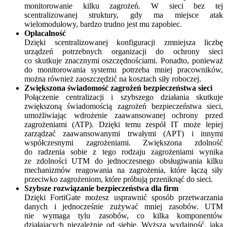
monitorowanie kilku zagrożeń. W sieci bez tej
scentralizowanej struktury, gdy ma miejsce atak
wielomodułowy, bardzo trudno jest mu zapobiec.
Opłacalność
Dzięki scentralizowanej konfiguracji zmniejsza liczbę
urządzeń potrzebnych organizacji do ochrony sieci
co skutkuje znacznymi oszczędnościami. Ponadto, ponieważ
do monitorowania systemu potrzeba mniej pracowników,
można również zaoszczędzić na kosztach siły roboczej.
Zwiększona świadomość zagrożeń bezpieczeństwa sieci
Połączenie centralizacji i szybszego działania skutkuje
zwiększoną świadomością zagrożeń bezpieczeństwa sieci,
umożliwiając wdrożenie zaawansowanej ochrony przed
zagrożeniami (ATP). Dzięki temu zespół IT może lepiej
zarządzać zaawansowanymi trwałymi (APT) i innymi
współczesnymi zagrożeniami. Zwiększona zdolność
do radzenia sobie z tego rodzaju zagrożeniami wynika
ze zdolności UTM do jednoczesnego obsługiwania kilku
mechanizmów reagowania na zagrożenia, które łączą siły
przeciwko zagrożeniom, które próbują przeniknąć do sieci.
Szybsze rozwiązanie bezpieczeństwa dla firm
Dzięki FortiGate możesz usprawnić sposób przetwarzania
danych i jednocześnie zużywać mniej zasobów. UTM
nie wymaga tylu zasobów, co kilka komponentów
działających niezależnie od siebie. Wyższa wydajność, jaką