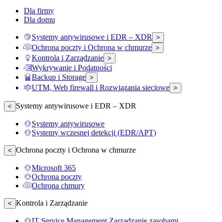
Dla firmy
Dla domu
Systemy antywirusowe i EDR – XDR
>
Ochrona poczty i Ochrona w chmurze
>
Kontrola i Zarządzanie
>
Wykrywanie i Podatności
Backup i Storage
>
UTM, Web firewall i Rozwiązania sieciowe
>
Systemy antywirusowe i EDR – XDR
<
Systemy antywirusowe
Systemy wczesnej detekcji (EDR/APT)
Ochrona poczty i Ochrona w chmurze
<
Microsoft 365
Ochrona poczty
Ochrona chmury
Kontrola i Zarządzanie
<
IT Service Management Zarządzanie zasobami