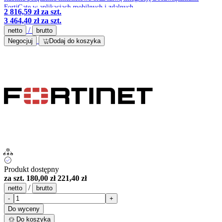
FortiGate w aplikacjach mobilnych i zdalnych.
2 816,59 zł
za szt.
3 464,40 zł
za szt.
/
netto
brutto
Negocjuj
Dodaj do koszyka
Produkt dostępny
za szt.
180,00 zł
221,40 zł
/
netto
brutto
-
+
Do wyceny
Do koszyka