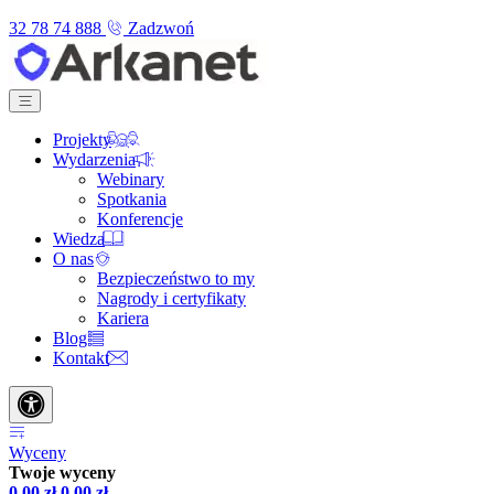
32 78 74 888
Zadzwoń
Projekty
Wydarzenia
Webinary
Spotkania
Konferencje
Wiedza
O nas
Bezpieczeństwo to my
Nagrody i certyfikaty
Kariera
Blog
Kontakt
Wyceny
Twoje wyceny
0,00
zł
0,00
zł