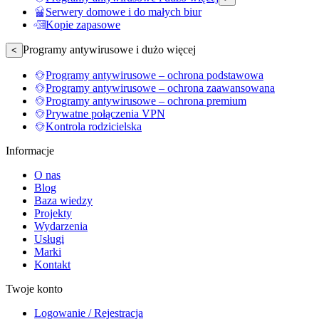
Serwery domowe i do małych biur
Kopie zapasowe
Programy antywirusowe i dużo więcej
<
Programy antywirusowe – ochrona podstawowa
Programy antywirusowe – ochrona zaawansowana
Programy antywirusowe – ochrona premium
Prywatne połączenia VPN
Kontrola rodzicielska
Informacje
O nas
Blog
Baza wiedzy
Projekty
Wydarzenia
Usługi
Marki
Kontakt
Twoje konto
Logowanie / Rejestracja