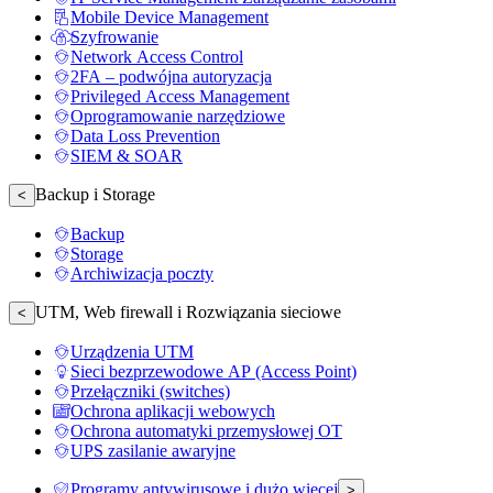
Mobile Device Management
Szyfrowanie
Network Access Control
2FA – podwójna autoryzacja
Privileged Access Management
Oprogramowanie narzędziowe
Data Loss Prevention
SIEM & SOAR
Backup i Storage
<
Backup
Storage
Archiwizacja poczty
UTM, Web firewall i Rozwiązania sieciowe
<
Urządzenia UTM
Sieci bezprzewodowe AP (Access Point)
Przełączniki (switches)
Ochrona aplikacji webowych
Ochrona automatyki przemysłowej OT
UPS zasilanie awaryjne
Programy antywirusowe i dużo więcej
>