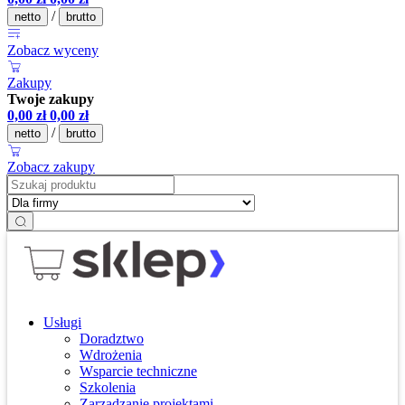
/
netto
brutto
Zobacz wyceny
Zakupy
Twoje zakupy
0,00
zł
0,00
zł
/
netto
brutto
Zobacz zakupy
Usługi
Doradztwo
Wdrożenia
Wsparcie techniczne
Szkolenia
Zarządzanie projektami