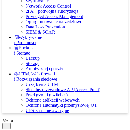
Szyfrowanie
Network Access Control
2FA – podwójna autoryzacja
Privileged Access Management
Oprogramowanie narzędziowe
Data Loss Prevention
SIEM & SOAR
Wykrywanie
i Podatności
Backup
i Storage
Backup
Storage
Archiwizacja poczty
UTM, Web firewall
i Rozwiązania sieciowe
Urządzenia UTM
Sieci bezprzewodowe AP (Access Point)
Przełączniki (switches)
Ochrona aplikacji webowych
Ochrona automatyki przemysłowej OT
UPS zasilanie awaryjne
Menu