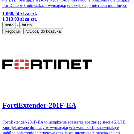
4G LTE, oferujące wysoką wydajność i niezawodne połączenia dla urządzeń
FortiGate w środowiskach wymagających szybkiego internetu mobilnego.
1 068,24 zł
za szt.
1 313,93 zł
za szt.
/
netto
brutto
Negocjuj
Dodaj do koszyka
FortiExtender-201F-EA
FortiExtender-201F-EA to urządzenie rozszerzające zasięg sieci 4G/LTE,
zaprojektowane do pracy w wymagających warunkach, zapewniające
stabilne połączenie internetowe oraz łatwą integrację z rozwiązaniami