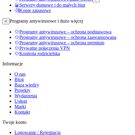
Serwery domowe i do małych biur
Kopie zapasowe
Programy antywirusowe i dużo więcej
<
Programy antywirusowe – ochrona podstawowa
Programy antywirusowe – ochrona zaawansowana
Programy antywirusowe – ochrona premium
Prywatne połączenia VPN
Kontrola rodzicielska
Informacje
O nas
Blog
Baza wiedzy
Projekty
Wydarzenia
Usługi
Marki
Kontakt
Twoje konto
Logowanie / Rejestracja