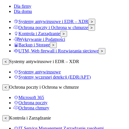
Dla firmy
Dla domu
Systemy antywirusowe i EDR – XDR
>
Ochrona poczty i Ochrona w chmurze
>
Kontrola i Zarządzanie
>
Wykrywanie i Podatności
Backup i Storage
>
UTM, Web firewall i Rozwiązania sieciowe
>
Systemy antywirusowe i EDR – XDR
<
Systemy antywirusowe
Systemy wczesnej detekcji (EDR/APT)
Ochrona poczty i Ochrona w chmurze
<
Microsoft 365
Ochrona poczty
Ochrona chmury
Kontrola i Zarządzanie
<
IT Service Management Zarządzanie zasobami