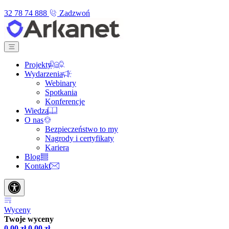
32 78 74 888
Zadzwoń
Projekty
Wydarzenia
Webinary
Spotkania
Konferencje
Wiedza
O nas
Bezpieczeństwo to my
Nagrody i certyfikaty
Kariera
Blog
Kontakt
Wyceny
Twoje wyceny
0,00
zł
0,00
zł