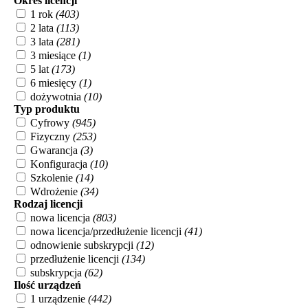
Okres licencji
1 rok
(403)
2 lata
(113)
3 lata
(281)
3 miesiące
(1)
5 lat
(173)
6 miesięcy
(1)
dożywotnia
(10)
Typ produktu
Cyfrowy
(945)
Fizyczny
(253)
Gwarancja
(3)
Konfiguracja
(10)
Szkolenie
(14)
Wdrożenie
(34)
Rodzaj licencji
nowa licencja
(803)
nowa licencja/przedłużenie licencji
(41)
odnowienie subskrypcji
(12)
przedłużenie licencji
(134)
subskrypcja
(62)
Ilość urządzeń
1 urządzenie
(442)