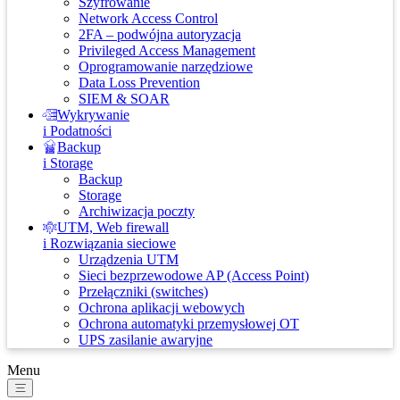
Szyfrowanie
Network Access Control
2FA – podwójna autoryzacja
Privileged Access Management
Oprogramowanie narzędziowe
Data Loss Prevention
SIEM & SOAR
Wykrywanie
i Podatności
Backup
i Storage
Backup
Storage
Archiwizacja poczty
UTM, Web firewall
i Rozwiązania sieciowe
Urządzenia UTM
Sieci bezprzewodowe AP (Access Point)
Przełączniki (switches)
Ochrona aplikacji webowych
Ochrona automatyki przemysłowej OT
UPS zasilanie awaryjne
Menu