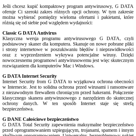
Jeśli chcesz kupić kompaktowy program antywirusowy, G DATA
oferuje Ci szeroki zakres różnych opcji ochrony. W tym zakresie
można wybierać pomiędzy wieloma ofertami i pakietami, które
różnią się od siebie pod względem wydajności:
Classic G DATA Antivirus
Klasyczna wersja programu antywirusowego G DATA, czyli
podstawowy skaner dla komputera. Skanuje on nowe pobrane pliki
i strony internetowe w poszukiwaniu błędów i nieprawidłowości
oraz z wyprzedzeniem wykrywa potencjalne wirusy. Dzięki
nowoczesnemu programowi antywirusowemu jest więc skutecznym
rozwiązaniem dla komputerów Mac i Windows.
G DATA Internet Security
Internet Security from G DATA to wyjątkowa ochrona obecności
w Internecie. Jest to solidna ochrona przed wirusami i ransomware
z niezawodnym firewallem chroniącym przed hakerami. Połączenie
klasycznego skanera antywirusowego z narzędziem do skutecznej
ochrony danych. W ten sposób Internet staje się strefą
bezpieczeństwa.
G DANE Całościowe bezpieczeństwo
G DATA Total Security zapewnienia maksymalne bezpieczeństwo
przed oprogramowaniem szpiegującym, trojanami, spamem i innym
złośliwym oprogramowaniem. Uniwersalny, bezproblemowy pakiet