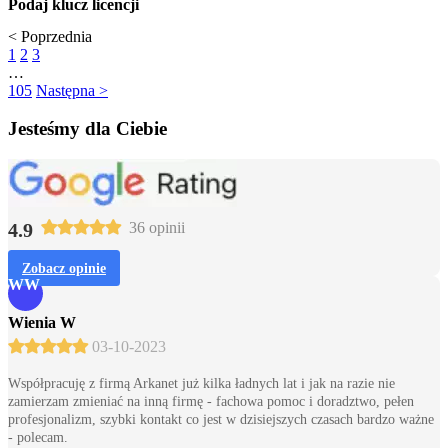
Podaj klucz licencji
< Poprzednia
1
2
3
…
105
Następna >
Jesteśmy dla Ciebie
4.9
36 opinii
Zobacz opinie
WW
Wienia W
03-10-2023
Współpracuję z firmą Arkanet już kilka ładnych lat i jak na razie nie
zamierzam zmieniać na inną firmę - fachowa pomoc i doradztwo, pełen
profesjonalizm, szybki kontakt co jest w dzisiejszych czasach bardzo ważne
- polecam.