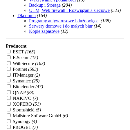
Backup i Storage
(204)
UTM, Web firewall i Rozwiązania sieciowe
(523)
Dla domu
(164)
Programy antywirusowe i dużo więcej
(138)
Serwery domowe i do małych biur
(14)
Kopie zapasowe
(12)
Producent
ESET
(165)
F-Secure
(15)
WithSecure
(163)
Fortinet
(593)
ITManager
(2)
Symantec
(25)
Bitdefender
(47)
QNAP
(88)
NAKIVO
(7)
XOPERO
(51)
Stormshield
(5)
Mailstore Software GmbH
(6)
Synology
(4)
PROGET
(7)