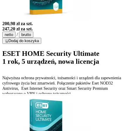
200,98 zł
za szt.
247,20 zł
za szt.
/
netto
brutto
Dodaj do koszyka
ESET HOME Security Ultimate
1 rok, 5 urządzeń, nowa licencja
Najwyższa ochrona prywatności, tożsamości i urządzeń dla zapewnienia
cyfrowego życia bez zmartwień. Połączenie pakietów Eset NOD32
Antivirus, Eset Internet Security oraz Smart Security Premium
wzbogacone o VPN i ochronę tożsamości.