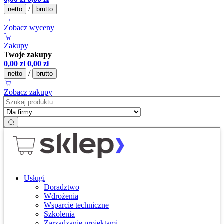
/
netto
brutto
Zobacz wyceny
Zakupy
Twoje zakupy
0,00
zł
0,00
zł
/
netto
brutto
Zobacz zakupy
Usługi
Doradztwo
Wdrożenia
Wsparcie techniczne
Szkolenia
Zarządzanie projektami