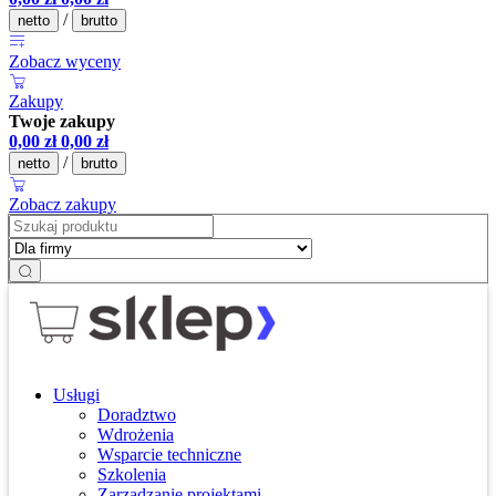
/
netto
brutto
Zobacz wyceny
Zakupy
Twoje zakupy
0,00
zł
0,00
zł
/
netto
brutto
Zobacz zakupy
Usługi
Doradztwo
Wdrożenia
Wsparcie techniczne
Szkolenia
Zarządzanie projektami