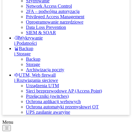
Szyfrowanie
Network Access Control
2FA – podwójna autoryzacja
Privileged Access Management
Oprogramowanie narzędziowe
Data Loss Prevention
SIEM & SOAR
Wykrywanie
i Podatności
Backup
i Storage
Backup
Storage
Archiwizacja poczty
UTM, Web firewall
i Rozwiązania sieciowe
Urządzenia UTM
Sieci bezprzewodowe AP (Access Point)
Przełączniki (switches)
Ochrona aplikacji webowych
Ochrona automatyki przemysłowej OT
UPS zasilanie awaryjne
Menu