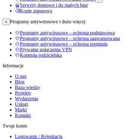
Serwery domowe i do małych biur
Kopie zapasowe
Programy antywirusowe i dużo więcej
<
Programy antywirusowe – ochrona podstawowa
Programy antywirusowe – ochrona zaawansowana
Programy antywirusowe – ochrona premium
Prywatne połączenia VPN
Kontrola rodzicielska
Informacje
O nas
Blog
Baza wiedzy
Projekty
Wydarzenia
Usługi
Marki
Kontakt
Twoje konto
Logowanie / Rejestracja