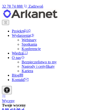
32 78 74 888
Zadzwoń
Projekty
Wydarzenia
Webinary
Spotkania
Konferencje
Wiedza
O nas
Bezpieczeństwo to my
Nagrody i certyfikaty
Kariera
Blog
Kontakt
Wyceny
Twoje wyceny
0,00
zł
0,00
zł