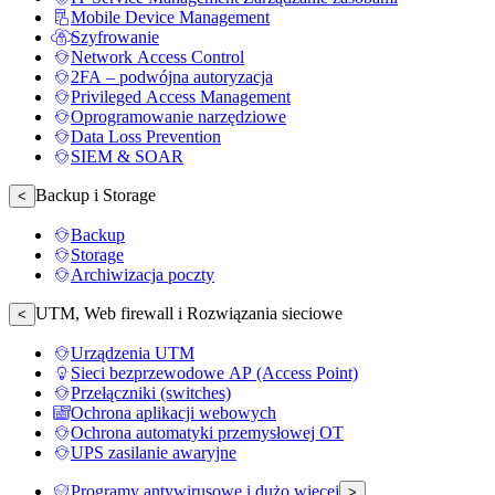
Mobile Device Management
Szyfrowanie
Network Access Control
2FA – podwójna autoryzacja
Privileged Access Management
Oprogramowanie narzędziowe
Data Loss Prevention
SIEM & SOAR
Backup i Storage
<
Backup
Storage
Archiwizacja poczty
UTM, Web firewall i Rozwiązania sieciowe
<
Urządzenia UTM
Sieci bezprzewodowe AP (Access Point)
Przełączniki (switches)
Ochrona aplikacji webowych
Ochrona automatyki przemysłowej OT
UPS zasilanie awaryjne
Programy antywirusowe i dużo więcej
>