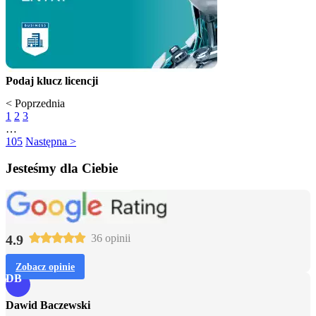
Podaj klucz licencji
< Poprzednia
1
2
3
…
105
Następna >
Jesteśmy dla Ciebie
4.9
36 opinii
Zobacz opinie
DB
Dawid Baczewski