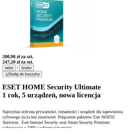
200,98 zł
za szt.
247,20 zł
za szt.
/
netto
brutto
Dodaj do koszyka
ESET HOME Security Ultimate
1 rok, 5 urządzeń, nowa licencja
Najwyższa ochrona prywatności, tożsamości i urządzeń dla zapewnienia
cyfrowego życia bez zmartwień. Połączenie pakietów Eset NOD32
Antivirus, Eset Internet Security oraz Smart Security Premium
wzbogacone o VPN i ochronę tożsamości.