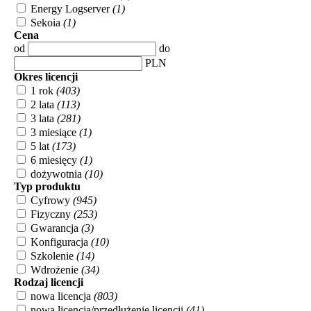
Energy Logserver
(1)
Sekoia
(1)
Cena
od
do
PLN
Okres licencji
1 rok
(403)
2 lata
(113)
3 lata
(281)
3 miesiące
(1)
5 lat
(173)
6 miesięcy
(1)
dożywotnia
(10)
Typ produktu
Cyfrowy
(945)
Fizyczny
(253)
Gwarancja
(3)
Konfiguracja
(10)
Szkolenie
(14)
Wdrożenie
(34)
Rodzaj licencji
nowa licencja
(803)
nowa licencja/przedłużenie licencji
(41)