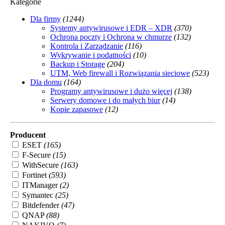
Kategorie
Dla firmy
(1244)
Systemy antywirusowe i EDR – XDR
(370)
Ochrona poczty i Ochrona w chmurze
(132)
Kontrola i Zarządzanie
(116)
Wykrywanie i podatności
(10)
Backup i Storage
(204)
UTM, Web firewall i Rozwiązania sieciowe
(523)
Dla domu
(164)
Programy antywirusowe i dużo więcej
(138)
Serwery domowe i do małych biur
(14)
Kopie zapasowe
(12)
Producent
ESET
(165)
F-Secure
(15)
WithSecure
(163)
Fortinet
(593)
ITManager
(2)
Symantec
(25)
Bitdefender
(47)
QNAP
(88)