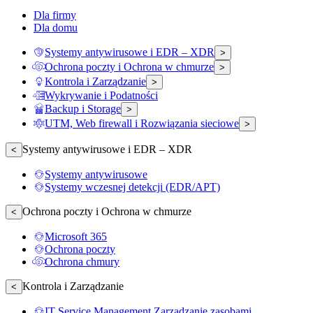
Dla firmy
Dla domu
Systemy antywirusowe i EDR – XDR
>
Ochrona poczty i Ochrona w chmurze
>
Kontrola i Zarządzanie
>
Wykrywanie i Podatności
Backup i Storage
>
UTM, Web firewall i Rozwiązania sieciowe
>
Systemy antywirusowe i EDR – XDR
<
Systemy antywirusowe
Systemy wczesnej detekcji (EDR/APT)
Ochrona poczty i Ochrona w chmurze
<
Microsoft 365
Ochrona poczty
Ochrona chmury
Kontrola i Zarządzanie
<
IT Service Management Zarządzanie zasobami