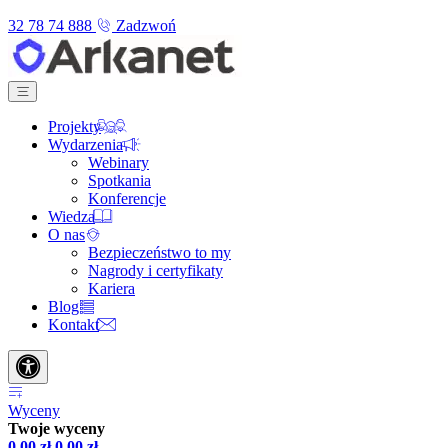
32 78 74 888
Zadzwoń
Projekty
Wydarzenia
Webinary
Spotkania
Konferencje
Wiedza
O nas
Bezpieczeństwo to my
Nagrody i certyfikaty
Kariera
Blog
Kontakt
Wyceny
Twoje wyceny
0,00
zł
0,00
zł