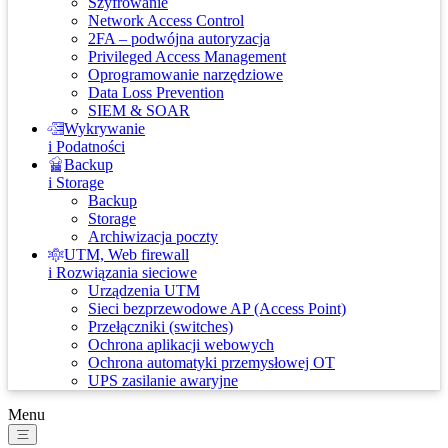
Szyfrowanie
Network Access Control
2FA – podwójna autoryzacja
Privileged Access Management
Oprogramowanie narzędziowe
Data Loss Prevention
SIEM & SOAR
Wykrywanie
i Podatności
Backup
i Storage
Backup
Storage
Archiwizacja poczty
UTM, Web firewall
i Rozwiązania sieciowe
Urządzenia UTM
Sieci bezprzewodowe AP (Access Point)
Przełączniki (switches)
Ochrona aplikacji webowych
Ochrona automatyki przemysłowej OT
UPS zasilanie awaryjne
Menu