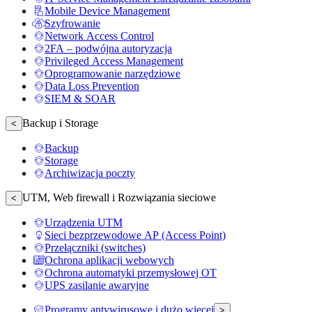
Mobile Device Management
Szyfrowanie
Network Access Control
2FA – podwójna autoryzacja
Privileged Access Management
Oprogramowanie narzędziowe
Data Loss Prevention
SIEM & SOAR
Backup i Storage
<
Backup
Storage
Archiwizacja poczty
UTM, Web firewall i Rozwiązania sieciowe
<
Urządzenia UTM
Sieci bezprzewodowe AP (Access Point)
Przełączniki (switches)
Ochrona aplikacji webowych
Ochrona automatyki przemysłowej OT
UPS zasilanie awaryjne
Programy antywirusowe i dużo więcej
>