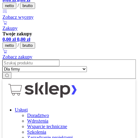
/
netto
brutto
Zobacz wyceny
Zakupy
Twoje zakupy
0,00
zł
0,00
zł
/
netto
brutto
Zobacz zakupy
Usługi
Doradztwo
Wdrożenia
Wsparcie techniczne
Szkolenia
Zarządzanie projektami