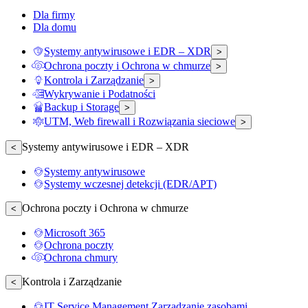
Dla firmy
Dla domu
Systemy antywirusowe i EDR – XDR
>
Ochrona poczty i Ochrona w chmurze
>
Kontrola i Zarządzanie
>
Wykrywanie i Podatności
Backup i Storage
>
UTM, Web firewall i Rozwiązania sieciowe
>
Systemy antywirusowe i EDR – XDR
<
Systemy antywirusowe
Systemy wczesnej detekcji (EDR/APT)
Ochrona poczty i Ochrona w chmurze
<
Microsoft 365
Ochrona poczty
Ochrona chmury
Kontrola i Zarządzanie
<
IT Service Management Zarządzanie zasobami