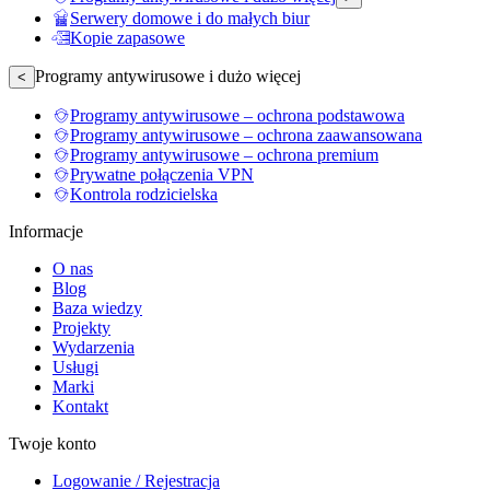
Serwery domowe i do małych biur
Kopie zapasowe
Programy antywirusowe i dużo więcej
<
Programy antywirusowe – ochrona podstawowa
Programy antywirusowe – ochrona zaawansowana
Programy antywirusowe – ochrona premium
Prywatne połączenia VPN
Kontrola rodzicielska
Informacje
O nas
Blog
Baza wiedzy
Projekty
Wydarzenia
Usługi
Marki
Kontakt
Twoje konto
Logowanie / Rejestracja