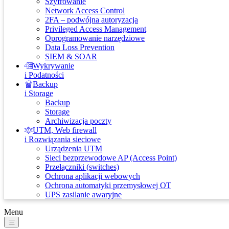
Szyfrowanie
Network Access Control
2FA – podwójna autoryzacja
Privileged Access Management
Oprogramowanie narzędziowe
Data Loss Prevention
SIEM & SOAR
Wykrywanie
i Podatności
Backup
i Storage
Backup
Storage
Archiwizacja poczty
UTM, Web firewall
i Rozwiązania sieciowe
Urządzenia UTM
Sieci bezprzewodowe AP (Access Point)
Przełączniki (switches)
Ochrona aplikacji webowych
Ochrona automatyki przemysłowej OT
UPS zasilanie awaryjne
Menu