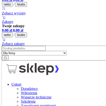
/
netto
brutto
Zobacz wyceny
Zakupy
Twoje zakupy
0,00
zł
0,00
zł
/
netto
brutto
Zobacz zakupy
Usługi
Doradztwo
Wdrożenia
Wsparcie techniczne
Szkolenia
Zarządzanie projektami