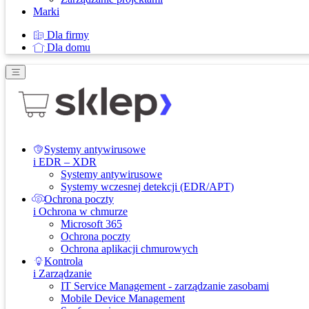
Marki
Dla firmy
Dla domu
Systemy antywirusowe
i EDR – XDR
Systemy antywirusowe
Systemy wczesnej detekcji (EDR/APT)
Ochrona poczty
i Ochrona w chmurze
Microsoft 365
Ochrona poczty
Ochrona aplikacji chmurowych
Kontrola
i Zarządzanie
IT Service Management - zarządzanie zasobami
Mobile Device Management