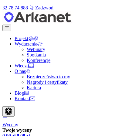
32 78 74 888
Zadzwoń
Projekty
Wydarzenia
Webinary
Spotkania
Konferencje
Wiedza
O nas
Bezpieczeństwo to my
Nagrody i certyfikaty
Kariera
Blog
Kontakt
Wyceny
Twoje wyceny
0,00
zł
0,00
zł