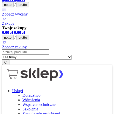
/
netto
brutto
Zobacz wyceny
Zakupy
Twoje zakupy
0,00
zł
0,00
zł
/
netto
brutto
Zobacz zakupy
Usługi
Doradztwo
Wdrożenia
Wsparcie techniczne
Szkolenia
Zarządzanie projektami