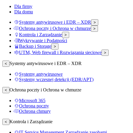
Dla firmy
Dla domu
Systemy antywirusowe i EDR – XDR
>
Ochrona poczty i Ochrona w chmurze
>
Kontrola i Zarządzanie
>
Wykrywanie i Podatności
Backup i Storage
>
UTM, Web firewall i Rozwiązania sieciowe
>
Systemy antywirusowe i EDR – XDR
<
Systemy antywirusowe
Systemy wczesnej detekcji (EDR/APT)
Ochrona poczty i Ochrona w chmurze
<
Microsoft 365
Ochrona poczty
Ochrona chmury
Kontrola i Zarządzanie
<
IT Service Management Zarządzanie zasobami