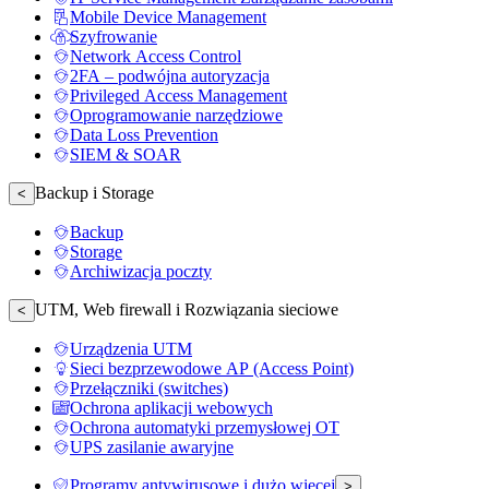
Mobile Device Management
Szyfrowanie
Network Access Control
2FA – podwójna autoryzacja
Privileged Access Management
Oprogramowanie narzędziowe
Data Loss Prevention
SIEM & SOAR
Backup i Storage
<
Backup
Storage
Archiwizacja poczty
UTM, Web firewall i Rozwiązania sieciowe
<
Urządzenia UTM
Sieci bezprzewodowe AP (Access Point)
Przełączniki (switches)
Ochrona aplikacji webowych
Ochrona automatyki przemysłowej OT
UPS zasilanie awaryjne
Programy antywirusowe i dużo więcej
>