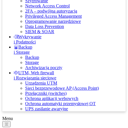
Szyfrowanie
Network Access Control
2FA – podwójna autoryzacja
Privileged Access Management
Oprogramowanie narzędziowe
Data Loss Prevention
SIEM & SOAR
Wykrywanie
i Podatności
Backup
i Storage
Backup
Storage
Archiwizacja poczty
UTM, Web firewall
i Rozwiązania sieciowe
Urządzenia UTM
Sieci bezprzewodowe AP (Access Point)
Przełączniki (switches)
Ochrona aplikacji webowych
Ochrona automatyki przemysłowej OT
UPS zasilanie awaryjne
Menu