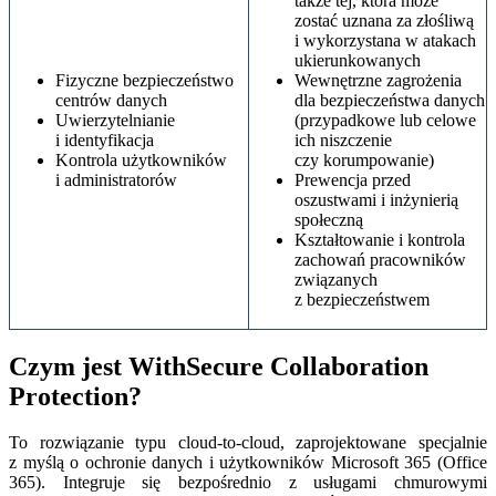
także tej, która może
zostać uznana za złośliwą
i wykorzystana w atakach
ukierunkowanych
Fizyczne bezpieczeństwo
Wewnętrzne zagrożenia
centrów danych
dla bezpieczeństwa danych
Uwierzytelnianie
(przypadkowe lub celowe
i identyfikacja
ich niszczenie
Kontrola użytkowników
czy korumpowanie)
i administratorów
Prewencja przed
oszustwami i inżynierią
społeczną
Kształtowanie i kontrola
zachowań pracowników
związanych
z bezpieczeństwem
Czym jest WithSecure Collaboration
Protection?
To rozwiązanie typu cloud-to-cloud, zaprojektowane specjalnie
z myślą o ochronie danych i użytkowników Microsoft 365 (Office
365). Integruje się bezpośrednio z usługami chmurowymi