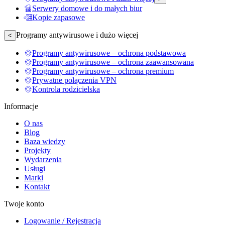
Serwery domowe i do małych biur
Kopie zapasowe
Programy antywirusowe i dużo więcej
<
Programy antywirusowe – ochrona podstawowa
Programy antywirusowe – ochrona zaawansowana
Programy antywirusowe – ochrona premium
Prywatne połączenia VPN
Kontrola rodzicielska
Informacje
O nas
Blog
Baza wiedzy
Projekty
Wydarzenia
Usługi
Marki
Kontakt
Twoje konto
Logowanie / Rejestracja