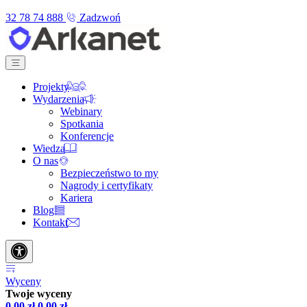
32 78 74 888
Zadzwoń
Projekty
Wydarzenia
Webinary
Spotkania
Konferencje
Wiedza
O nas
Bezpieczeństwo to my
Nagrody i certyfikaty
Kariera
Blog
Kontakt
Wyceny
Twoje wyceny
0,00
zł
0,00
zł