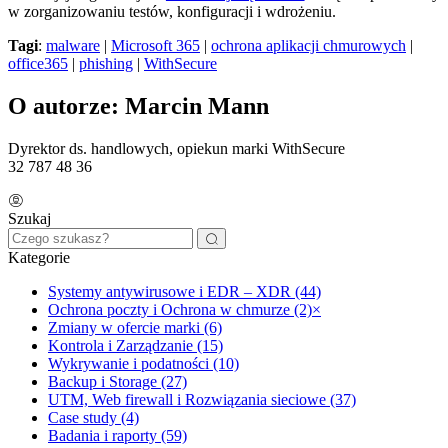
w zorganizowaniu testów, konfiguracji i wdrożeniu.
Tagi
:
malware
|
Microsoft 365
|
ochrona aplikacji chmurowych
|
office365
|
phishing
|
WithSecure
O autorze: Marcin Mann
Dyrektor ds. handlowych, opiekun marki WithSecure
32 787 48 36
Szukaj
Kategorie
Systemy antywirusowe i EDR – XDR (44)
Ochrona poczty i Ochrona w chmurze (2)
×
Zmiany w ofercie marki (6)
Kontrola i Zarządzanie (15)
Wykrywanie i podatności (10)
Backup i Storage (27)
UTM, Web firewall i Rozwiązania sieciowe (37)
Case study (4)
Badania i raporty (59)