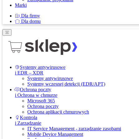
Marki
Dla firmy
Dla domu
Systemy antywirusowe
i EDR – XDR
Systemy antywirusowe
Systemy wczesnej detekcji (EDR/APT)
Ochrona poczty
i Ochrona w chmurze
Microsoft 365
Ochrona poczty
Ochrona aplikacji chmurowych
Kontrola
i Zarządzanie
IT Service Management - zarządzanie zasobami
Mobile Device Management