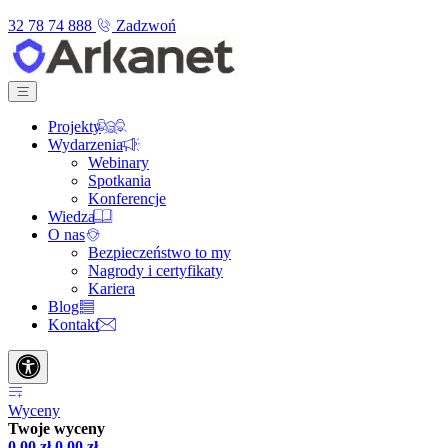
32 78 74 888
Zadzwoń
Projekty
Wydarzenia
Webinary
Spotkania
Konferencje
Wiedza
O nas
Bezpieczeństwo to my
Nagrody i certyfikaty
Kariera
Blog
Kontakt
Wyceny
Twoje wyceny
0,00
zł
0,00
zł