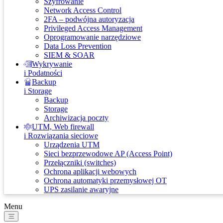
Szyfrowanie
Network Access Control
2FA – podwójna autoryzacja
Privileged Access Management
Oprogramowanie narzędziowe
Data Loss Prevention
SIEM & SOAR
Wykrywanie
i Podatności
Backup
i Storage
Backup
Storage
Archiwizacja poczty
UTM, Web firewall
i Rozwiązania sieciowe
Urządzenia UTM
Sieci bezprzewodowe AP (Access Point)
Przełączniki (switches)
Ochrona aplikacji webowych
Ochrona automatyki przemysłowej OT
UPS zasilanie awaryjne
Menu