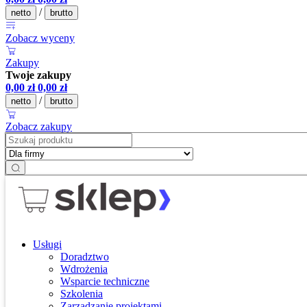
/
netto
brutto
Zobacz wyceny
Zakupy
Twoje zakupy
0,00
zł
0,00
zł
/
netto
brutto
Zobacz zakupy
Usługi
Doradztwo
Wdrożenia
Wsparcie techniczne
Szkolenia
Zarządzanie projektami