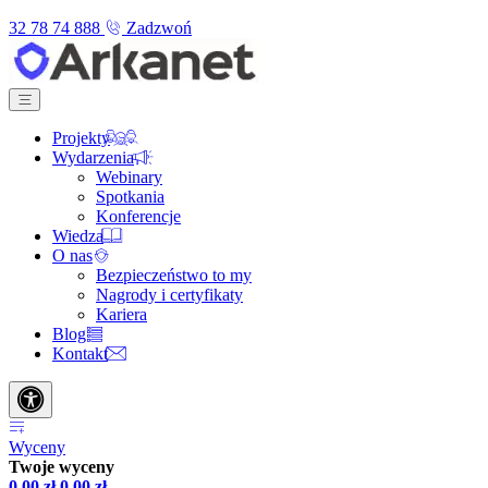
32 78 74 888
Zadzwoń
Projekty
Wydarzenia
Webinary
Spotkania
Konferencje
Wiedza
O nas
Bezpieczeństwo to my
Nagrody i certyfikaty
Kariera
Blog
Kontakt
Wyceny
Twoje wyceny
0,00
zł
0,00
zł