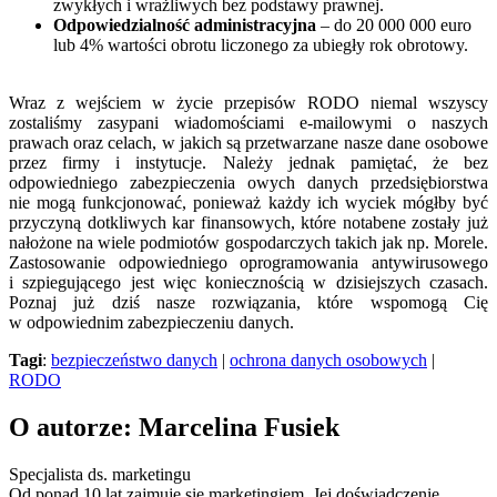
zwykłych i wrażliwych bez podstawy prawnej.
Odpowiedzialność administracyjna
– do 20 000 000 euro
lub 4% wartości obrotu liczonego za ubiegły rok obrotowy.
Wraz z wejściem w życie przepisów RODO niemal wszyscy
zostaliśmy zasypani wiadomościami e-mailowymi o naszych
prawach oraz celach, w jakich są przetwarzane nasze dane osobowe
przez firmy i instytucje. Należy jednak pamiętać, że bez
odpowiedniego zabezpieczenia owych danych przedsiębiorstwa
nie mogą funkcjonować, ponieważ każdy ich wyciek mógłby być
przyczyną dotkliwych kar finansowych, które notabene zostały już
nałożone na wiele podmiotów gospodarczych takich jak np. Morele.
Zastosowanie odpowiedniego oprogramowania antywirusowego
i szpiegującego jest więc koniecznością w dzisiejszych czasach.
Poznaj już dziś nasze rozwiązania, które wspomogą Cię
w odpowiednim zabezpieczeniu danych.
Tagi
:
bezpieczeństwo danych
|
ochrona danych osobowych
|
RODO
O autorze: Marcelina Fusiek
Specjalista ds. marketingu
Od ponad 10 lat zajmuje się marketingiem. Jej doświadczenie