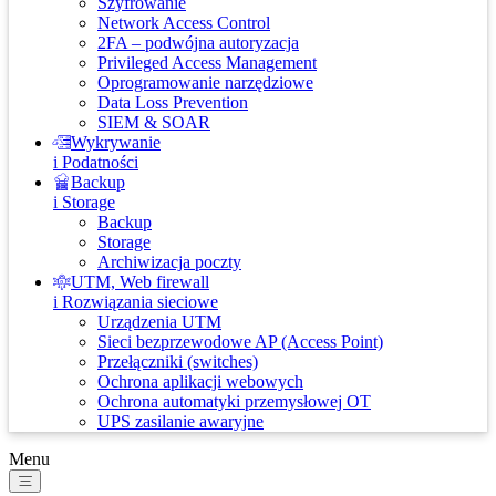
Szyfrowanie
Network Access Control
2FA – podwójna autoryzacja
Privileged Access Management
Oprogramowanie narzędziowe
Data Loss Prevention
SIEM & SOAR
Wykrywanie
i Podatności
Backup
i Storage
Backup
Storage
Archiwizacja poczty
UTM, Web firewall
i Rozwiązania sieciowe
Urządzenia UTM
Sieci bezprzewodowe AP (Access Point)
Przełączniki (switches)
Ochrona aplikacji webowych
Ochrona automatyki przemysłowej OT
UPS zasilanie awaryjne
Menu