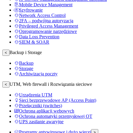
Mobile Device Management
Szyfrowanie
Network Access Control
2FA – podwójna autoryzacja
Privileged Access Management
Oprogramowanie narzędziowe
Data Loss Prevention
SIEM & SOAR
Backup i Storage
<
Backup
Storage
Archiwizacja poczty
UTM, Web firewall i Rozwiązania sieciowe
<
Urządzenia UTM
Sieci bezprzewodowe AP (Access Point)
Przełączniki (switches)
Ochrona aplikacji webowych
Ochrona automatyki przemysłowej OT
UPS zasilanie awaryjne
Programy antywirusowe i dużo więcej
>