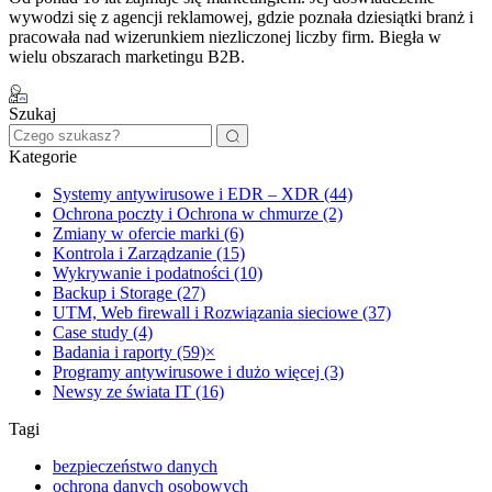
wywodzi się z agencji reklamowej, gdzie poznała dziesiątki branż i
pracowała nad wizerunkiem niezliczonej liczby firm. Biegła w
wielu obszarach marketingu B2B.
Szukaj
Kategorie
Systemy antywirusowe i EDR – XDR (44)
Ochrona poczty i Ochrona w chmurze (2)
Zmiany w ofercie marki (6)
Kontrola i Zarządzanie (15)
Wykrywanie i podatności (10)
Backup i Storage (27)
UTM, Web firewall i Rozwiązania sieciowe (37)
Case study (4)
Badania i raporty (59)
×
Programy antywirusowe i dużo więcej (3)
Newsy ze świata IT (16)
Tagi
bezpieczeństwo danych
ochrona danych osobowych