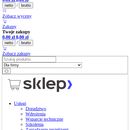
/
netto
brutto
Zobacz wyceny
Zakupy
Twoje zakupy
0,00
zł
0,00
zł
/
netto
brutto
Zobacz zakupy
Usługi
Doradztwo
Wdrożenia
Wsparcie techniczne
Szkolenia
Zarządzanie projektami