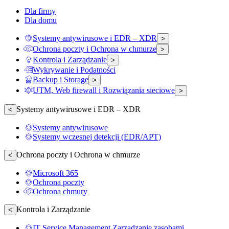
Dla firmy
Dla domu
Systemy antywirusowe i EDR – XDR
>
Ochrona poczty i Ochrona w chmurze
>
Kontrola i Zarządzanie
>
Wykrywanie i Podatności
Backup i Storage
>
UTM, Web firewall i Rozwiązania sieciowe
>
Systemy antywirusowe i EDR – XDR
<
Systemy antywirusowe
Systemy wczesnej detekcji (EDR/APT)
Ochrona poczty i Ochrona w chmurze
<
Microsoft 365
Ochrona poczty
Ochrona chmury
Kontrola i Zarządzanie
<
IT Service Management Zarządzanie zasobami