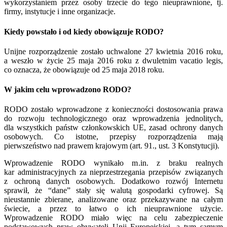
wykorzystaniem przez osoby trzecie do tego nieuprawnione, tj.
firmy, instytucje i inne organizacje.
Kiedy powstało i od kiedy obowiązuje RODO?
Unijne rozporządzenie zostało uchwalone 27 kwietnia 2016 roku,
a weszło w życie 25 maja 2016 roku z dwuletnim vacatio legis,
co oznacza, że obowiązuje od 25 maja 2018 roku.
W jakim celu wprowadzono RODO?
RODO zostało wprowadzone z konieczności dostosowania prawa
do rozwoju technologicznego oraz wprowadzenia jednolitych,
dla wszystkich państw członkowskich UE, zasad ochrony danych
osobowych. Co istotne, przepisy rozporządzenia mają
pierwszeństwo nad prawem krajowym (art. 91., ust. 3 Konstytucji).
Wprowadzenie RODO wynikało m.in. z braku realnych
kar administracyjnych za nieprzestrzegania przepisów związanych
z ochroną danych osobowych. Dodatkowo rozwój Internetu
sprawił, że “dane” stały się walutą gospodarki cyfrowej. Są
nieustannie zbierane, analizowane oraz przekazywane na całym
świecie, a przez to łatwo o ich nieuprawnione użycie.
Wprowadzenie RODO miało więc na celu zabezpieczenie
podstawowych praw obywateli Unii Europejskiej, a tym samym