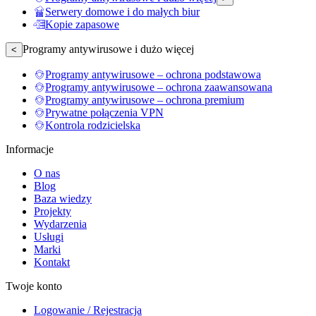
Serwery domowe i do małych biur
Kopie zapasowe
Programy antywirusowe i dużo więcej
<
Programy antywirusowe – ochrona podstawowa
Programy antywirusowe – ochrona zaawansowana
Programy antywirusowe – ochrona premium
Prywatne połączenia VPN
Kontrola rodzicielska
Informacje
O nas
Blog
Baza wiedzy
Projekty
Wydarzenia
Usługi
Marki
Kontakt
Twoje konto
Logowanie / Rejestracja