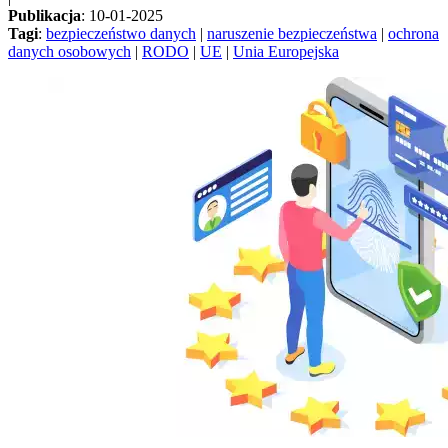
Publikacja
: 10-01-2025
Tagi
:
bezpieczeństwo danych
|
naruszenie bezpieczeństwa
|
ochrona
danych osobowych
|
RODO
|
UE
|
Unia Europejska