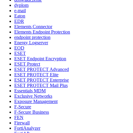
dyplom
e-mail
Eaton
EDR
Elements Connector
Elements Endpoint Protection
endpoint protection
Energy Logserver
EOD
ESET
ESET Endpoint Encryption
ESET Protect
ESET PROTECT Advanced
ESET PROTECT Elite
ESET PROTECT Enterprise
ESET PROTECT Mail Plus
Essentials MDM
Exclusive Networks
Exposure Management
F-Secure
F-Secure Business
FEN
Firewall
FortiAnalyzer