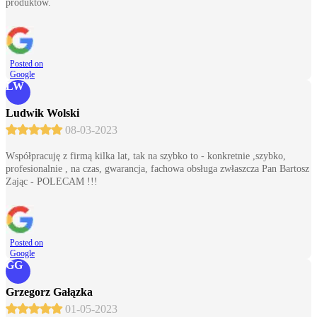
produktów.
Posted on
Google
LW
Ludwik Wolski
08-03-2023
Współpracuję z firmą kilka lat, tak na szybko to - konkretnie ,szybko,
profesionalnie , na czas, gwarancja, fachowa obsługa zwłaszcza Pan Bartosz
Zając - POLECAM !!!
Posted on
Google
GG
Grzegorz Gałązka
01-05-2023