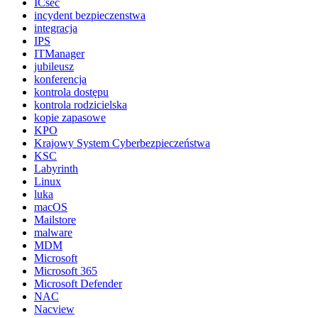
ICsec
incydent bezpieczenstwa
integracja
IPS
ITManager
jubileusz
konferencja
kontrola dostępu
kontrola rodzicielska
kopie zapasowe
KPO
Krajowy System Cyberbezpieczeństwa
KSC
Labyrinth
Linux
luka
macOS
Mailstore
malware
MDM
Microsoft
Microsoft 365
Microsoft Defender
NAC
Nacview