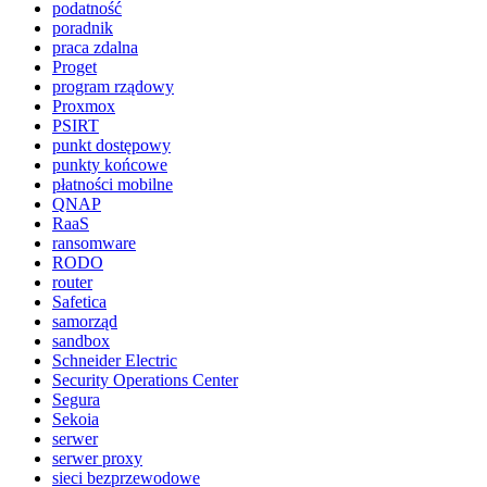
podatność
poradnik
praca zdalna
Proget
program rządowy
Proxmox
PSIRT
punkt dostępowy
punkty końcowe
płatności mobilne
QNAP
RaaS
ransomware
RODO
router
Safetica
samorząd
sandbox
Schneider Electric
Security Operations Center
Segura
Sekoia
serwer
serwer proxy
sieci bezprzewodowe