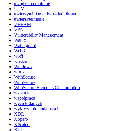
urządzenia mobilne
UTM
uwierzytelnianie dwuskładnikowe
uwierzytelnienie
VEEAM
VPN
Vulnerability Management
Wallix
Watchguard
Web3
wi-fi
wiedza
Windows
wirus
WithSecure
WithSecure
WithSecure Elements Collaboration
wsparcie
współpraca
wyciek danych
wykrywanie podatności
XDR
Xopero
XProtect
XUP