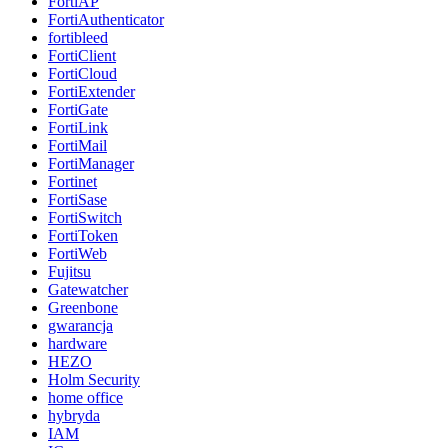
FortiAP
FortiAuthenticator
fortibleed
FortiClient
FortiCloud
FortiExtender
FortiGate
FortiLink
FortiMail
FortiManager
Fortinet
FortiSase
FortiSwitch
FortiToken
FortiWeb
Fujitsu
Gatewatcher
Greenbone
gwarancja
hardware
HEZO
Holm Security
home office
hybryda
IAM