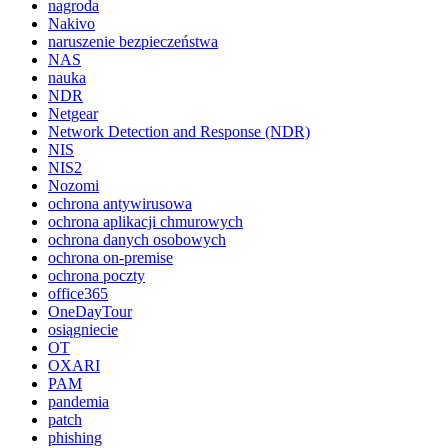
nagroda
Nakivo
naruszenie bezpieczeństwa
NAS
nauka
NDR
Netgear
Network Detection and Response (NDR)
NIS
NIS2
Nozomi
ochrona antywirusowa
ochrona aplikacji chmurowych
ochrona danych osobowych
ochrona on-premise
ochrona poczty
office365
OneDayTour
osiągniecie
OT
OXARI
PAM
pandemia
patch
phishing