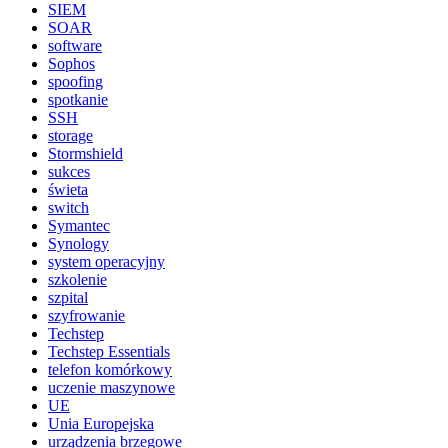
SIEM
SOAR
software
Sophos
spoofing
spotkanie
SSH
storage
Stormshield
sukces
świeta
switch
Symantec
Synology
system operacyjny
szkolenie
szpital
szyfrowanie
Techstep
Techstep Essentials
telefon komórkowy
uczenie maszynowe
UE
Unia Europejska
urządzenia brzegowe