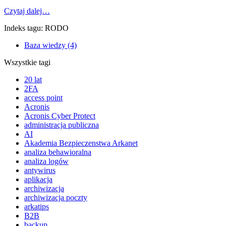
Czytaj dalej…
Indeks tagu: RODO
Baza wiedzy (4)
Wszystkie tagi
20 lat
2FA
access point
Acronis
Acronis Cyber Protect
administracja publiczna
AI
Akademia Bezpieczenstwa Arkanet
analiza behawioralna
analiza logów
antywirus
aplikacja
archiwizacja
archiwizacja poczty
arkatips
B2B
backup