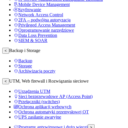
Mobile Device Management
Szyfrowanie
Network Access Control
2FA – podwójna autoryzacja
Privileged Access Management
Oprogramowanie narzędziowe
Data Loss Prevention
SIEM & SOAR
Backup i Storage
<
Backup
Storage
Archiwizacja poczty
UTM, Web firewall i Rozwiązania sieciowe
<
Urządzenia UTM
Sieci bezprzewodowe AP (Access Point)
Przełączniki (switches)
Ochrona aplikacji webowych
Ochrona automatyki przemysłowej OT
UPS zasilanie awaryjne
Programy antywirusowe i dużo więcej
>