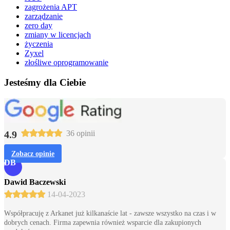
zagrożenia APT
zarządzanie
zero day
zmiany w licencjach
życzenia
Zyxel
złośliwe oprogramowanie
Jesteśmy dla Ciebie
4.9
36 opinii
Zobacz opinie
DB
Dawid Baczewski
14-04-2023
Współpracuję z Arkanet już kilkanaście lat - zawsze wszystko na czas i w
dobrych cenach. Firma zapewnia również wsparcie dla zakupionych