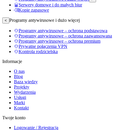
Serwery domowe i do małych biur
Kopie zapasowe
Programy antywirusowe i dużo więcej
<
Programy antywirusowe – ochrona podstawowa
Programy antywirusowe – ochrona zaawansowana
Programy antywirusowe – ochrona premium
Prywatne połączenia VPN
Kontrola rodzicielska
Informacje
O nas
Blog
Baza wiedzy
Projekty
Wydarzenia
Usługi
Marki
Kontakt
Twoje konto
Logowanie / Rejestracja