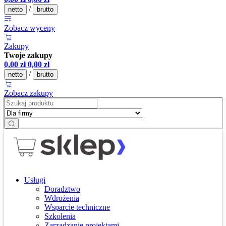
/
netto
brutto
Zobacz wyceny
Zakupy
Twoje zakupy
0,00
zł
0,00
zł
/
netto
brutto
Zobacz zakupy
Usługi
Doradztwo
Wdrożenia
Wsparcie techniczne
Szkolenia
Zarządzanie projektami