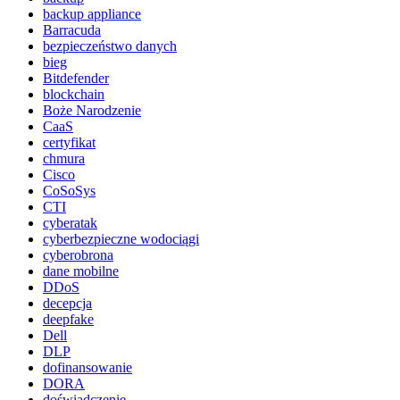
backup appliance
Barracuda
bezpieczeństwo danych
bieg
Bitdefender
blockchain
Boże Narodzenie
CaaS
certyfikat
chmura
Cisco
CoSoSys
CTI
cyberatak
cyberbezpieczne wodociągi
cyberobrona
dane mobilne
DDoS
decepcja
deepfake
Dell
DLP
dofinansowanie
DORA
doświadczenie