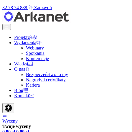
32 78 74 888
Zadzwoń
Projekty
Wydarzenia
Webinary
Spotkania
Konferencje
Wiedza
O nas
Bezpieczeństwo to my
Nagrody i certyfikaty
Kariera
Blog
Kontakt
Wyceny
Twoje wyceny
0,00
zł
0,00
zł