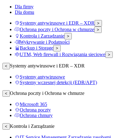
Dla firmy
Dla domu
Systemy antywirusowe i EDR – XDR
>
Ochrona poczty i Ochrona w chmurze
>
Kontrola i Zarządzanie
>
Wykrywanie i Podatności
Backup i Storage
>
UTM, Web firewall i Rozwiązania sieciowe
>
Systemy antywirusowe i EDR – XDR
<
Systemy antywirusowe
Systemy wczesnej detekcji (EDR/APT)
Ochrona poczty i Ochrona w chmurze
<
Microsoft 365
Ochrona poczty
Ochrona chmury
Kontrola i Zarządzanie
<
IT Service Management Zarządzanie zasobami