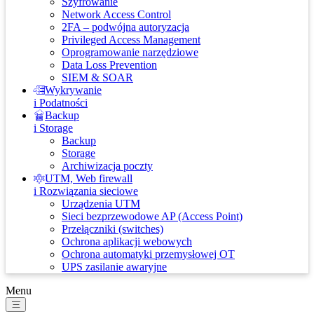
Szyfrowanie
Network Access Control
2FA – podwójna autoryzacja
Privileged Access Management
Oprogramowanie narzędziowe
Data Loss Prevention
SIEM & SOAR
Wykrywanie
i Podatności
Backup
i Storage
Backup
Storage
Archiwizacja poczty
UTM, Web firewall
i Rozwiązania sieciowe
Urządzenia UTM
Sieci bezprzewodowe AP (Access Point)
Przełączniki (switches)
Ochrona aplikacji webowych
Ochrona automatyki przemysłowej OT
UPS zasilanie awaryjne
Menu