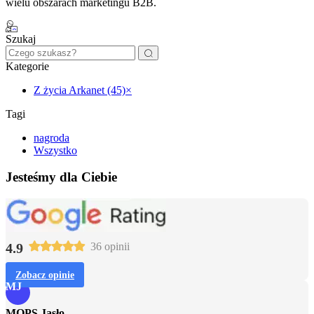
wielu obszarach marketingu B2B.
Szukaj
Kategorie
Z życia Arkanet (45)
×
Tagi
nagroda
Wszystko
Jesteśmy dla Ciebie
4.9
36 opinii
Zobacz opinie
MJ
MOPS Jasło