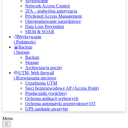
Szyfrowanie
Network Access Control
2FA – podwójna autoryzacja
Privileged Access Management
Oprogramowanie narzędziowe
Data Loss Prevention
SIEM & SOAR
Wykrywanie
i Podatności
Backup
i Storage
Backup
Storage
Archiwizacja poczty
UTM, Web firewall
i Rozwiązania sieciowe
Urządzenia UTM
Sieci bezprzewodowe AP (Access Point)
Przełączniki (switches)
Ochrona aplikacji webowych
Ochrona automatyki przemysłowej OT
UPS zasilanie awaryjne
Menu