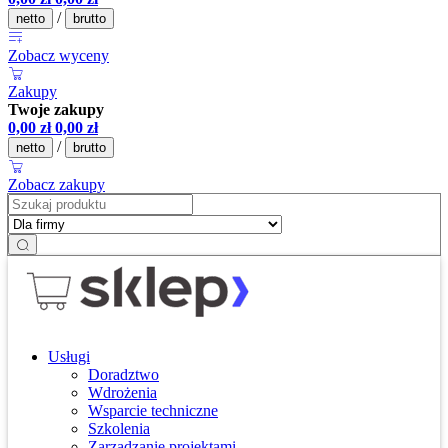
/
netto
brutto
Zobacz wyceny
Zakupy
Twoje zakupy
0,00
zł
0,00
zł
/
netto
brutto
Zobacz zakupy
Usługi
Doradztwo
Wdrożenia
Wsparcie techniczne
Szkolenia
Zarządzanie projektami