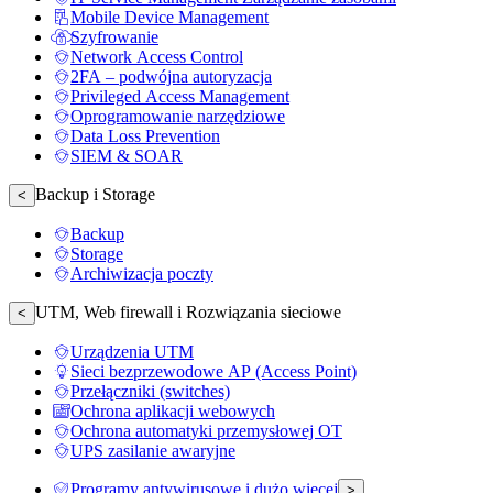
Mobile Device Management
Szyfrowanie
Network Access Control
2FA – podwójna autoryzacja
Privileged Access Management
Oprogramowanie narzędziowe
Data Loss Prevention
SIEM & SOAR
Backup i Storage
<
Backup
Storage
Archiwizacja poczty
UTM, Web firewall i Rozwiązania sieciowe
<
Urządzenia UTM
Sieci bezprzewodowe AP (Access Point)
Przełączniki (switches)
Ochrona aplikacji webowych
Ochrona automatyki przemysłowej OT
UPS zasilanie awaryjne
Programy antywirusowe i dużo więcej
>