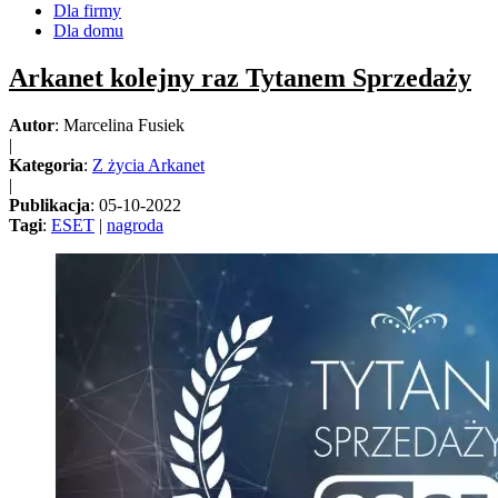
Dla firmy
Dla domu
Arkanet kolejny raz Tytanem Sprzedaży
Autor
: Marcelina Fusiek
|
Kategoria
:
Z życia Arkanet
|
Publikacja
: 05-10-2022
Tagi
:
ESET
|
nagroda