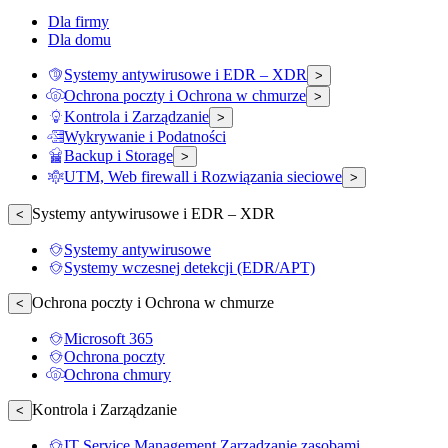
Dla firmy
Dla domu
Systemy antywirusowe i EDR – XDR
>
Ochrona poczty i Ochrona w chmurze
>
Kontrola i Zarządzanie
>
Wykrywanie i Podatności
Backup i Storage
>
UTM, Web firewall i Rozwiązania sieciowe
>
Systemy antywirusowe i EDR – XDR
<
Systemy antywirusowe
Systemy wczesnej detekcji (EDR/APT)
Ochrona poczty i Ochrona w chmurze
<
Microsoft 365
Ochrona poczty
Ochrona chmury
Kontrola i Zarządzanie
<
IT Service Management Zarządzanie zasobami