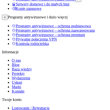
Serwery domowe i do małych biur
Kopie zapasowe
Programy antywirusowe i dużo więcej
<
Programy antywirusowe – ochrona podstawowa
Programy antywirusowe – ochrona zaawansowana
Programy antywirusowe – ochrona premium
Prywatne połączenia VPN
Kontrola rodzicielska
Informacje
O nas
Blog
Baza wiedzy
Projekty
Wydarzenia
Usługi
Marki
Kontakt
Twoje konto
Logowanie / Rejestracja