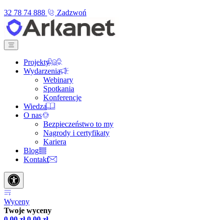
32 78 74 888
Zadzwoń
Projekty
Wydarzenia
Webinary
Spotkania
Konferencje
Wiedza
O nas
Bezpieczeństwo to my
Nagrody i certyfikaty
Kariera
Blog
Kontakt
Wyceny
Twoje wyceny
0,00
zł
0,00
zł