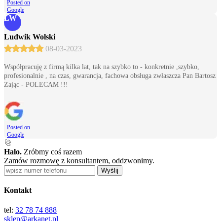
Posted on
Google
LW
Ludwik Wolski
08-03-2023
Współpracuję z firmą kilka lat, tak na szybko to - konkretnie ,szybko,
profesionalnie , na czas, gwarancja, fachowa obsługa zwłaszcza Pan Bartosz
Zając - POLECAM !!!
Posted on
Google
Halo.
Zróbmy coś razem
Zamów rozmowę z konsultantem, oddzwonimy.
Wyślij
Kontakt
tel:
32 78 74 888
sklep@arkanet.pl