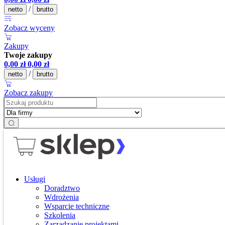
/
netto
brutto
Zobacz wyceny
Zakupy
Twoje zakupy
0,00
zł
0,00
zł
/
netto
brutto
Zobacz zakupy
Usługi
Doradztwo
Wdrożenia
Wsparcie techniczne
Szkolenia
Zarządzanie projektami