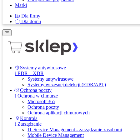
Marki
Dla firmy
Dla domu
Systemy antywirusowe
i EDR – XDR
Systemy antywirusowe
Systemy wczesnej detekcji (EDR/APT)
Ochrona poczty
i Ochrona w chmurze
Microsoft 365
Ochrona poczty
Ochrona aplikacji chmurowych
Kontrola
i Zarządzanie
IT Service Management - zarządzanie zasobami
Mobile Device Management