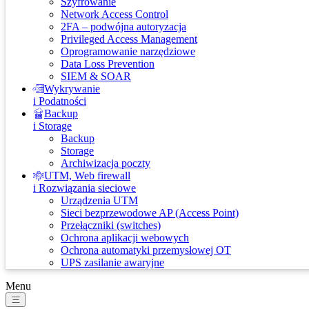
Szyfrowanie
Network Access Control
2FA – podwójna autoryzacja
Privileged Access Management
Oprogramowanie narzędziowe
Data Loss Prevention
SIEM & SOAR
Wykrywanie
i Podatności
Backup
i Storage
Backup
Storage
Archiwizacja poczty
UTM, Web firewall
i Rozwiązania sieciowe
Urządzenia UTM
Sieci bezprzewodowe AP (Access Point)
Przełączniki (switches)
Ochrona aplikacji webowych
Ochrona automatyki przemysłowej OT
UPS zasilanie awaryjne
Menu