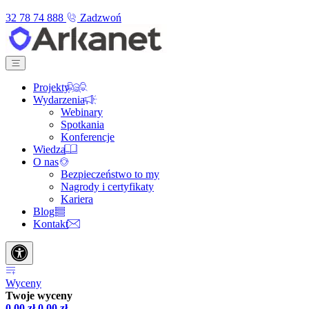
32 78 74 888
Zadzwoń
Projekty
Wydarzenia
Webinary
Spotkania
Konferencje
Wiedza
O nas
Bezpieczeństwo to my
Nagrody i certyfikaty
Kariera
Blog
Kontakt
Wyceny
Twoje wyceny
0,00
zł
0,00
zł