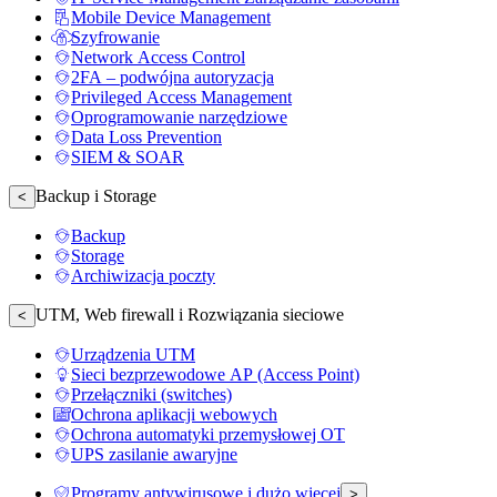
Mobile Device Management
Szyfrowanie
Network Access Control
2FA – podwójna autoryzacja
Privileged Access Management
Oprogramowanie narzędziowe
Data Loss Prevention
SIEM & SOAR
Backup i Storage
<
Backup
Storage
Archiwizacja poczty
UTM, Web firewall i Rozwiązania sieciowe
<
Urządzenia UTM
Sieci bezprzewodowe AP (Access Point)
Przełączniki (switches)
Ochrona aplikacji webowych
Ochrona automatyki przemysłowej OT
UPS zasilanie awaryjne
Programy antywirusowe i dużo więcej
>