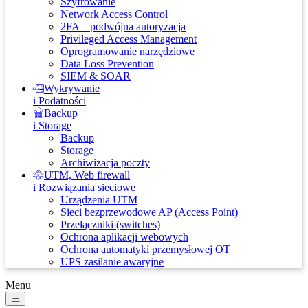
Szyfrowanie
Network Access Control
2FA – podwójna autoryzacja
Privileged Access Management
Oprogramowanie narzędziowe
Data Loss Prevention
SIEM & SOAR
Wykrywanie
i Podatności
Backup
i Storage
Backup
Storage
Archiwizacja poczty
UTM, Web firewall
i Rozwiązania sieciowe
Urządzenia UTM
Sieci bezprzewodowe AP (Access Point)
Przełączniki (switches)
Ochrona aplikacji webowych
Ochrona automatyki przemysłowej OT
UPS zasilanie awaryjne
Menu