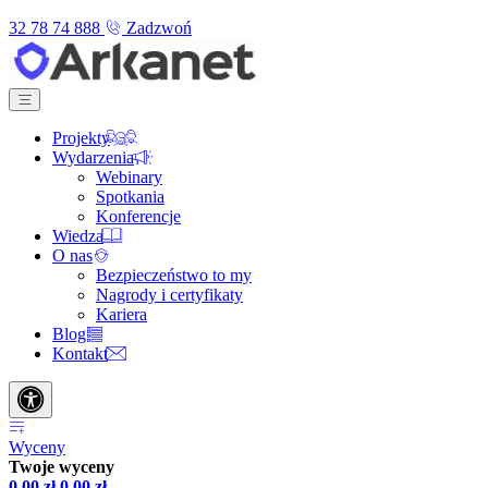
32 78 74 888
Zadzwoń
Projekty
Wydarzenia
Webinary
Spotkania
Konferencje
Wiedza
O nas
Bezpieczeństwo to my
Nagrody i certyfikaty
Kariera
Blog
Kontakt
Wyceny
Twoje wyceny
0,00
zł
0,00
zł