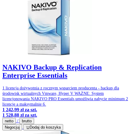
NAKIVO Backup & Replication
Enterprise Essentials
1 licencja dożywotnia z rocznym wsparciem producenta - backup dla
środowisk wirtualnych Vmware, Hyper V WAŻNE: System
licencjonowania NAKIVO PRO Essentials umożliwia nabycie minimum 2
licencje a maksymalnie 6.
1 242,99 zł
za szt.
1 528,88 zł
za szt.
/
netto
brutto
Negocjuj
Dodaj do koszyka