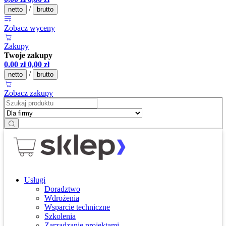
/
netto
brutto
Zobacz wyceny
Zakupy
Twoje zakupy
0,00
zł
0,00
zł
/
netto
brutto
Zobacz zakupy
Usługi
Doradztwo
Wdrożenia
Wsparcie techniczne
Szkolenia
Zarządzanie projektami