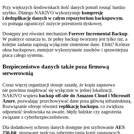
Przy większych środowiskach ilość danych potrafi rosnąć bardzo
szybko. Dlatego NAKIVO wykorzystuje
kompresję
i deduplikację danych w całym repozytorium backupowym
,
co pomaga ograniczyć zużycie przestrzeni dyskowej.
Dostępny jest również mechanizm
Forever Incremental Backup
.
W praktyce oznacza to, że pełny backup tworzony jest tylko raz, a
kolejne zadania zapisują wyłącznie zmienione dane. Efekt? Krótsze
okna backupowe, mniejsze wykorzystanie zasobów i sprawniejsza
praca całego systemu.
Bezpieczeństwo danych także poza firmową
serwerownią
Coraz więcej organizacji stosuje zasadę, że kopia zapasowa
nie powinna znajdować się wyłącznie w jednej lokalizacji.
NAKIVO wspiera
backup off-site do Amazon Cloud i Microsoft
Azure
, pozwalając przechowywać dane poza główną infrastrukturą.
Rozwiązanie oferuje również
replikację backupu
, co zwiększa
odporność środowiska na awarie, błędy ludzkie czy zagrożenia
związane z cyberbezpieczeństwem.
Dla dodatkowej ochrony danych dostępne jest szyfrowanie
AES
256-bit
, stosowane podczas zabezpieczania kopii zapasowych.