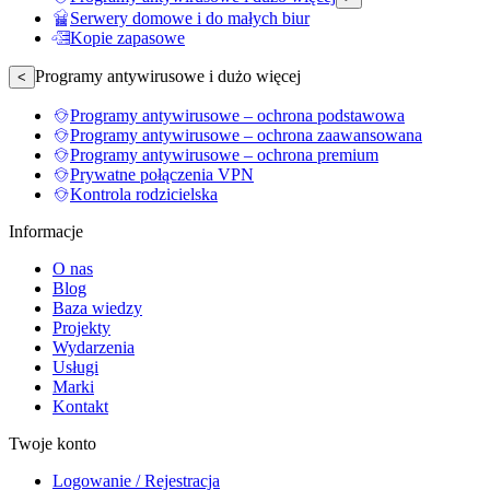
Serwery domowe i do małych biur
Kopie zapasowe
Programy antywirusowe i dużo więcej
<
Programy antywirusowe – ochrona podstawowa
Programy antywirusowe – ochrona zaawansowana
Programy antywirusowe – ochrona premium
Prywatne połączenia VPN
Kontrola rodzicielska
Informacje
O nas
Blog
Baza wiedzy
Projekty
Wydarzenia
Usługi
Marki
Kontakt
Twoje konto
Logowanie / Rejestracja