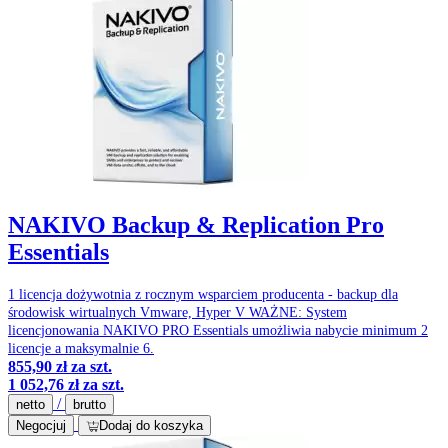
NAKIVO Backup & Replication Pro
Essentials
1 licencja dożywotnia z rocznym wsparciem producenta - backup dla
środowisk wirtualnych Vmware, Hyper V WAŻNE: System
licencjonowania NAKIVO PRO Essentials umożliwia nabycie minimum 2
licencje a maksymalnie 6.
855,90 zł
za szt.
1 052,76 zł
za szt.
/
netto
brutto
Negocjuj
Dodaj do koszyka