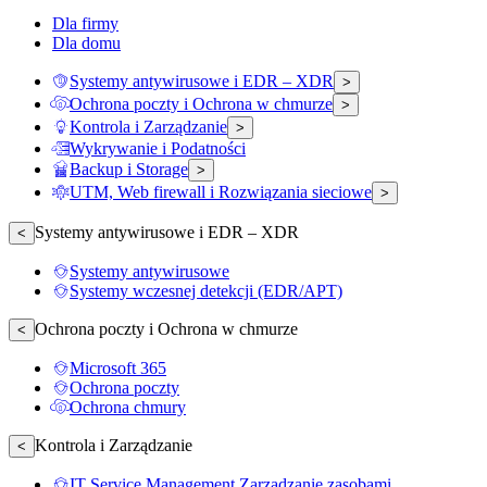
Dla firmy
Dla domu
Systemy antywirusowe i EDR – XDR
>
Ochrona poczty i Ochrona w chmurze
>
Kontrola i Zarządzanie
>
Wykrywanie i Podatności
Backup i Storage
>
UTM, Web firewall i Rozwiązania sieciowe
>
Systemy antywirusowe i EDR – XDR
<
Systemy antywirusowe
Systemy wczesnej detekcji (EDR/APT)
Ochrona poczty i Ochrona w chmurze
<
Microsoft 365
Ochrona poczty
Ochrona chmury
Kontrola i Zarządzanie
<
IT Service Management Zarządzanie zasobami