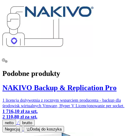
Podobne produkty
NAKIVO Backup & Replication Pro
1 licencja dożywotnia z rocznym wsparciem producenta - backup dla
środowisk wirtualnych Vmware, Hyper V Licencjonowanie per socket.
1 716,10 zł
za szt.
2 110,80 zł
za szt.
/
netto
brutto
Negocjuj
Dodaj do koszyka