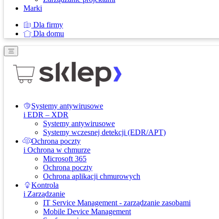
Marki
Dla firmy
Dla domu
Systemy antywirusowe
i EDR – XDR
Systemy antywirusowe
Systemy wczesnej detekcji (EDR/APT)
Ochrona poczty
i Ochrona w chmurze
Microsoft 365
Ochrona poczty
Ochrona aplikacji chmurowych
Kontrola
i Zarządzanie
IT Service Management - zarządzanie zasobami
Mobile Device Management