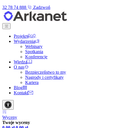
32 78 74 888
Zadzwoń
Projekty
Wydarzenia
Webinary
Spotkania
Konferencje
Wiedza
O nas
Bezpieczeństwo to my
Nagrody i certyfikaty
Kariera
Blog
Kontakt
Wyceny
Twoje wyceny
0,00
zł
0,00
zł