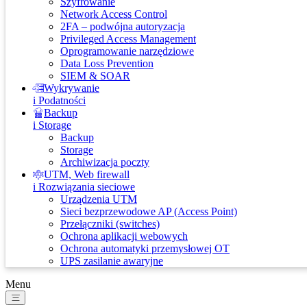
Szyfrowanie
Network Access Control
2FA – podwójna autoryzacja
Privileged Access Management
Oprogramowanie narzędziowe
Data Loss Prevention
SIEM & SOAR
Wykrywanie
i Podatności
Backup
i Storage
Backup
Storage
Archiwizacja poczty
UTM, Web firewall
i Rozwiązania sieciowe
Urządzenia UTM
Sieci bezprzewodowe AP (Access Point)
Przełączniki (switches)
Ochrona aplikacji webowych
Ochrona automatyki przemysłowej OT
UPS zasilanie awaryjne
Menu