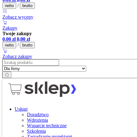
/
netto
brutto
Zobacz wyceny
Zakupy
Twoje zakupy
0,00
zł
0,00
zł
/
netto
brutto
Zobacz zakupy
Usługi
Doradztwo
Wdrożenia
Wsparcie techniczne
Szkolenia
Zarządzanie projektami