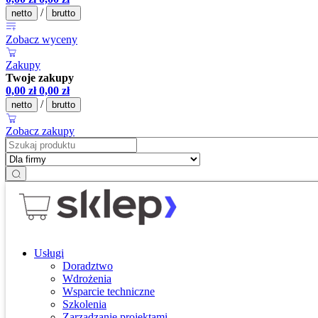
/
netto
brutto
Zobacz wyceny
Zakupy
Twoje zakupy
0,00
zł
0,00
zł
/
netto
brutto
Zobacz zakupy
Usługi
Doradztwo
Wdrożenia
Wsparcie techniczne
Szkolenia
Zarządzanie projektami