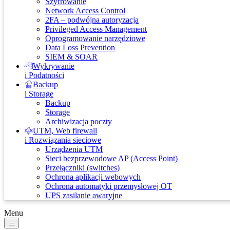
Szyfrowanie
Network Access Control
2FA – podwójna autoryzacja
Privileged Access Management
Oprogramowanie narzędziowe
Data Loss Prevention
SIEM & SOAR
Wykrywanie
i Podatności
Backup
i Storage
Backup
Storage
Archiwizacja poczty
UTM, Web firewall
i Rozwiązania sieciowe
Urządzenia UTM
Sieci bezprzewodowe AP (Access Point)
Przełączniki (switches)
Ochrona aplikacji webowych
Ochrona automatyki przemysłowej OT
UPS zasilanie awaryjne
Menu