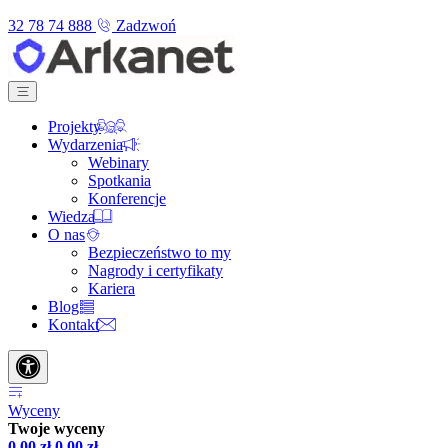
32 78 74 888
Zadzwoń
Projekty
Wydarzenia
Webinary
Spotkania
Konferencje
Wiedza
O nas
Bezpieczeństwo to my
Nagrody i certyfikaty
Kariera
Blog
Kontakt
Wyceny
Twoje wyceny
0,00
zł
0,00
zł