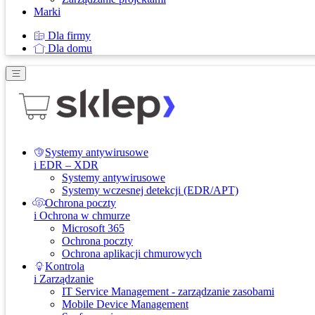
Marki
Dla firmy
Dla domu
Systemy antywirusowe
i EDR – XDR
Systemy antywirusowe
Systemy wczesnej detekcji (EDR/APT)
Ochrona poczty
i Ochrona w chmurze
Microsoft 365
Ochrona poczty
Ochrona aplikacji chmurowych
Kontrola
i Zarządzanie
IT Service Management - zarządzanie zasobami
Mobile Device Management