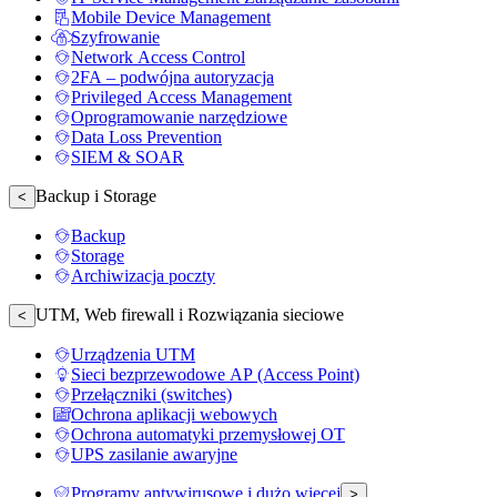
Mobile Device Management
Szyfrowanie
Network Access Control
2FA – podwójna autoryzacja
Privileged Access Management
Oprogramowanie narzędziowe
Data Loss Prevention
SIEM & SOAR
Backup i Storage
<
Backup
Storage
Archiwizacja poczty
UTM, Web firewall i Rozwiązania sieciowe
<
Urządzenia UTM
Sieci bezprzewodowe AP (Access Point)
Przełączniki (switches)
Ochrona aplikacji webowych
Ochrona automatyki przemysłowej OT
UPS zasilanie awaryjne
Programy antywirusowe i dużo więcej
>