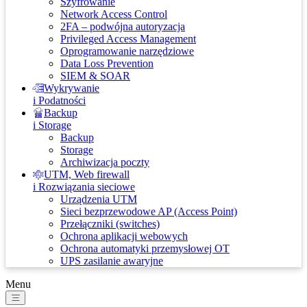
Szyfrowanie
Network Access Control
2FA – podwójna autoryzacja
Privileged Access Management
Oprogramowanie narzędziowe
Data Loss Prevention
SIEM & SOAR
Wykrywanie
i Podatności
Backup
i Storage
Backup
Storage
Archiwizacja poczty
UTM, Web firewall
i Rozwiązania sieciowe
Urządzenia UTM
Sieci bezprzewodowe AP (Access Point)
Przełączniki (switches)
Ochrona aplikacji webowych
Ochrona automatyki przemysłowej OT
UPS zasilanie awaryjne
Menu