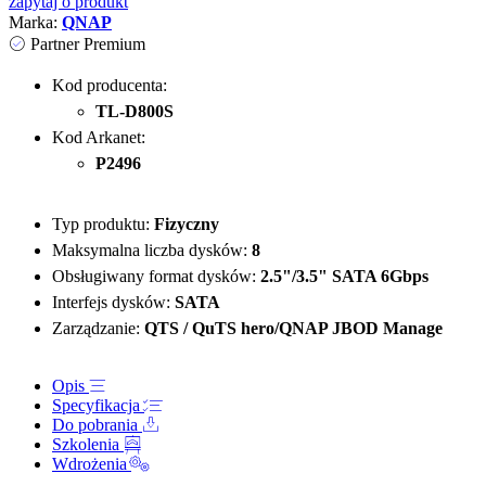
zapytaj o produkt
Marka:
QNAP
Partner Premium
Kod producenta:
TL-D800S
Kod Arkanet:
P2496
Typ produktu:
Fizyczny
Maksymalna liczba dysków:
8
Obsługiwany format dysków:
2.5"/3.5" SATA 6Gbps
Interfejs dysków:
SATA
Zarządzanie:
QTS / QuTS hero/QNAP JBOD Manage
Opis
Specyfikacja
Do pobrania
Szkolenia
Wdrożenia