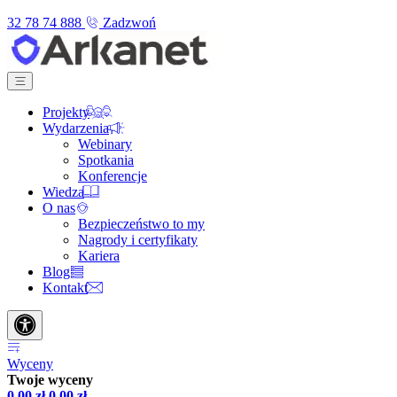
32 78 74 888
Zadzwoń
Projekty
Wydarzenia
Webinary
Spotkania
Konferencje
Wiedza
O nas
Bezpieczeństwo to my
Nagrody i certyfikaty
Kariera
Blog
Kontakt
Wyceny
Twoje wyceny
0,00
zł
0,00
zł