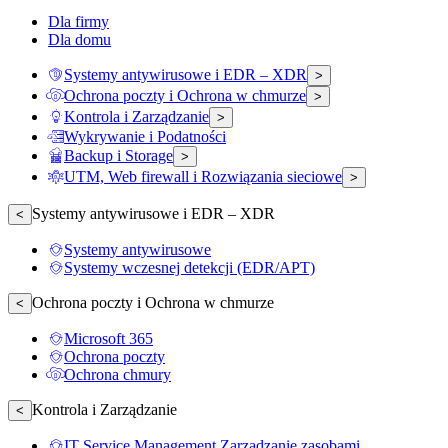
Dla firmy
Dla domu
Systemy antywirusowe i EDR – XDR
>
Ochrona poczty i Ochrona w chmurze
>
Kontrola i Zarządzanie
>
Wykrywanie i Podatności
Backup i Storage
>
UTM, Web firewall i Rozwiązania sieciowe
>
Systemy antywirusowe i EDR – XDR
<
Systemy antywirusowe
Systemy wczesnej detekcji (EDR/APT)
Ochrona poczty i Ochrona w chmurze
<
Microsoft 365
Ochrona poczty
Ochrona chmury
Kontrola i Zarządzanie
<
IT Service Management Zarządzanie zasobami