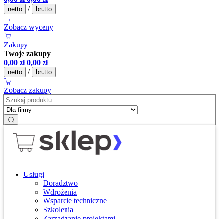
/
netto
brutto
Zobacz wyceny
Zakupy
Twoje zakupy
0,00
zł
0,00
zł
/
netto
brutto
Zobacz zakupy
Usługi
Doradztwo
Wdrożenia
Wsparcie techniczne
Szkolenia
Zarządzanie projektami