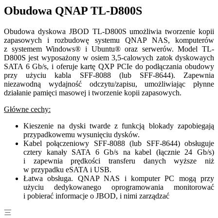
Obudowa QNAP TL-D800S
Obudowa dyskowa JBOD TL-D800S umożliwia tworzenie kopii
zapasowych i rozbudowę systemu QNAP NAS, komputerów
z systemem Windows® i Ubuntu® oraz serwerów. Model TL-
D800S jest wyposażony w osiem 3,5-calowych zatok dyskowaych
SATA 6 Gb/s, i oferuje kartę QXP PCIe do podłączania obudowy
przy użyciu kabla SFF-8088 (lub SFF-8644). Zapewnia
niezawodną wydajność odczytu/zapisu, umożliwiając płynne
działanie pamięci masowej i tworzenie kopii zapasowych.
Główne cechy:
Kieszenie na dyski twarde z funkcją blokady zapobiegają
przypadkowemu wysunięciu dysków.
Kabel połączeniowy SFF-8088 (lub SFF-8644) obsługuje
cztery kanały SATA 6 Gb/s na kabel (łącznie 24 Gb/s)
i zapewnia prędkości transferu danych wyższe niż
w przypadku eSATA i USB.
Łatwa obsługa. QNAP NAS i komputer PC mogą przy
użyciu dedykowanego oprogramowania monitorować
i pobierać informacje o JBOD, i nimi zarządzać