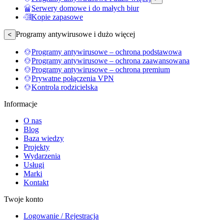
Serwery domowe i do małych biur
Kopie zapasowe
Programy antywirusowe i dużo więcej
<
Programy antywirusowe – ochrona podstawowa
Programy antywirusowe – ochrona zaawansowana
Programy antywirusowe – ochrona premium
Prywatne połączenia VPN
Kontrola rodzicielska
Informacje
O nas
Blog
Baza wiedzy
Projekty
Wydarzenia
Usługi
Marki
Kontakt
Twoje konto
Logowanie / Rejestracja