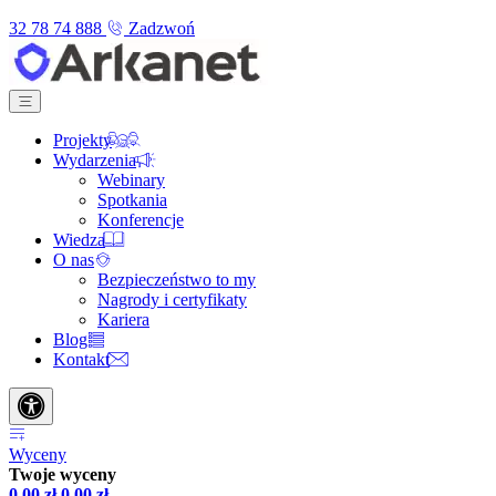
32 78 74 888
Zadzwoń
Projekty
Wydarzenia
Webinary
Spotkania
Konferencje
Wiedza
O nas
Bezpieczeństwo to my
Nagrody i certyfikaty
Kariera
Blog
Kontakt
Wyceny
Twoje wyceny
0,00
zł
0,00
zł