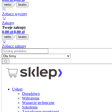
/
netto
brutto
Zobacz wyceny
Zakupy
Twoje zakupy
0,00
zł
0,00
zł
/
netto
brutto
Zobacz zakupy
Usługi
Doradztwo
Wdrożenia
Wsparcie techniczne
Szkolenia
Zarządzanie projektami