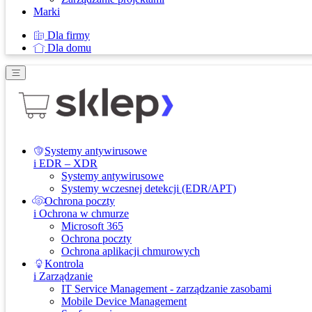
Marki
Dla firmy
Dla domu
Systemy antywirusowe
i EDR – XDR
Systemy antywirusowe
Systemy wczesnej detekcji (EDR/APT)
Ochrona poczty
i Ochrona w chmurze
Microsoft 365
Ochrona poczty
Ochrona aplikacji chmurowych
Kontrola
i Zarządzanie
IT Service Management - zarządzanie zasobami
Mobile Device Management