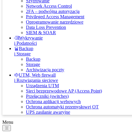
Szyfrowanie
Network Access Control
2FA – podwójna autoryzacja
Privileged Access Management
Oprogramowanie narzędziowe
Data Loss Prevention
SIEM & SOAR
Wykrywanie
i Podatności
Backup
i Storage
Backup
Storage
Archiwizacja poczty
UTM, Web firewall
i Rozwiązania sieciowe
Urządzenia UTM
Sieci bezprzewodowe AP (Access Point)
Przełączniki (switches)
Ochrona aplikacji webowych
Ochrona automatyki przemysłowej OT
UPS zasilanie awaryjne
Menu