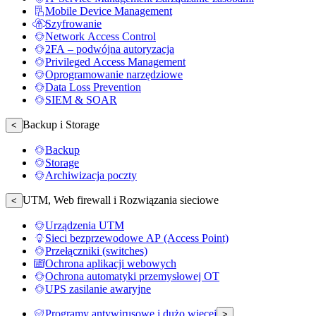
Mobile Device Management
Szyfrowanie
Network Access Control
2FA – podwójna autoryzacja
Privileged Access Management
Oprogramowanie narzędziowe
Data Loss Prevention
SIEM & SOAR
Backup i Storage
<
Backup
Storage
Archiwizacja poczty
UTM, Web firewall i Rozwiązania sieciowe
<
Urządzenia UTM
Sieci bezprzewodowe AP (Access Point)
Przełączniki (switches)
Ochrona aplikacji webowych
Ochrona automatyki przemysłowej OT
UPS zasilanie awaryjne
Programy antywirusowe i dużo więcej
>