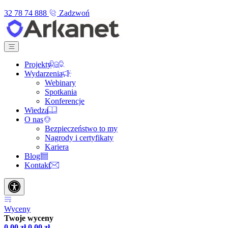
32 78 74 888
Zadzwoń
Projekty
Wydarzenia
Webinary
Spotkania
Konferencje
Wiedza
O nas
Bezpieczeństwo to my
Nagrody i certyfikaty
Kariera
Blog
Kontakt
Wyceny
Twoje wyceny
0,00
zł
0,00
zł