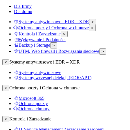
Dla firmy
Dla domu
Systemy antywirusowe i EDR – XDR
>
Ochrona poczty i Ochrona w chmurze
>
Kontrola i Zarządzanie
>
Wykrywanie i Podatności
Backup i Storage
>
UTM, Web firewall i Rozwiązania sieciowe
>
Systemy antywirusowe i EDR – XDR
<
Systemy antywirusowe
Systemy wczesnej detekcji (EDR/APT)
Ochrona poczty i Ochrona w chmurze
<
Microsoft 365
Ochrona poczty
Ochrona chmury
Kontrola i Zarządzanie
<
IT Service Management Zarządzanie zasobami