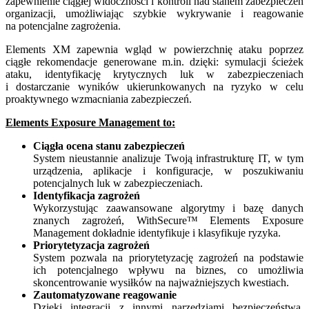
zapewnienie ciągłej widoczności i kontroli nad stanem zabezpieczeń
organizacji, umożliwiając szybkie wykrywanie i reagowanie
na potencjalne zagrożenia.
Elements XM zapewnia wgląd w powierzchnię ataku poprzez
ciągłe rekomendacje generowane m.in. dzięki: symulacji ścieżek
ataku, identyfikację krytycznych luk w zabezpieczeniach
i dostarczanie wyników ukierunkowanych na ryzyko w celu
proaktywnego wzmacniania zabezpieczeń.
Elements Exposure Management to:
Ciągła ocena stanu zabezpieczeń
System nieustannie analizuje Twoją infrastrukturę IT, w tym
urządzenia, aplikacje i konfiguracje, w poszukiwaniu
potencjalnych luk w zabezpieczeniach.
Identyfikacja zagrożeń
Wykorzystując zaawansowane algorytmy i bazę danych
znanych zagrożeń, WithSecure™ Elements Exposure
Management dokładnie identyfikuje i klasyfikuje ryzyka.
Priorytetyzacja zagrożeń
System pozwala na priorytetyzację zagrożeń na podstawie
ich potencjalnego wpływu na biznes, co umożliwia
skoncentrowanie wysiłków na najważniejszych kwestiach.
Zautomatyzowane reagowanie
Dzięki integracji z innymi narzędziami bezpieczeństwa,