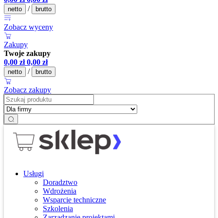
/
netto
brutto
Zobacz wyceny
Zakupy
Twoje zakupy
0,00
zł
0,00
zł
/
netto
brutto
Zobacz zakupy
Usługi
Doradztwo
Wdrożenia
Wsparcie techniczne
Szkolenia
Zarządzanie projektami