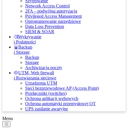
Szyfrowanie
Network Access Control
2FA – podwójna autoryzacja
Privileged Access Management
Oprogramowanie narzędziowe
Data Loss Prevention
SIEM & SOAR
Wykrywanie
i Podatności
Backup
i Storage
Backup
Storage
Archiwizacja poczty
UTM, Web firewall
i Rozwiązania sieciowe
Urządzenia UTM
Sieci bezprzewodowe AP (Access Point)
Przełączniki (switches)
Ochrona aplikacji webowych
Ochrona automatyki przemysłowej OT
UPS zasilanie awaryjne
Menu