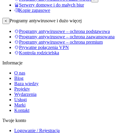
Serwery domowe i do małych biur
Kopie zapasowe
Programy antywirusowe i dużo więcej
<
Programy antywirusowe – ochrona podstawowa
Programy antywirusowe – ochrona zaawansowana
Programy antywirusowe – ochrona premium
Prywatne połączenia VPN
Kontrola rodzicielska
Informacje
O nas
Blog
Baza wiedzy
Projekty
Wydarzenia
Usługi
Marki
Kontakt
Twoje konto
Logowanie / Rejestracja