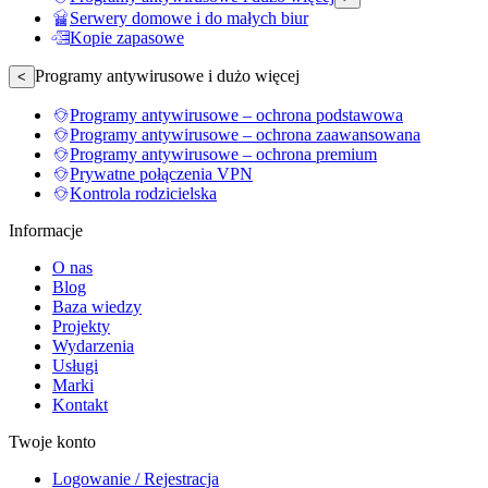
Serwery domowe i do małych biur
Kopie zapasowe
Programy antywirusowe i dużo więcej
<
Programy antywirusowe – ochrona podstawowa
Programy antywirusowe – ochrona zaawansowana
Programy antywirusowe – ochrona premium
Prywatne połączenia VPN
Kontrola rodzicielska
Informacje
O nas
Blog
Baza wiedzy
Projekty
Wydarzenia
Usługi
Marki
Kontakt
Twoje konto
Logowanie / Rejestracja