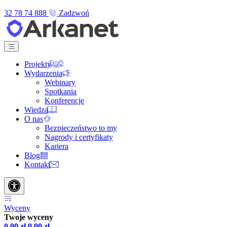
32 78 74 888
Zadzwoń
Projekty
Wydarzenia
Webinary
Spotkania
Konferencje
Wiedza
O nas
Bezpieczeństwo to my
Nagrody i certyfikaty
Kariera
Blog
Kontakt
Wyceny
Twoje wyceny
0,00
zł
0,00
zł