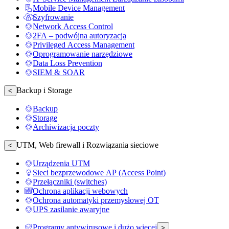
Mobile Device Management
Szyfrowanie
Network Access Control
2FA – podwójna autoryzacja
Privileged Access Management
Oprogramowanie narzędziowe
Data Loss Prevention
SIEM & SOAR
Backup i Storage
<
Backup
Storage
Archiwizacja poczty
UTM, Web firewall i Rozwiązania sieciowe
<
Urządzenia UTM
Sieci bezprzewodowe AP (Access Point)
Przełączniki (switches)
Ochrona aplikacji webowych
Ochrona automatyki przemysłowej OT
UPS zasilanie awaryjne
Programy antywirusowe i dużo więcej
>