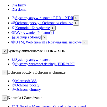
Dla firmy
Dla domu
Systemy antywirusowe i EDR – XDR
>
Ochrona poczty i Ochrona w chmurze
>
Kontrola i Zarządzanie
>
Wykrywanie i Podatności
Backup i Storage
>
UTM, Web firewall i Rozwiązania sieciowe
>
Systemy antywirusowe i EDR – XDR
<
Systemy antywirusowe
Systemy wczesnej detekcji (EDR/APT)
Ochrona poczty i Ochrona w chmurze
<
Microsoft 365
Ochrona poczty
Ochrona chmury
Kontrola i Zarządzanie
<
IT Service Management Zarządzanie zasobami