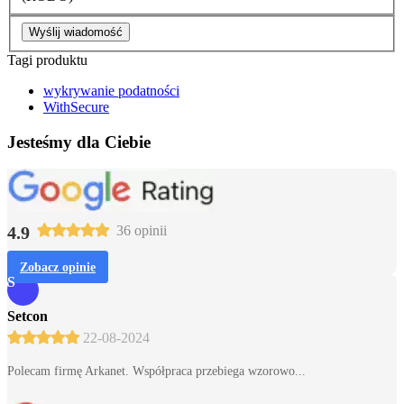
Wyślij wiadomość
Tagi produktu
wykrywanie podatności
WithSecure
Jesteśmy dla Ciebie
4.9
36 opinii
Zobacz opinie
S
Setcon
22-08-2024
Polecam firmę Arkanet. Współpraca przebiega wzorowo...