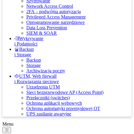
Szyfrowanie
Network Access Control
2FA – podwójna autoryzacja
Privileged Access Management
Oprogramowanie narzędziowe
Data Loss Prevention
SIEM & SOAR
Wykrywanie
i Podatności
Backup
i Storage
Backup
Storage
Archiwizacja poczty
UTM, Web firewall
i Rozwiązania sieciowe
Urządzenia UTM
Sieci bezprzewodowe AP (Access Point)
Przełączniki (switches)
Ochrona aplikacji webowych
Ochrona automatyki przemysłowej OT
UPS zasilanie awaryjne
Menu