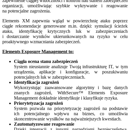
zapewnienie ciągłej widoczności i kontroli nad stanem zabezpieczeń
organizacji, umożliwiając szybkie wykrywanie i reagowanie
na potencjalne zagrożenia.
Elements XM zapewnia wgląd w powierzchnię ataku poprzez
ciągłe rekomendacje generowane m.in. dzięki: symulacji ścieżek
ataku, identyfikację krytycznych luk w zabezpieczeniach
i dostarczanie wyników ukierunkowanych na ryzyko w celu
proaktywnego wzmacniania zabezpieczeń.
Elements Exposure Management to:
Ciągła ocena stanu zabezpieczeń
System nieustannie analizuje Twoją infrastrukturę IT, w tym
urządzenia, aplikacje i konfiguracje, w poszukiwaniu
potencjalnych luk w zabezpieczeniach.
Identyfikacja zagrożeń
Wykorzystując zaawansowane algorytmy i bazę danych
znanych zagrożeń, WithSecure™ Elements Exposure
Management dokładnie identyfikuje i klasyfikuje ryzyka.
Priorytetyzacja zagrożeń
System pozwala na priorytetyzację zagrożeń na podstawie
ich potencjalnego wpływu na biznes, co umożliwia
skoncentrowanie wysiłków na najważniejszych kwestiach.
Zautomatyzowane reagowanie
Dzięki integracji z innymi narzędziami bezpieczeństwa,