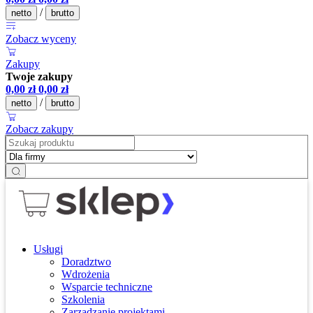
/
netto
brutto
Zobacz wyceny
Zakupy
Twoje zakupy
0,00
zł
0,00
zł
/
netto
brutto
Zobacz zakupy
Usługi
Doradztwo
Wdrożenia
Wsparcie techniczne
Szkolenia
Zarządzanie projektami