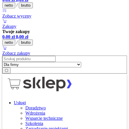
/
netto
brutto
Zobacz wyceny
Zakupy
Twoje zakupy
0,00
zł
0,00
zł
/
netto
brutto
Zobacz zakupy
Usługi
Doradztwo
Wdrożenia
Wsparcie techniczne
Szkolenia
Zarządzanie projektami