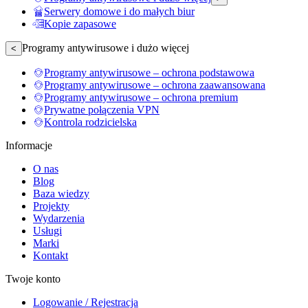
Serwery domowe i do małych biur
Kopie zapasowe
Programy antywirusowe i dużo więcej
<
Programy antywirusowe – ochrona podstawowa
Programy antywirusowe – ochrona zaawansowana
Programy antywirusowe – ochrona premium
Prywatne połączenia VPN
Kontrola rodzicielska
Informacje
O nas
Blog
Baza wiedzy
Projekty
Wydarzenia
Usługi
Marki
Kontakt
Twoje konto
Logowanie / Rejestracja