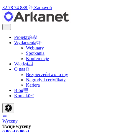
32 78 74 888
Zadzwoń
Projekty
Wydarzenia
Webinary
Spotkania
Konferencje
Wiedza
O nas
Bezpieczeństwo to my
Nagrody i certyfikaty
Kariera
Blog
Kontakt
Wyceny
Twoje wyceny
0,00
zł
0,00
zł