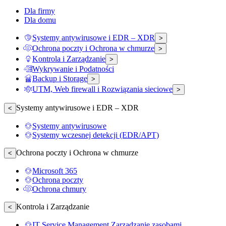
Dla firmy
Dla domu
Systemy antywirusowe i EDR – XDR
>
Ochrona poczty i Ochrona w chmurze
>
Kontrola i Zarządzanie
>
Wykrywanie i Podatności
Backup i Storage
>
UTM, Web firewall i Rozwiązania sieciowe
>
Systemy antywirusowe i EDR – XDR
<
Systemy antywirusowe
Systemy wczesnej detekcji (EDR/APT)
Ochrona poczty i Ochrona w chmurze
<
Microsoft 365
Ochrona poczty
Ochrona chmury
Kontrola i Zarządzanie
<
IT Service Management Zarządzanie zasobami