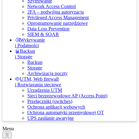
Szyfrowanie
Network Access Control
2FA – podwójna autoryzacja
Privileged Access Management
Oprogramowanie narzędziowe
Data Loss Prevention
SIEM & SOAR
Wykrywanie
i Podatności
Backup
i Storage
Backup
Storage
Archiwizacja poczty
UTM, Web firewall
i Rozwiązania sieciowe
Urządzenia UTM
Sieci bezprzewodowe AP (Access Point)
Przełączniki (switches)
Ochrona aplikacji webowych
Ochrona automatyki przemysłowej OT
UPS zasilanie awaryjne
Menu