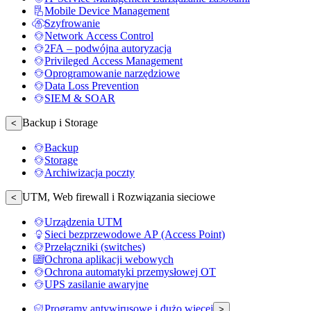
Mobile Device Management
Szyfrowanie
Network Access Control
2FA – podwójna autoryzacja
Privileged Access Management
Oprogramowanie narzędziowe
Data Loss Prevention
SIEM & SOAR
Backup i Storage
<
Backup
Storage
Archiwizacja poczty
UTM, Web firewall i Rozwiązania sieciowe
<
Urządzenia UTM
Sieci bezprzewodowe AP (Access Point)
Przełączniki (switches)
Ochrona aplikacji webowych
Ochrona automatyki przemysłowej OT
UPS zasilanie awaryjne
Programy antywirusowe i dużo więcej
>