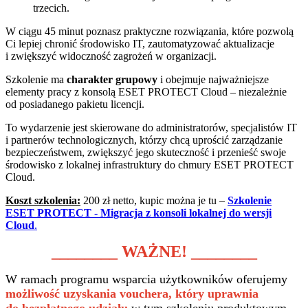
trzecich.
W ciągu 45 minut poznasz praktyczne rozwiązania, które pozwolą
Ci lepiej chronić środowisko IT, zautomatyzować aktualizacje
i zwiększyć widoczność zagrożeń w organizacji.
Szkolenie ma
charakter grupowy
i obejmuje najważniejsze
elementy pracy z konsolą ESET PROTECT Cloud – niezależnie
od posiadanego pakietu licencji.
To wydarzenie jest skierowane do administratorów, specjalistów IT
i partnerów technologicznych, którzy chcą uprościć zarządzanie
bezpieczeństwem, zwiększyć jego skuteczność i przenieść swoje
środowisko z lokalnej infrastruktury do chmury ESET PROTECT
Cloud.
Koszt szkolenia:
200 zł netto, kupic można je tu –
Szkolenie
ESET PROTECT - Migracja z konsoli lokalnej do wersji
Cloud
.
________ WAŻNE! ________
W ramach programu wsparcia użytkowników oferujemy
możliwość uzyskania vouchera, który uprawnia
do bezpłatnego udziału
w tym szkoleniu produktowym.