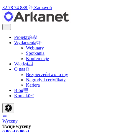
32 78 74 888
Zadzwoń
Projekty
Wydarzenia
Webinary
Spotkania
Konferencje
Wiedza
O nas
Bezpieczeństwo to my
Nagrody i certyfikaty
Kariera
Blog
Kontakt
Wyceny
Twoje wyceny
0,00
zł
0,00
zł