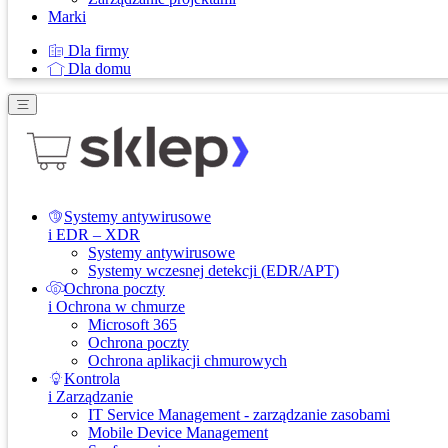
Marki
Dla firmy
Dla domu
Systemy antywirusowe
i EDR – XDR
Systemy antywirusowe
Systemy wczesnej detekcji (EDR/APT)
Ochrona poczty
i Ochrona w chmurze
Microsoft 365
Ochrona poczty
Ochrona aplikacji chmurowych
Kontrola
i Zarządzanie
IT Service Management - zarządzanie zasobami
Mobile Device Management