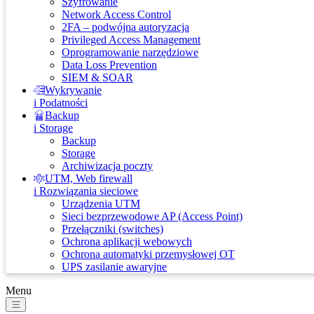
Szyfrowanie
Network Access Control
2FA – podwójna autoryzacja
Privileged Access Management
Oprogramowanie narzędziowe
Data Loss Prevention
SIEM & SOAR
Wykrywanie
i Podatności
Backup
i Storage
Backup
Storage
Archiwizacja poczty
UTM, Web firewall
i Rozwiązania sieciowe
Urządzenia UTM
Sieci bezprzewodowe AP (Access Point)
Przełączniki (switches)
Ochrona aplikacji webowych
Ochrona automatyki przemysłowej OT
UPS zasilanie awaryjne
Menu