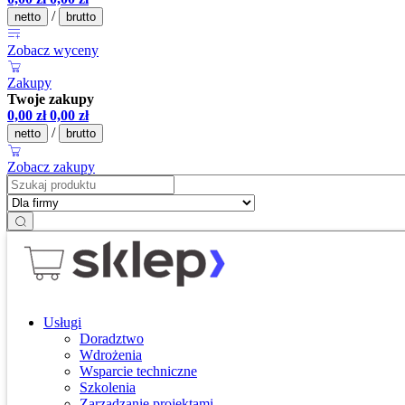
/
netto
brutto
Zobacz wyceny
Zakupy
Twoje zakupy
0,00
zł
0,00
zł
/
netto
brutto
Zobacz zakupy
Usługi
Doradztwo
Wdrożenia
Wsparcie techniczne
Szkolenia
Zarządzanie projektami