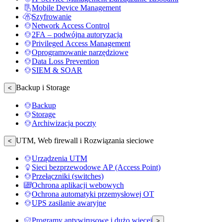
Mobile Device Management
Szyfrowanie
Network Access Control
2FA – podwójna autoryzacja
Privileged Access Management
Oprogramowanie narzędziowe
Data Loss Prevention
SIEM & SOAR
Backup i Storage
<
Backup
Storage
Archiwizacja poczty
UTM, Web firewall i Rozwiązania sieciowe
<
Urządzenia UTM
Sieci bezprzewodowe AP (Access Point)
Przełączniki (switches)
Ochrona aplikacji webowych
Ochrona automatyki przemysłowej OT
UPS zasilanie awaryjne
Programy antywirusowe i dużo więcej
>