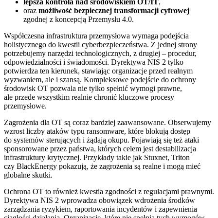
lepsza kontrola nad środowiskiem OT/IT
,
oraz
możliwość bezpiecznej transformacji cyfrowej
zgodnej z koncepcją Przemysłu 4.0.
Współczesna infrastruktura przemysłowa wymaga podejścia
holistycznego do kwestii cyberbezpieczeństwa. Z jednej strony
potrzebujemy narzędzi technologicznych, z drugiej – procedur,
odpowiedzialności i świadomości. Dyrektywa NIS 2 tylko
potwierdza ten kierunek, stawiając organizacje przed realnym
wyzwaniem, ale i szansą. Kompleksowe podejście do ochrony
środowisk OT pozwala nie tylko spełnić wymogi prawne,
ale przede wszystkim realnie chronić kluczowe procesy
przemysłowe.
Zagrożenia dla OT są coraz bardziej zaawansowane. Obserwujemy
wzrost liczby ataków typu ransomware, które blokują dostęp
do systemów sterujących i żądają okupu. Pojawiają się też ataki
sponsorowane przez państwa, których celem jest destabilizacja
infrastruktury krytycznej. Przykłady takie jak Stuxnet, Triton
czy BlackEnergy pokazują, że zagrożenia są realne i mogą mieć
globalne skutki.
Ochrona OT to również kwestia zgodności z regulacjami prawnymi.
Dyrektywa NIS 2 wprowadza obowiązek wdrożenia środków
zarządzania ryzykiem, raportowania incydentów i zapewnienia
ciągłości działania. Organizacje, które nie spełnią tych wymogów,