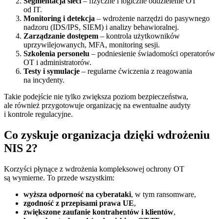
Segmentacja sieci
– fizyczne i logiczne oddzielenie OT
od IT.
Monitoring i detekcja
– wdrożenie narzędzi do pasywnego
nadzoru (IDS/IPS, SIEM) i analizy behawioralnej.
Zarządzanie dostępem
– kontrola użytkowników
uprzywilejowanych, MFA, monitoring sesji.
Szkolenia personelu
– podniesienie świadomości operatorów
OT i administratorów.
Testy i symulacje
– regularne ćwiczenia z reagowania
na incydenty.
Takie podejście nie tylko zwiększa poziom bezpieczeństwa,
ale również przygotowuje organizację na ewentualne audyty
i kontrole regulacyjne.
Co zyskuje organizacja dzięki wdrożeniu
NIS 2?
Korzyści płynące z wdrożenia kompleksowej ochrony OT
są wymierne. To przede wszystkim:
wyższa odporność na cyberataki
, w tym ransomware,
zgodność z przepisami prawa UE
,
zwiększone zaufanie kontrahentów i klientów
,