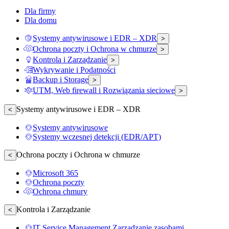
Dla firmy
Dla domu
Systemy antywirusowe i EDR – XDR
>
Ochrona poczty i Ochrona w chmurze
>
Kontrola i Zarządzanie
>
Wykrywanie i Podatności
Backup i Storage
>
UTM, Web firewall i Rozwiązania sieciowe
>
Systemy antywirusowe i EDR – XDR
<
Systemy antywirusowe
Systemy wczesnej detekcji (EDR/APT)
Ochrona poczty i Ochrona w chmurze
<
Microsoft 365
Ochrona poczty
Ochrona chmury
Kontrola i Zarządzanie
<
IT Service Management Zarządzanie zasobami