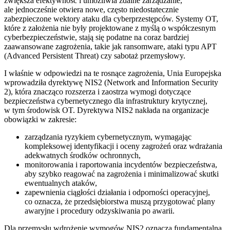
zwiększa efektywność i umożliwia zdalne zarządzanie,
ale jednocześnie otwiera nowe, często niedostatecznie
zabezpieczone wektory ataku dla cyberprzestępców. Systemy OT,
które z założenia nie były projektowane z myślą o współczesnym
cyberbezpieczeństwie, stają się podatne na coraz bardziej
zaawansowane zagrożenia, takie jak ransomware, ataki typu APT
(Advanced Persistent Threat) czy sabotaż przemysłowy.
I właśnie w odpowiedzi na te rosnące zagrożenia, Unia Europejska
wprowadziła dyrektywę NIS2 (Network and Information Security
2), która znacząco rozszerza i zaostrza wymogi dotyczące
bezpieczeństwa cybernetycznego dla infrastruktury krytycznej,
w tym środowisk OT. Dyrektywa NIS2 nakłada na organizacje
obowiązki w zakresie:
zarządzania ryzykiem cybernetycznym, wymagając
kompleksowej identyfikacji i oceny zagrożeń oraz wdrażania
adekwatnych środków ochronnych,
monitorowania i raportowania incydentów bezpieczeństwa,
aby szybko reagować na zagrożenia i minimalizować skutki
ewentualnych ataków,
zapewnienia ciągłości działania i odporności operacyjnej,
co oznacza, że przedsiębiorstwa muszą przygotować plany
awaryjne i procedury odzyskiwania po awarii.
Dla przemysłu wdrożenie wymogów NIS2 oznacza fundamentalną