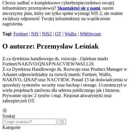
Chcesz zadbać o kompleksowe cyberbezpieczeństwo swojej
infrastruktury przemysłowej?
Skontaktuj się z nami
, razem
stworzymy plan, który nie tylko spełni wymogi NIS 2, ale realnie
zwiększy odporność Twojej infrastruktury na współczesne
zagrożenia.
Tagi
:
Fortinet
|
NIS
|
NIS2
|
OT
|
Wallix
|
WithSecure
O autorze: Przemysław Leśniak
Z-ca dyrektora handlowego ds. rozwoju - Opiekun marki
Fortinet/NAKIVO/QNAP/NACVIEW/WALLIX
Z-ca Dyrektora Handlowego ds. Rozwoju oraz Product Manager w
Arkanet odpowiedzialny za rozwój marek: Fortinet, Wallix,
NAKIVO, QNAP oraz NACVIEW. Ponad 15 lat doświadczenia w
sprzedaży systemów security oraz backup i storage. Uczestniczył w
wielu projektach zarówno dla sektora publicznego jak i biznesu.
Prywatnie ojciec 2 synów i mąż. Pasjonat akwarystyki oraz
zabezpieczeń OT.
Szukaj
Kategorie