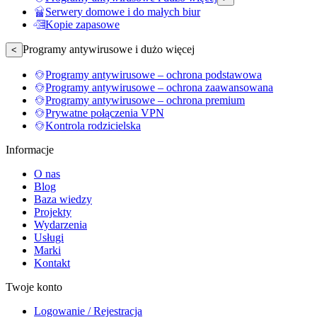
Serwery domowe i do małych biur
Kopie zapasowe
Programy antywirusowe i dużo więcej
<
Programy antywirusowe – ochrona podstawowa
Programy antywirusowe – ochrona zaawansowana
Programy antywirusowe – ochrona premium
Prywatne połączenia VPN
Kontrola rodzicielska
Informacje
O nas
Blog
Baza wiedzy
Projekty
Wydarzenia
Usługi
Marki
Kontakt
Twoje konto
Logowanie / Rejestracja