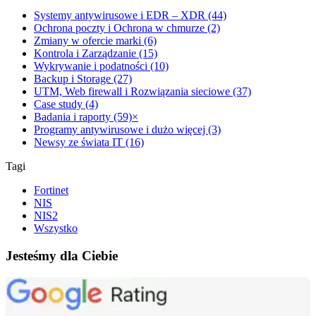
Systemy antywirusowe i EDR – XDR (44)
Ochrona poczty i Ochrona w chmurze (2)
Zmiany w ofercie marki (6)
Kontrola i Zarządzanie (15)
Wykrywanie i podatności (10)
Backup i Storage (27)
UTM, Web firewall i Rozwiązania sieciowe (37)
Case study (4)
Badania i raporty (59)
×
Programy antywirusowe i dużo więcej (3)
Newsy ze świata IT (16)
Tagi
Fortinet
NIS
NIS2
Wszystko
Jesteśmy dla Ciebie