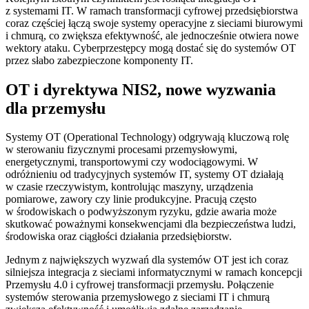
z systemami IT. W ramach transformacji cyfrowej przedsiębiorstwa
coraz częściej łączą swoje systemy operacyjne z sieciami biurowymi
i chmurą, co zwiększa efektywność, ale jednocześnie otwiera nowe
wektory ataku. Cyberprzestępcy mogą dostać się do systemów OT
przez słabo zabezpieczone komponenty IT.
OT i dyrektywa NIS2, nowe wyzwania
dla przemysłu
Systemy OT (Operational Technology) odgrywają kluczową rolę
w sterowaniu fizycznymi procesami przemysłowymi,
energetycznymi, transportowymi czy wodociągowymi. W
odróżnieniu od tradycyjnych systemów IT, systemy OT działają
w czasie rzeczywistym, kontrolując maszyny, urządzenia
pomiarowe, zawory czy linie produkcyjne. Pracują często
w środowiskach o podwyższonym ryzyku, gdzie awaria może
skutkować poważnymi konsekwencjami dla bezpieczeństwa ludzi,
środowiska oraz ciągłości działania przedsiębiorstw.
Jednym z największych wyzwań dla systemów OT jest ich coraz
silniejsza integracja z sieciami informatycznymi w ramach koncepcji
Przemysłu 4.0 i cyfrowej transformacji przemysłu. Połączenie
systemów sterowania przemysłowego z sieciami IT i chmurą