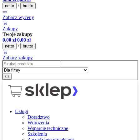
/
netto
brutto
Zobacz wyceny
Zakupy
Twoje zakupy
0,00
zł
0,00
zł
/
netto
brutto
Zobacz zakupy
Usługi
Doradztwo
Wdrożenia
Wsparcie techniczne
Szkolenia
Zarządzanie projektami