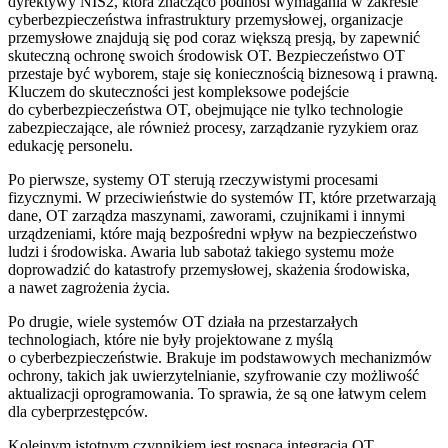
dyrektywy NIS2, która znacząco podnosi wymagania w zakresie
cyberbezpieczeństwa infrastruktury przemysłowej, organizacje
przemysłowe znajdują się pod coraz większą presją, by zapewnić
skuteczną ochronę swoich środowisk OT. Bezpieczeństwo OT
przestaje być wyborem, staje się koniecznością biznesową i prawną.
Kluczem do skuteczności jest kompleksowe podejście
do cyberbezpieczeństwa OT, obejmujące nie tylko technologie
zabezpieczające, ale również procesy, zarządzanie ryzykiem oraz
edukację personelu.
Po pierwsze, systemy OT sterują rzeczywistymi procesami
fizycznymi. W przeciwieństwie do systemów IT, które przetwarzają
dane, OT zarządza maszynami, zaworami, czujnikami i innymi
urządzeniami, które mają bezpośredni wpływ na bezpieczeństwo
ludzi i środowiska. Awaria lub sabotaż takiego systemu może
doprowadzić do katastrofy przemysłowej, skażenia środowiska,
a nawet zagrożenia życia.
Po drugie, wiele systemów OT działa na przestarzałych
technologiach, które nie były projektowane z myślą
o cyberbezpieczeństwie. Brakuje im podstawowych mechanizmów
ochrony, takich jak uwierzytelnianie, szyfrowanie czy możliwość
aktualizacji oprogramowania. To sprawia, że są one łatwym celem
dla cyberprzestępców.
Kolejnym istotnym czynnikiem jest rosnąca integracja OT