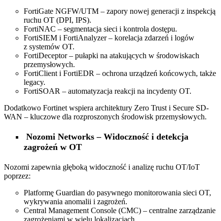
FortiGate NGFW/UTM – zapory nowej generacji z inspekcją
ruchu OT (DPI, IPS).
FortiNAC – segmentacja sieci i kontrola dostępu.
FortiSIEM i FortiAnalyzer – korelacja zdarzeń i logów
z systemów OT.
FortiDeceptor – pułapki na atakujących w środowiskach
przemysłowych.
FortiClient i FortiEDR – ochrona urządzeń końcowych, także
legacy.
FortiSOAR – automatyzacja reakcji na incydenty OT.
Dodatkowo Fortinet wspiera architektury Zero Trust i Secure SD-
WAN – kluczowe dla rozproszonych środowisk przemysłowych.
Nozomi Networks – Widoczność i detekcja
zagrożeń w OT
Nozomi zapewnia głęboką widoczność i analizę ruchu OT/IoT
poprzez:
Platformę Guardian do pasywnego monitorowania sieci OT,
wykrywania anomalii i zagrożeń.
Central Management Console (CMC) – centralne zarządzanie
zagrożeniami w wielu lokalizacjach.