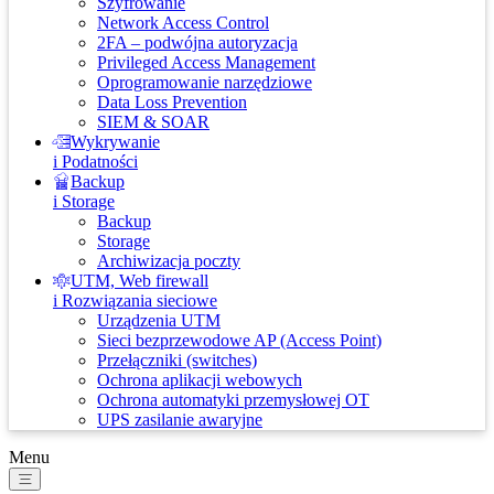
Szyfrowanie
Network Access Control
2FA – podwójna autoryzacja
Privileged Access Management
Oprogramowanie narzędziowe
Data Loss Prevention
SIEM & SOAR
Wykrywanie
i Podatności
Backup
i Storage
Backup
Storage
Archiwizacja poczty
UTM, Web firewall
i Rozwiązania sieciowe
Urządzenia UTM
Sieci bezprzewodowe AP (Access Point)
Przełączniki (switches)
Ochrona aplikacji webowych
Ochrona automatyki przemysłowej OT
UPS zasilanie awaryjne
Menu