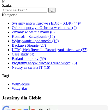
Szukaj
Kategorie
Systemy antywirusowe i EDR – XDR (44)
×
Ochrona poczty i Ochrona w chmurze (2)
Zmiany w ofercie marki (6)
Kontrola i Zarządzanie (15)
Wykrywanie i podatności (10)
Backup i Storage (27)
UTM, Web firewall i Rozwiązania sieciowe (37)
Case study (4)
Badania i raporty (59)
Programy antywirusowe i dużo więcej (3)
Newsy ze świata IT (16)
Tagi
WithSecure
Wszystko
Jesteśmy dla Ciebie