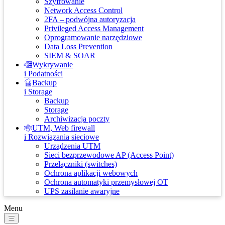
Szyfrowanie
Network Access Control
2FA – podwójna autoryzacja
Privileged Access Management
Oprogramowanie narzędziowe
Data Loss Prevention
SIEM & SOAR
Wykrywanie
i Podatności
Backup
i Storage
Backup
Storage
Archiwizacja poczty
UTM, Web firewall
i Rozwiązania sieciowe
Urządzenia UTM
Sieci bezprzewodowe AP (Access Point)
Przełączniki (switches)
Ochrona aplikacji webowych
Ochrona automatyki przemysłowej OT
UPS zasilanie awaryjne
Menu