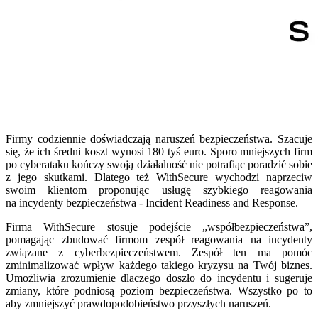
Firmy codziennie doświadczają naruszeń bezpieczeństwa. Szacuje
się, że ich średni koszt wynosi 180 tyś euro. Sporo mniejszych firm
po cyberataku kończy swoją działalność nie potrafiąc poradzić sobie
z jego skutkami. Dlatego też WithSecure wychodzi naprzeciw
swoim klientom proponując usługę szybkiego reagowania
na incydenty bezpieczeństwa - Incident Readiness and Response.
Firma WithSecure stosuje podejście „współbezpieczeństwa”,
pomagając zbudować firmom zespół reagowania na incydenty
związane z cyberbezpieczeństwem. Zespół ten ma pomóc
zminimalizować wpływ każdego takiego kryzysu na Twój biznes.
Umożliwia zrozumienie dlaczego doszło do incydentu i sugeruje
zmiany, które podniosą poziom bezpieczeństwa. Wszystko po to
aby zmniejszyć prawdopodobieństwo przyszłych naruszeń.