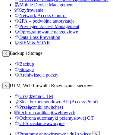
Mobile Device Management
Szyfrowanie
Network Access Control
2FA – podwójna autoryzacja
Privileged Access Management
Oprogramowanie narzędziowe
Data Loss Prevention
SIEM & SOAR
Backup i Storage
<
Backup
Storage
Archiwizacja poczty
UTM, Web firewall i Rozwiązania sieciowe
<
Urządzenia UTM
Sieci bezprzewodowe AP (Access Point)
Przełączniki (switches)
Ochrona aplikacji webowych
Ochrona automatyki przemysłowej OT
UPS zasilanie awaryjne
Programy antywirusowe i dużo więcej
>