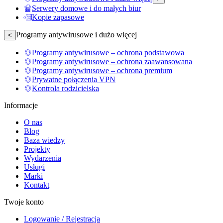
Serwery domowe i do małych biur
Kopie zapasowe
Programy antywirusowe i dużo więcej
<
Programy antywirusowe – ochrona podstawowa
Programy antywirusowe – ochrona zaawansowana
Programy antywirusowe – ochrona premium
Prywatne połączenia VPN
Kontrola rodzicielska
Informacje
O nas
Blog
Baza wiedzy
Projekty
Wydarzenia
Usługi
Marki
Kontakt
Twoje konto
Logowanie / Rejestracja