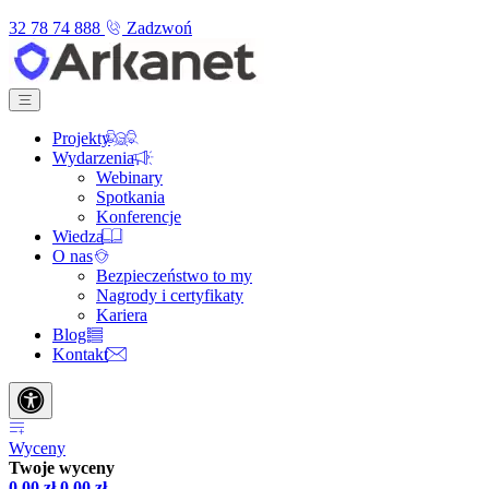
32 78 74 888
Zadzwoń
Projekty
Wydarzenia
Webinary
Spotkania
Konferencje
Wiedza
O nas
Bezpieczeństwo to my
Nagrody i certyfikaty
Kariera
Blog
Kontakt
Wyceny
Twoje wyceny
0,00
zł
0,00
zł