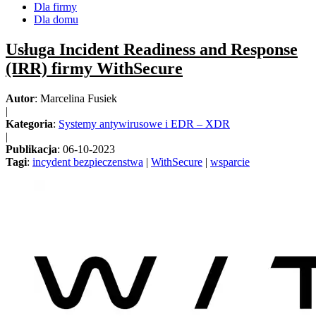
Dla firmy
Dla domu
Usługa Incident Readiness and Response
(IRR) firmy WithSecure
Autor
: Marcelina Fusiek
|
Kategoria
:
Systemy antywirusowe i EDR – XDR
|
Publikacja
: 06-10-2023
Tagi
:
incydent bezpieczenstwa
|
WithSecure
|
wsparcie