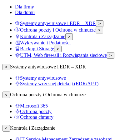
Dla firmy
Dla domu
Systemy antywirusowe i EDR – XDR
>
Ochrona poczty i Ochrona w chmurze
>
Kontrola i Zarządzanie
>
Wykrywanie i Podatności
Backup i Storage
>
UTM, Web firewall i Rozwiązania sieciowe
>
Systemy antywirusowe i EDR – XDR
<
Systemy antywirusowe
Systemy wczesnej detekcji (EDR/APT)
Ochrona poczty i Ochrona w chmurze
<
Microsoft 365
Ochrona poczty
Ochrona chmury
Kontrola i Zarządzanie
<
IT Service Management Zarządzanie zasobami