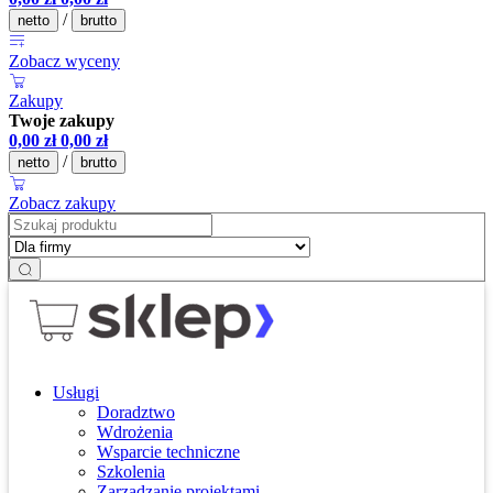
/
netto
brutto
Zobacz wyceny
Zakupy
Twoje zakupy
0,00
zł
0,00
zł
/
netto
brutto
Zobacz zakupy
Usługi
Doradztwo
Wdrożenia
Wsparcie techniczne
Szkolenia
Zarządzanie projektami