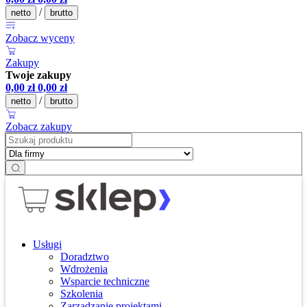
/
netto
brutto
Zobacz wyceny
Zakupy
Twoje zakupy
0,00
zł
0,00
zł
/
netto
brutto
Zobacz zakupy
Usługi
Doradztwo
Wdrożenia
Wsparcie techniczne
Szkolenia
Zarządzanie projektami