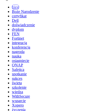
bieg
Boże Narodzenie
certyfikat
Dell
doświadczenie
dyplom
FEN
Fortinet
integracja
konferencja
nagroda
nauka
osiągniecie
QNAP
Safetica
spotkanie
sukces
świeta
szkolenie
wiedza
WithSecure
wsparcie
Xopero
życzenia