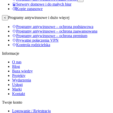
Serwery domowe i do małych biur
Kopie zapasowe
Programy antywirusowe i dużo więcej
<
Programy antywirusowe – ochrona podstawowa
Programy antywirusowe – ochrona zaawansowana
Programy antywirusowe – ochrona premium
Prywatne połączenia VPN
Kontrola rodzicielska
Informacje
O nas
Blog
Baza wiedzy
Projekty
Wydarzenia
Usługi
Marki
Kontakt
Twoje konto
Logowanie / Rejestracja