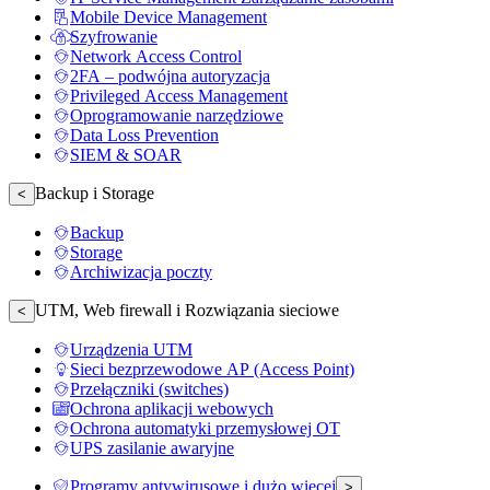
Mobile Device Management
Szyfrowanie
Network Access Control
2FA – podwójna autoryzacja
Privileged Access Management
Oprogramowanie narzędziowe
Data Loss Prevention
SIEM & SOAR
Backup i Storage
<
Backup
Storage
Archiwizacja poczty
UTM, Web firewall i Rozwiązania sieciowe
<
Urządzenia UTM
Sieci bezprzewodowe AP (Access Point)
Przełączniki (switches)
Ochrona aplikacji webowych
Ochrona automatyki przemysłowej OT
UPS zasilanie awaryjne
Programy antywirusowe i dużo więcej
>