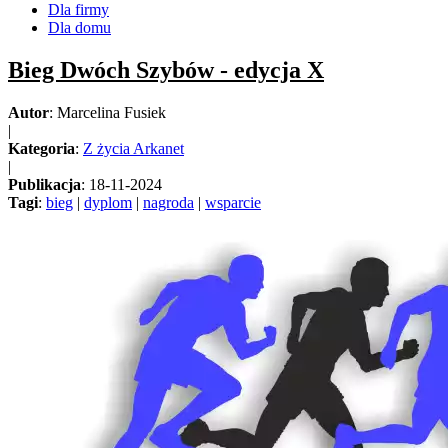
Dla firmy
Dla domu
Bieg Dwóch Szybów - edycja X
Autor
: Marcelina Fusiek
|
Kategoria
:
Z życia Arkanet
|
Publikacja
: 18-11-2024
Tagi
:
bieg
|
dyplom
|
nagroda
|
wsparcie