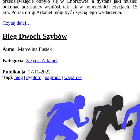
przedsięwzięcie odbyło się w Chorzowie, a dystans jaki musieli
pokonać uczestnicy wyniósł, tak jak w poprzednich edycjach, 15
km. Po raz drugi Arkanet mógł być częścią tego wydarzenia.
Czytaj dalej…
Bieg Dwóch Szybów
Autor
: Marcelina Fusiek
|
Kategoria
:
Z życia Arkanet
|
Publikacja
: 17-11-2022
Tagi
:
bieg
|
dyplom
|
nagroda
|
wsparcie