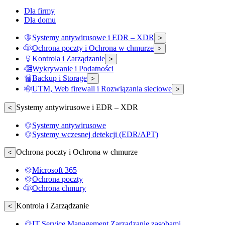
Dla firmy
Dla domu
Systemy antywirusowe i EDR – XDR
>
Ochrona poczty i Ochrona w chmurze
>
Kontrola i Zarządzanie
>
Wykrywanie i Podatności
Backup i Storage
>
UTM, Web firewall i Rozwiązania sieciowe
>
Systemy antywirusowe i EDR – XDR
<
Systemy antywirusowe
Systemy wczesnej detekcji (EDR/APT)
Ochrona poczty i Ochrona w chmurze
<
Microsoft 365
Ochrona poczty
Ochrona chmury
Kontrola i Zarządzanie
<
IT Service Management Zarządzanie zasobami