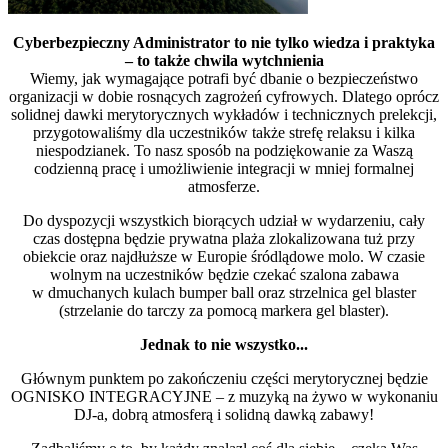
Cyberbezpieczny Administrator to nie tylko wiedza i praktyka
– to także chwila wytchnienia
Wiemy, jak wymagające potrafi być dbanie o bezpieczeństwo
organizacji w dobie rosnących zagrożeń cyfrowych. Dlatego oprócz
solidnej dawki merytorycznych wykładów i technicznych prelekcji,
przygotowaliśmy dla uczestników także strefę relaksu i kilka
niespodzianek. To nasz sposób na podziękowanie za Waszą
codzienną pracę i umożliwienie integracji w mniej formalnej
atmosferze.
Do dyspozycji wszystkich biorących udział w wydarzeniu, cały
czas dostępna będzie prywatna plaża zlokalizowana tuż przy
obiekcie oraz najdłuższe w Europie śródlądowe molo. W czasie
wolnym na uczestników będzie czekać szalona zabawa
w dmuchanych kulach bumper ball oraz strzelnica gel blaster
(strzelanie do tarczy za pomocą markera gel blaster).
Jednak to nie wszystko...
Głównym punktem po zakończeniu części merytorycznej będzie
OGNISKO INTEGRACYJNE – z muzyką na żywo w wykonaniu
DJ-a, dobrą atmosferą i solidną dawką zabawy!