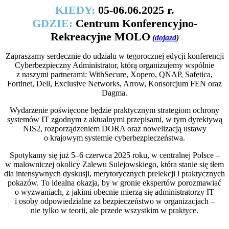
KIEDY:
05
-06.06.2025 r.
GDZIE:
Centrum Konferencyjno-
Rekreacyjne MOLO
(
dojazd
)
Zapraszamy serdecznie do udziału w tegorocznej edycji konferencji
Cyberbezpieczny Administrator, którą organizujemy wspólnie
z naszymi partnerami: WithSecure, Xopero, QNAP, Safetica,
Fortinet, Dell, Exclusive Networks, Arrow, Konsorcjum FEN oraz
Dagma.
Wydarzenie poświęcone będzie praktycznym strategiom ochrony
systemów IT zgodnym z aktualnymi przepisami, w tym dyrektywą
NIS2, rozporządzeniem DORA oraz nowelizacją ustawy
o krajowym systemie cyberbezpieczeństwa.
Spotykamy się już 5–6 czerwca 2025 roku, w centralnej Polsce –
w malowniczej okolicy Zalewu Sulejowskiego, która stanie się tłem
dla intensywnych dyskusji, merytorycznych prelekcji i praktycznych
pokazów. To idealna okazja, by w gronie ekspertów porozmawiać
o wyzwaniach, z jakimi obecnie mierzą się administratorzy IT
i osoby odpowiedzialne za bezpieczeństwo w organizacjach –
nie tylko w teorii, ale przede wszystkim w praktyce.