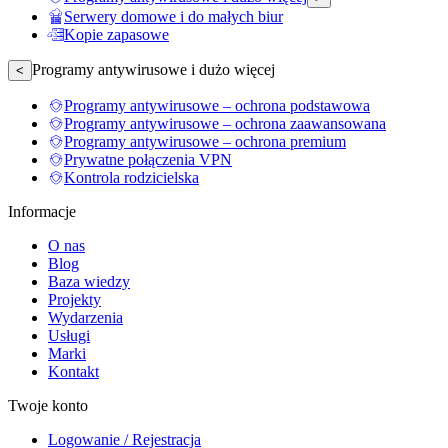
Serwery domowe i do małych biur
Kopie zapasowe
Programy antywirusowe i dużo więcej
<
Programy antywirusowe – ochrona podstawowa
Programy antywirusowe – ochrona zaawansowana
Programy antywirusowe – ochrona premium
Prywatne połączenia VPN
Kontrola rodzicielska
Informacje
O nas
Blog
Baza wiedzy
Projekty
Wydarzenia
Usługi
Marki
Kontakt
Twoje konto
Logowanie / Rejestracja