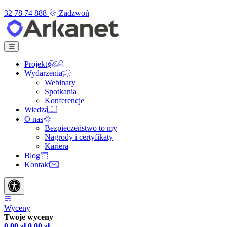
32 78 74 888
Zadzwoń
Projekty
Wydarzenia
Webinary
Spotkania
Konferencje
Wiedza
O nas
Bezpieczeństwo to my
Nagrody i certyfikaty
Kariera
Blog
Kontakt
Wyceny
Twoje wyceny
0,00
zł
0,00
zł