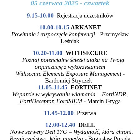
05 czerwca 2025 - czwartek
9.15-10.00
Rejestracja uczestników
10.00-10.15
ARKANET
Powitanie i rozpoczęcie konferencji
- Przemysław
Leśniak
10.20-11.00
WITHSECURE
Poznaj potencjalne ścieżki ataku na Twoją
organizację z wykorzystaniem
Withsecure Elements Exposure Management -
Bartłomiej Stryczek
11.05-11.45
FORTINET
Wsparcie w wykrywaniu włamania – FortiNDR,
FortiDeceptor, FortiSIEM
- Marcin Gryga
11.45-12.00
Przerwa
12.00-12.40
DELL
Nowe serwery Dell 17G – Wydajność, która chroni.
Bezpieczeństwo, które napędza
- Bogusław Porada