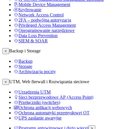
Mobile Device Management
Szyfrowanie
Network Access Control
2FA – podwójna autoryzacja
Privileged Access Management
Oprogramowanie narzędziowe
Data Loss Prevention
SIEM & SOAR
Backup i Storage
<
Backup
Storage
Archiwizacja poczty
UTM, Web firewall i Rozwiązania sieciowe
<
Urządzenia UTM
Sieci bezprzewodowe AP (Access Point)
Przełączniki (switches)
Ochrona aplikacji webowych
Ochrona automatyki przemysłowej OT
UPS zasilanie awaryjne
Programy antywirusowe i dużo więcej
>