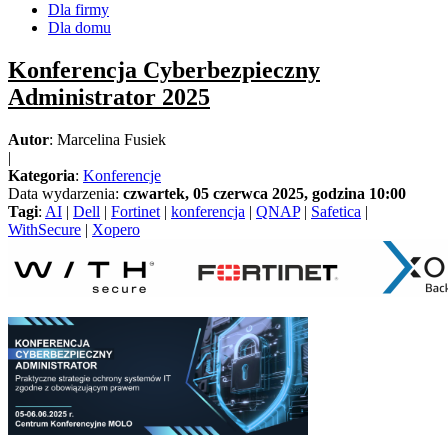
Dla firmy
Dla domu
Konferencja Cyberbezpieczny
Administrator 2025
Autor
: Marcelina Fusiek
|
Kategoria
:
Konferencje
Data wydarzenia:
czwartek, 05 czerwca 2025, godzina 10:00
Tagi
:
AI
|
Dell
|
Fortinet
|
konferencja
|
QNAP
|
Safetica
|
WithSecure
|
Xopero