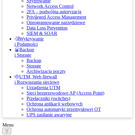
Szyfrowanie
Network Access Control
2FA – podwójna autoryzacja
Privileged Access Management
Oprogramowanie narzędziowe
Data Loss Prevention
SIEM & SOAR
Wykrywanie
i Podatności
Backup
i Storage
Backup
Storage
Archiwizacja poczty
UTM, Web firewall
i Rozwiązania sieciowe
Urządzenia UTM
Sieci bezprzewodowe AP (Access Point)
Przełączniki (switches)
Ochrona aplikacji webowych
Ochrona automatyki przemysłowej OT
UPS zasilanie awaryjne
Menu