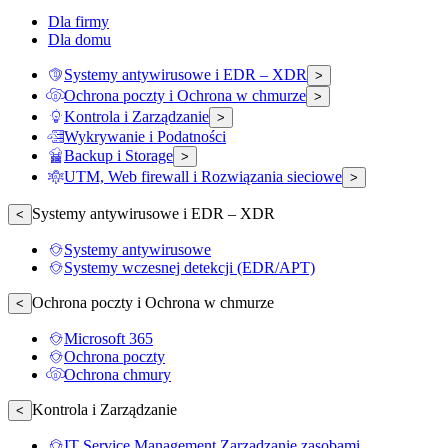
Dla firmy
Dla domu
Systemy antywirusowe i EDR – XDR
>
Ochrona poczty i Ochrona w chmurze
>
Kontrola i Zarządzanie
>
Wykrywanie i Podatności
Backup i Storage
>
UTM, Web firewall i Rozwiązania sieciowe
>
Systemy antywirusowe i EDR – XDR
<
Systemy antywirusowe
Systemy wczesnej detekcji (EDR/APT)
Ochrona poczty i Ochrona w chmurze
<
Microsoft 365
Ochrona poczty
Ochrona chmury
Kontrola i Zarządzanie
<
IT Service Management Zarządzanie zasobami