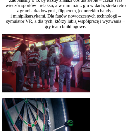
Zadbaliśmy o to, by każdy znalazł coś dla siebie – czeka Was
wieczór sportów i relaksu, a w nim m.in.: gra w darta, strefa retro
z grami arkadowymi , flipperem, jednorękim bandytą
i minipiłkarzykami. Dla fanów nowoczesnych technologii –
symulator VR, a dla tych, którzy lubią współpracę i wyzwania –
gry team buildingowe.