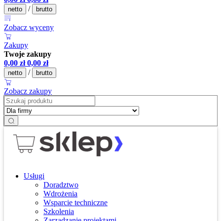
/
netto
brutto
Zobacz wyceny
Zakupy
Twoje zakupy
0,00
zł
0,00
zł
/
netto
brutto
Zobacz zakupy
Usługi
Doradztwo
Wdrożenia
Wsparcie techniczne
Szkolenia
Zarządzanie projektami